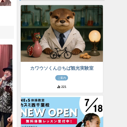
カワウソくん@ちば観光実験室
ご案内
221