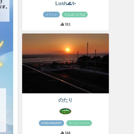
Lush🌊✨
イベント
さんばしひろば
311
のたり
CHIBAMINART
ヨットハーバー
154