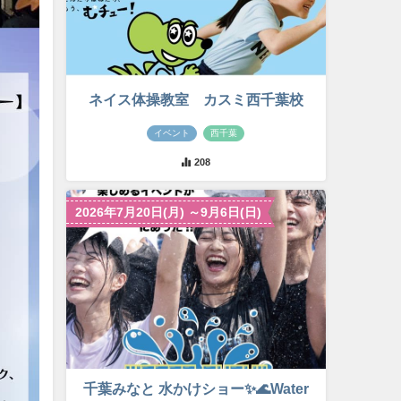
ネイス体操教室 カスミ西千葉校
イベント
西千葉
208
2026年7月20日(月) ～9月6日(日)
千葉みなと 水かけショー✨🌊Water