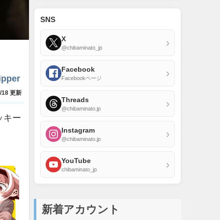
SNS
X
›
@chibaminato_jp
Facebook
›
ipper
Facebookページ
5/18 更新
Threads
›
@chibaminato.jp
ッキー
Instagram
›
@chibaminato.jp
YouTube
›
chibaminato_jp
新着アカウント