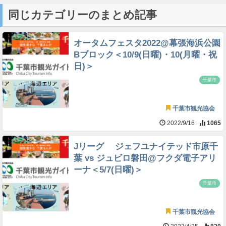
同じカテゴリーのまとめ記事
オータムフェスタ2022@幕張海浜公園
Bブロック＜10/9(日曜)・10(月曜・祝
日)＞
千葉市
千葉市観光協会
2022/9/16
1065
Jリーグ ジェフユナイテッド市原千
葉 vs ジュビロ磐田@フクダ電子アリ
ーナ＜5/7(日曜)＞
千葉市
千葉市観光協会