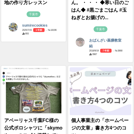
地の作り方レッスン
ん。 ・ ・ ・ ◆寒い日のご
はん◆ #黒ごまごはん #玉
千葉市
ねぎとお揚げの...
sumirecookies
千葉市
2025/7/15
1 年前
- №18196
893
おばんざい薬膳教室
結
2018/9/19
7 年前
- №3868
3987
アベーリャス千葉FC様の
個人事業主の「ホームペー
公式ポロシャツに「skymo
ジの文章」書き方4つのコ