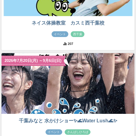
ネイス体操教室 カスミ西千葉校
イベント
西千葉
207
2026年7月20日(月) ～9月6日(日)
千葉みなと 水かけショー✨🌊Water Lush🌊✨
イベント
さんばしひろば