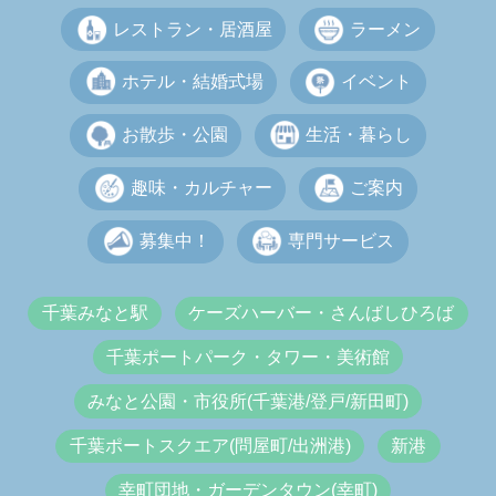
レストラン・居酒屋
ラーメン
ホテル・結婚式場
イベント
お散歩・公園
生活・暮らし
趣味・カルチャー
ご案内
募集中！
専門サービス
千葉みなと駅
ケーズハーバー・さんばしひろば
千葉ポートパーク・タワー・美術館
みなと公園・市役所(千葉港/登戸/新田町)
千葉ポートスクエア(問屋町/出洲港)
新港
幸町団地・ガーデンタウン(幸町)