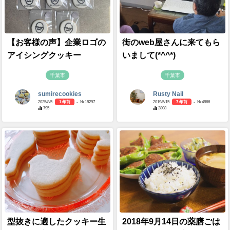
【お客様の声】企業ロゴの
街のweb屋さんに来てもら
アイシングクッキー
いまして(*^^*)
千葉市
千葉市
sumirecookies
Rusty Nail
2025/8/5
1 年前
- №18297
2019/5/15
7 年前
- №4866
795
2808
型抜きに適したクッキー生
2018年9月14日の薬膳ごは