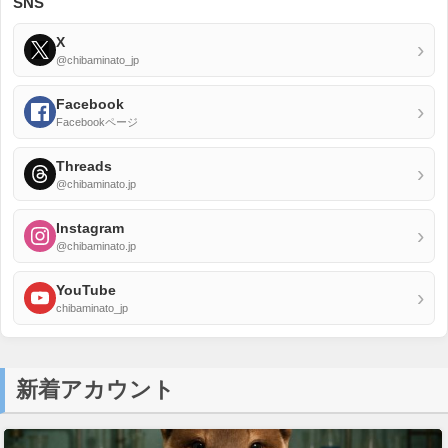
SNS
X
›
@chibaminato_jp
Facebook
›
Facebookページ
Threads
›
@chibaminato.jp
Instagram
›
@chibaminato.jp
YouTube
›
chibaminato_jp
新着アカウント