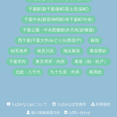
千葉駅(新千葉/新町/富士見/栄町)
千葉中央(新宿/神明町/本千葉町/中央)
千葉公園・中央図書館(弁天/松波/椿森)
西千葉(千葉大学/みどり台/西登戸)
蘇我
稲毛海岸
検見川浜
海浜幕張
幕張豊砂
千葉市内
東京湾岸・内房
東葛（柏・松戸）
北総・八千代
九十九里・外房
南房総
ちばみなとjpについて
ちばみなぽ交換所
利用規約
個人情報保護方針
お問い合わせ