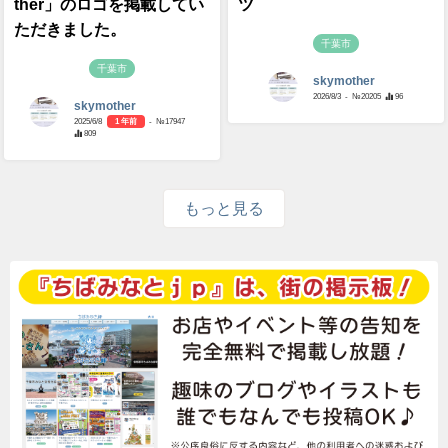
ther」のロゴを掲載してい
ツ
ただきました。
千葉市
千葉市
skymother
2026/8/3
- №20205
96
skymother
2025/6/8
1 年前
- №17947
809
もっと見る