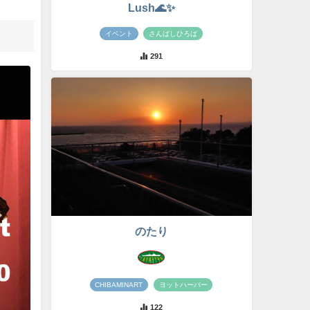
Lush🌊✨
イベント
さんばしひろば
291
のたり
CHIBAMINART
ヨットハーバー
122