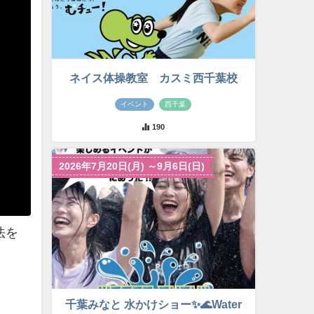
ネイス体操教室 カスミ西千葉校
イベント
西千葉
190
2026年7月20日(月) ～9月6日(日)
法を
千葉みなと 水かけショー✨🌊Water