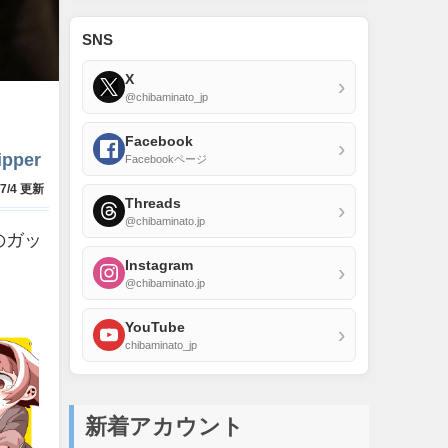
SNS
X
›
@chibaminato_jp
Facebook
›
ipper
Facebookページ
/7/4 更新
Threads
›
@chibaminato.jp
のガッ
Instagram
›
@chibaminato.jp
YouTube
›
chibaminato_jp
新着アカウント