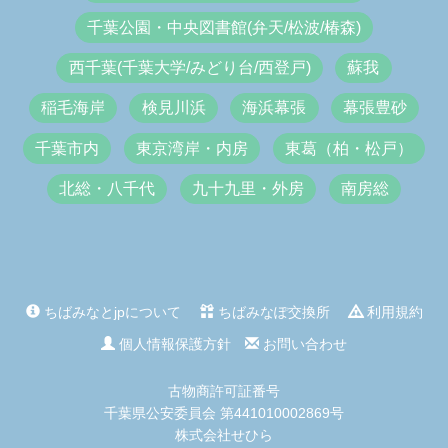
千葉公園・中央図書館(弁天/松波/椿森)
西千葉(千葉大学/みどり台/西登戸)
蘇我
稲毛海岸
検見川浜
海浜幕張
幕張豊砂
千葉市内
東京湾岸・内房
東葛（柏・松戸）
北総・八千代
九十九里・外房
南房総
ちばみなとjpについて
ちばみなぽ交換所
利用規約
個人情報保護方針
お問い合わせ
古物商許可証番号
千葉県公安委員会 第441010002869号
株式会社せひら