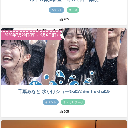
イベント
西千葉
205
2026年7月20日(月) ～9月6日(日)
千葉みなと 水かけショー✨🌊Water Lush🌊✨
イベント
さんばしひろば
305