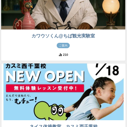
カワウソくん@ちば観光実験室
ご案内
210
ネイス体操教室 カスミ西千葉校