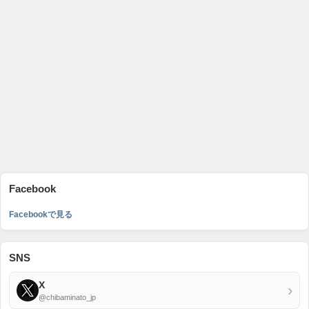
Facebook
Facebookで見る
SNS
X
›
@chibaminato_jp