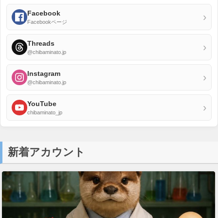
Facebook
›
Facebookページ
Threads
›
@chibaminato.jp
Instagram
›
@chibaminato.jp
YouTube
›
chibaminato_jp
新着アカウント