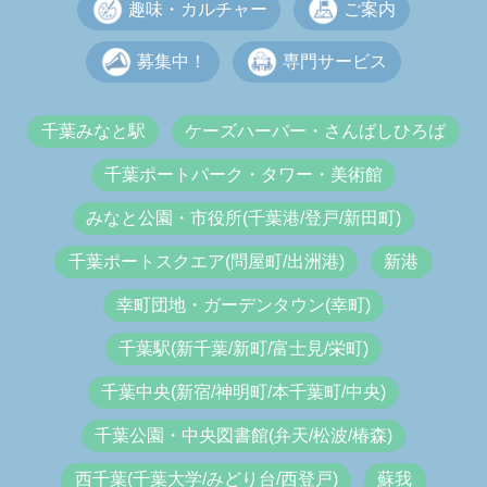
趣味・カルチャー
ご案内
募集中！
専門サービス
千葉みなと駅
ケーズハーバー・さんばしひろば
千葉ポートパーク・タワー・美術館
みなと公園・市役所(千葉港/登戸/新田町)
千葉ポートスクエア(問屋町/出洲港)
新港
幸町団地・ガーデンタウン(幸町)
千葉駅(新千葉/新町/富士見/栄町)
千葉中央(新宿/神明町/本千葉町/中央)
千葉公園・中央図書館(弁天/松波/椿森)
西千葉(千葉大学/みどり台/西登戸)
蘇我