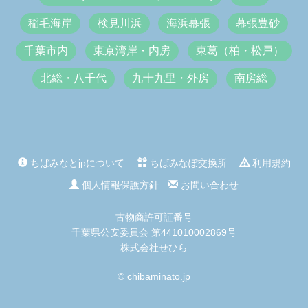
稲毛海岸
検見川浜
海浜幕張
幕張豊砂
千葉市内
東京湾岸・内房
東葛（柏・松戸）
北総・八千代
九十九里・外房
南房総
ちばみなとjpについて
ちばみなぽ交換所
利用規約
個人情報保護方針
お問い合わせ
古物商許可証番号
千葉県公安委員会 第441010002869号
株式会社せひら
© chibaminato.jp