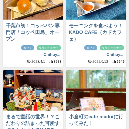
千葉市初！コッペパン専
モーニングを食べよう！
門店「コッペ田島」オー
KADO CAFE（カドカフ
プン
ェ）
カフェ
タウンライナー
カフェ
タウンライナー
Chihaya
Chihaya
2023/4/1
7578
2022/6/12
6646
まるで童話の世界！？こ
小倉町のcafe madoiに行
だわりの詰まった可愛す
ってみた！