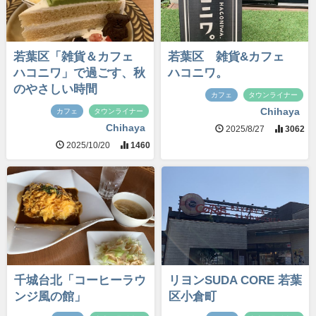
若葉区「雑貨＆カフェ
若葉区 雑貨&カフェ
ハコニワ」で過ごす、秋
ハコニワ。
のやさしい時間
カフェ
タウンライナー
Chihaya
カフェ
タウンライナー
Chihaya
2025/8/27
3062
2025/10/20
1460
千城台北「コーヒーラウ
リヨンSUDA CORE 若葉
ンジ風の館」
区小倉町