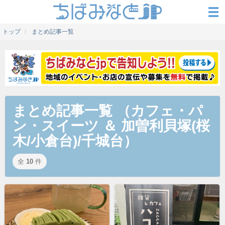
トップ
まとめ記事一覧
まとめ記事一覧 （カフェ・パ
ン・スイーツ ＆ 加曽利貝塚(桜
木/小倉台)/千城台）
全
10
件