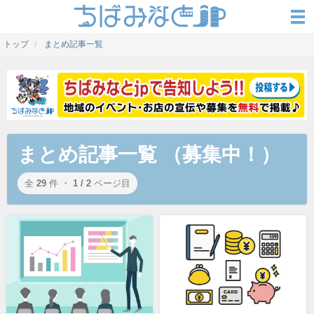
トップ
まとめ記事一覧
まとめ記事一覧 （募集中！）
全
29
件 ・
1 / 2
ページ目