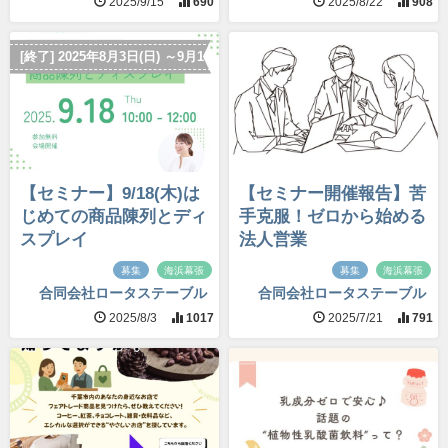
2025/9/15
690
2025/8/22
908
[終了] 2025年8月3日(日) ～9月16日(火)
【セミナー】9/18(木)は
【セミナー開催報告】苦
じめての商品陳列とディ
手克服！ゼロから始める
スプレイ
法人営業
募集
海浜幕張
募集
海浜幕張
合同会社ロータステーブル
合同会社ロータステーブル
2025/8/3
1017
2025/7/21
791