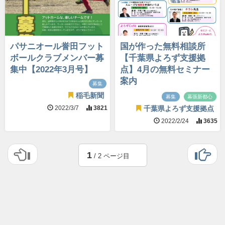
パサニオール誉田フット
国が作った無料相談所
ボールクラブメンバー募
【千葉県よろず支援拠
集中【2022年3月号】
点】4月の無料セミナー
案内
募集
稲毛新聞
募集
幕張新都心
2022/3/7
3821
千葉県よろず支援拠点
2022/2/24
3635
1
/ 2 ページ目