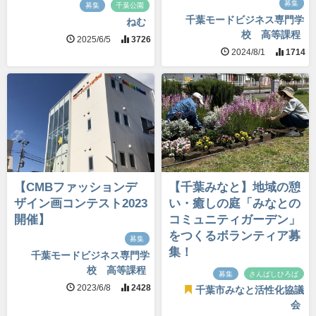
募集
募集
千葉公園
千葉モードビジネス専門学
ねむ
校 高等課程
2025/6/5
3726
2024/8/1
1714
【CMBファッションデ
【千葉みなと】地域の憩
ザイン画コンテスト2023
い・癒しの庭「みなとの
開催】
コミュニティガーデン」
をつくるボランティア募
募集
集！
千葉モードビジネス専門学
校 高等課程
募集
さんばしひろば
2023/6/8
2428
千葉市みなと活性化協議
会