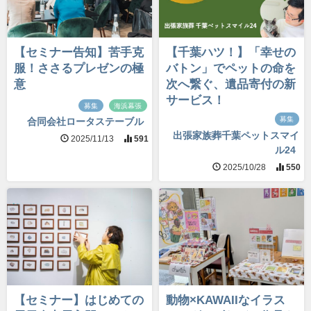
【セミナー告知】苦手克
【千葉ハツ！】「幸せの
服！ささるプレゼンの極
バトン」でペットの命を
意
次へ繋ぐ、遺品寄付の新
サービス！
募集
海浜幕張
募集
合同会社ロータステーブル
出張家族葬千葉ペットスマイ
2025/11/13
591
ル24
2025/10/28
550
【セミナー】はじめての
動物×KAWAIIなイラス