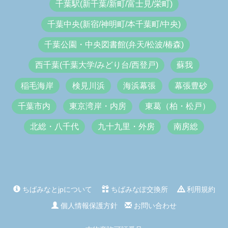
千葉駅(新千葉/新町/富士見/栄町)
千葉中央(新宿/神明町/本千葉町/中央)
千葉公園・中央図書館(弁天/松波/椿森)
西千葉(千葉大学/みどり台/西登戸)
蘇我
稲毛海岸
検見川浜
海浜幕張
幕張豊砂
千葉市内
東京湾岸・内房
東葛（柏・松戸）
北総・八千代
九十九里・外房
南房総
ちばみなとjpについて
ちばみなぽ交換所
利用規約
個人情報保護方針
お問い合わせ