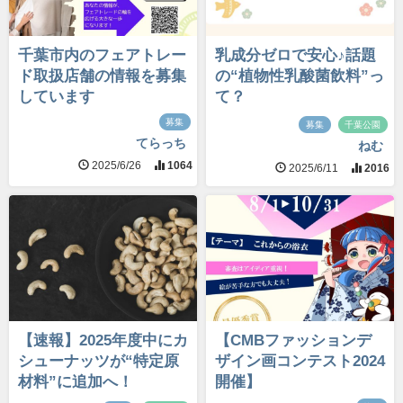
千葉市内のフェアトレー
乳成分ゼロで安心♪話題
ド取扱店舗の情報を募集
の“植物性乳酸菌飲料”っ
しています
て？
募集
募集
千葉公園
てらっち
ねむ
2025/6/26
1064
2025/6/11
2016
【速報】2025年度中にカ
【CMBファッションデ
シューナッツが“特定原
ザイン画コンテスト2024
材料”に追加へ！
開催】