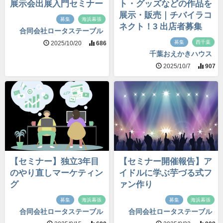
展示会出展入門セミナー
ト・グッズなどの作品を
展示・販売｜チバイラコ
募集
海浜幕張
ネクト！3 出店者募集
合同会社ロータステーブル
募集
西千葉
2025/10/20
686
千葉おえかきハウス
2025/10/7
907
【セミナー】独立3年目
【セミナー開催報告】ア
のやり直しマーケティン
イドルに学ぶ芋づる式フ
グ
ァン作り
募集
海浜幕張
募集
海浜幕張
合同会社ロータステーブル
合同会社ロータステーブル