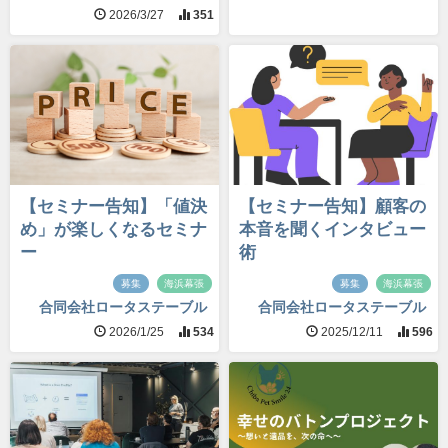
2026/3/27
351
【セミナー告知】「値決
【セミナー告知】顧客の
め」が楽しくなるセミナ
本音を聞くインタビュー
ー
術
募集
海浜幕張
募集
海浜幕張
合同会社ロータステーブル
合同会社ロータステーブル
2026/1/25
534
2025/12/11
596