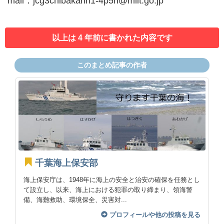
mail：jcg3chibakanri1-4p5n@mlit.go.jp
以上は 4 年前に書かれた内容です
このまとめ記事の作者
千葉海上保安部
海上保安庁は、1948年に海上の安全と治安の確保を任務とし
て設立し、以来、海上における犯罪の取り締まり、領海警
備、海難救助、環境保全、災害対...
プロフィールや他の投稿を見る