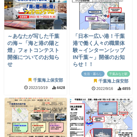
～あなたが写した千葉
「日本一広い港！千葉
の海～「海と港の陽と
港で働く人々の職業体
燈」フォトコンテスト
験～インターンシップ
開催についてのお知ら
IN千葉～」開催のお知
せ
らせ！！
生活・暮らし
千葉みなと駅
千葉海上保安部
千葉海上保安部
2022/10/19
4428
2022/9/16
4855