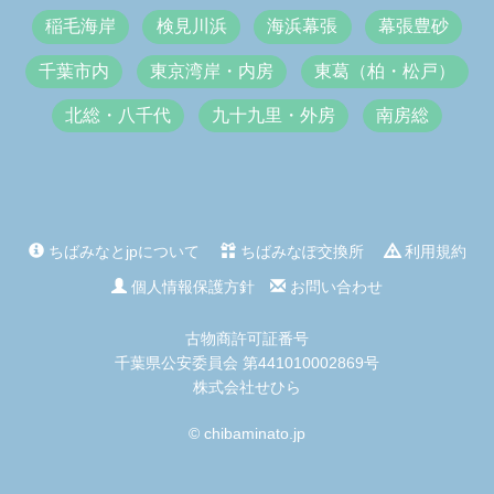
稲毛海岸
検見川浜
海浜幕張
幕張豊砂
千葉市内
東京湾岸・内房
東葛（柏・松戸）
北総・八千代
九十九里・外房
南房総
ちばみなとjpについて
ちばみなぽ交換所
利用規約
個人情報保護方針
お問い合わせ
古物商許可証番号
千葉県公安委員会 第441010002869号
株式会社せひら
© chibaminato.jp