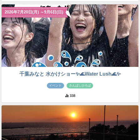
2026年7月20日(月) ～9月6日(日)
千葉みなと 水かけショー✨🌊Water Lush🌊✨
イベント
さんばしひろば
338