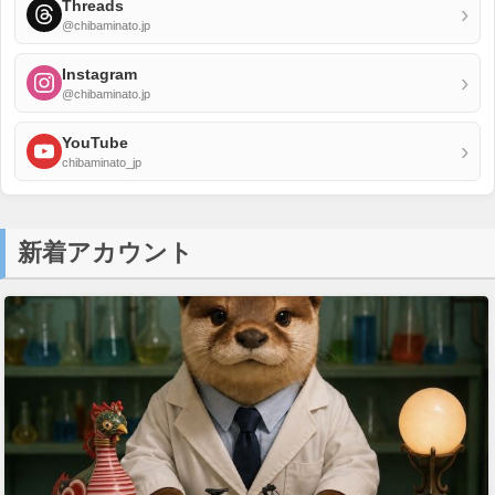
Threads
›
@chibaminato.jp
Instagram
›
@chibaminato.jp
YouTube
›
chibaminato_jp
新着アカウント