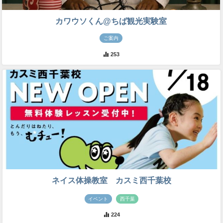
カワウソくん@ちば観光実験室
ご案内
253
ネイス体操教室 カスミ西千葉校
イベント
西千葉
224