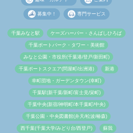
募集中！
専門サービス
千葉みなと駅
ケーズハーバー・さんばしひろば
千葉ポートパーク・タワー・美術館
みなと公園・市役所(千葉港/登戸/新田町)
千葉ポートスクエア(問屋町/出洲港)
新港
幸町団地・ガーデンタウン(幸町)
千葉駅(新千葉/新町/富士見/栄町)
千葉中央(新宿/神明町/本千葉町/中央)
千葉公園・中央図書館(弁天/松波/椿森)
西千葉(千葉大学/みどり台/西登戸)
蘇我