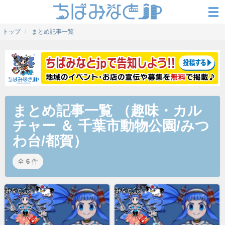
トップ
まとめ記事一覧
まとめ記事一覧 （趣味・カル
チャー ＆ 千葉市動物公園/みつ
わ台/都賀）
全
6
件