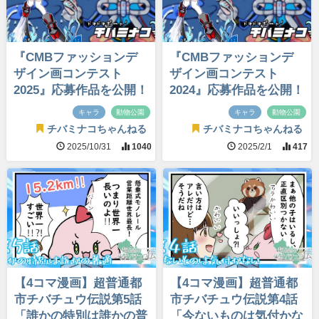
『CMBファッションデ
『CMBファッションデ
ザイン画コンテスト
ザイン画コンテスト
2025』応募作品を公開！
2024』応募作品を公開！
キャラ
動物公園
キャラ
動物公園
チバミナコちゃんねる
チバミナコちゃんねる
2025/10/31
1040
2025/2/1
417
【4コマ漫画】超普通都
【4コマ漫画】超普通都
市チバチュウ伝説第5話
市チバチュウ伝説第4話
「誰かの特別は誰かの普
「今ないものは気付かな