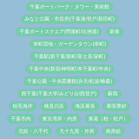
千葉ポートパーク・タワー・美術館
みなと公園・市役所(千葉港/登戸/新田町)
千葉ポートスクエア(問屋町/出洲港)
新港
幸町団地・ガーデンタウン(幸町)
千葉駅(新千葉/新町/富士見/栄町)
千葉中央(新宿/神明町/本千葉町/中央)
千葉公園・中央図書館(弁天/松波/椿森)
西千葉(千葉大学/みどり台/西登戸)
蘇我
稲毛海岸
検見川浜
海浜幕張
幕張豊砂
千葉市内
東京湾岸・内房
東葛（柏・松戸）
北総・八千代
九十九里・外房
南房総