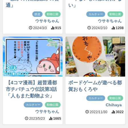
通」
い」
鉄道
動物公園
カルチャー
動物公園
ウサキちゃん
ウサキちゃん
2024/3/3
915
2024/2/10
1208
【4コマ漫画】超普通都
ボードゲームが遊べる都
市チバチュウ伝説第3話
賀おもくろや
「人もまた動物よ☆」
カルチャー
動物公園
Chihaya
カルチャー
動物公園
ウサキちゃん
2022/11/30
3022
2023/5/23
1665