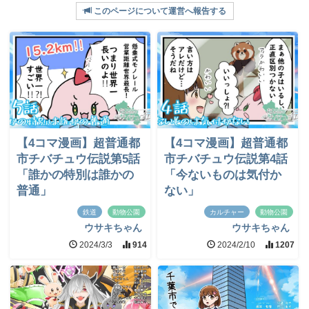
このページについて運営へ報告する
【4コマ漫画】超普通都
【4コマ漫画】超普通都
市チバチュウ伝説第5話
市チバチュウ伝説第4話
「誰かの特別は誰かの
「今ないものは気付か
普通」
ない」
鉄道
動物公園
カルチャー
動物公園
ウサキちゃん
ウサキちゃん
2024/3/3
914
2024/2/10
1207