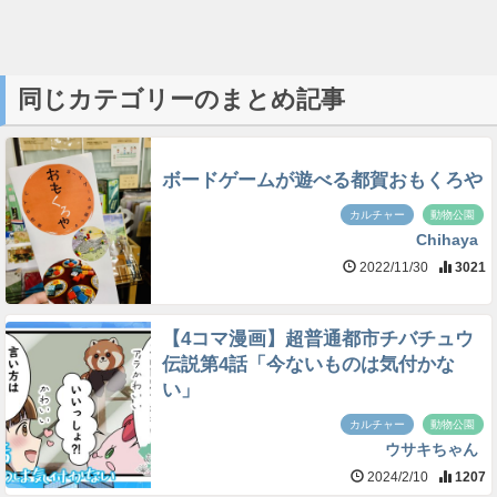
同じカテゴリーのまとめ記事
ボードゲームが遊べる都賀おもくろや
カルチャー
動物公園
Chihaya
2022/11/30
3021
【4コマ漫画】超普通都市チバチュウ
伝説第4話「今ないものは気付かな
い」
カルチャー
動物公園
ウサキちゃん
2024/2/10
1207