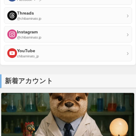
Threads
›
@chibaminato.jp
Instagram
›
@chibaminato.jp
YouTube
›
chibaminato_jp
新着アカウント