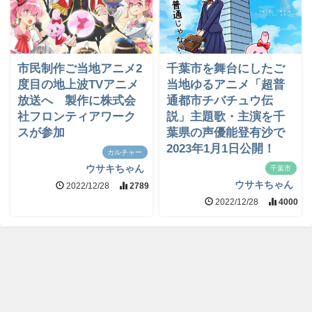
市民制作ご当地アニメ2
千葉市を舞台にしたご
度目の地上波TVアニメ
当地ゆるアニメ「超普
放送へ 製作に株式会
通都市チバチュウ伝
社フロンティアワーク
説」主題歌・主演を千
スが参加
葉県の声優能登有沙で
2023年1月1日公開！
カルチャー
ウサキちゃん
千葉市
ウサキちゃん
2022/12/28
2789
2022/12/28
4000