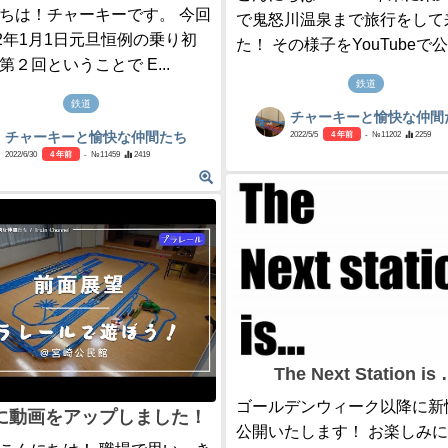
ちは！チャーキーです。 今回
で鬼怒川温泉まで旅行をして
22年1月1日元旦恒例の乗り初
た！ その様子をYouTubeで公.
第２回ということで E...
鉄道
鉄道
チャーキーと愉快な仲間
2022/5/5
4 年前
- №11202
2259
チャーキーと愉快な仲間たち
2022/6/30
4 年前
- №11459
2419
The Next Station is
ゴールデンウィーク以降に新
に動画をアップしました！
公開いたします！ お楽しみ