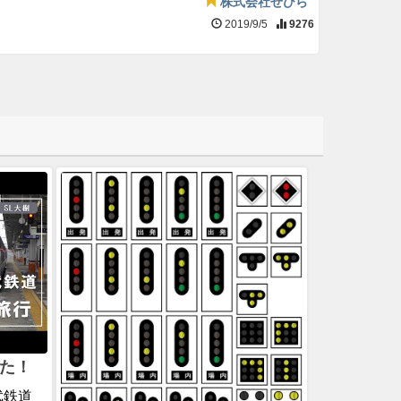
株式会社せひら
2019/9/5
9276
た！
武鉄道