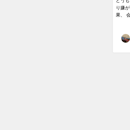
どうも
り嫌が
果、 