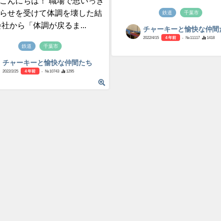
こんにちは！ 職場で思いっき
らせを受けて体調を壊した結
鉄道
千葉市
会社から「体調が戻るま...
チャーキーと愉快な仲間
2022/4/15
4 年前
- №11117
1418
鉄道
千葉市
チャーキーと愉快な仲間たち
2022/2/25
4 年前
- №10743
1295