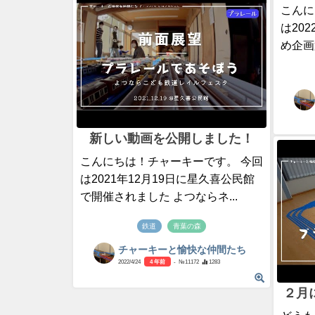
こんに
は20
め企画
新しい動画を公開しました！
こんにちは！チャーキーです。 今回
は2021年12月19日に星久喜公民館
で開催されました よつならネ...
鉄道
青葉の森
チャーキーと愉快な仲間たち
2022/4/24
4 年前
- №11172
1283
２月