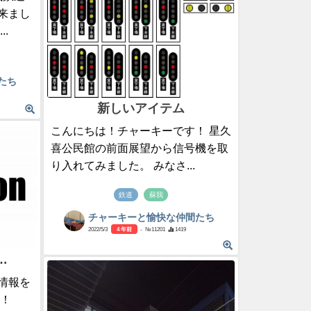
来まし
..
たち
新しいアイテム
こんにちは！チャーキーです！ 星久
喜公民館の前面展望から信号機を取
り入れてみました。 みなさ...
鉄道
蘇我
チャーキーと愉快な仲間たち
2022/5/3
4 年前
- №11201
1419
 …
情報を
に！