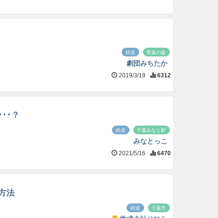
鉄道
青葉の森
劇団みちたか
2019/3/19
6312
･･？
鉄道
千葉みなと駅
みなとっこ
2021/5/16
6470
方法
鉄道
千葉市