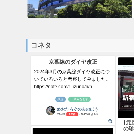
コネタ
京葉線のダイヤ改正
2024年3月の京葉線ダイヤ改正につ
いていろいろと考察してみました。
https://note.com/r_izuno/n/n...
鉄道
千葉みなと駅
めおたろぐの夫のほう
2024/4/9
2 年前
- №15705
849
【元
の珍