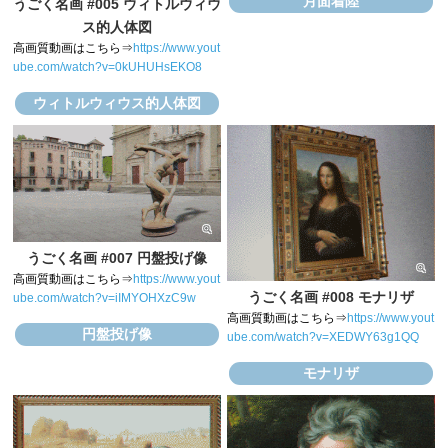
月面着陸
うごく名画 #005 ウィトルウィウ
ス的人体図
高画質動画はこちら⇒
https://www.yout
ube.com/watch?v=0kUHUHsEKO8
ウィトルウィウス的人体図
うごく名画 #007 円盤投げ像
高画質動画はこちら⇒
https://www.yout
うごく名画 #008 モナリザ
ube.com/watch?v=iIMYOHXzC9w
高画質動画はこちら⇒
https://www.yout
円盤投げ像
ube.com/watch?v=XEDWY63g1QQ
モナリザ