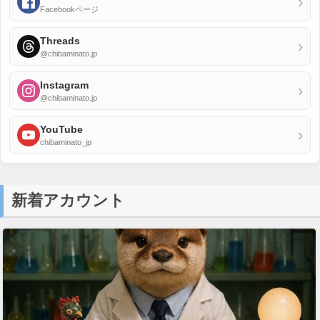
›
Facebookページ
Threads
›
@chibaminato.jp
Instagram
›
@chibaminato.jp
YouTube
›
chibaminato_jp
新着アカウント