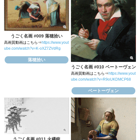
うごく名画 #009 落穂拾い
高画質動画はこちら⇒
https://www.yout
ube.com/watch?v=K-oXZ7ZVdRg
落穂拾い
うごく名画 #010 ベートーヴェン
高画質動画はこちら⇒
https://www.yout
ube.com/watch?v=R9oUKDMCP68
ベートーヴェン
うごく名画 #011 火縄銃