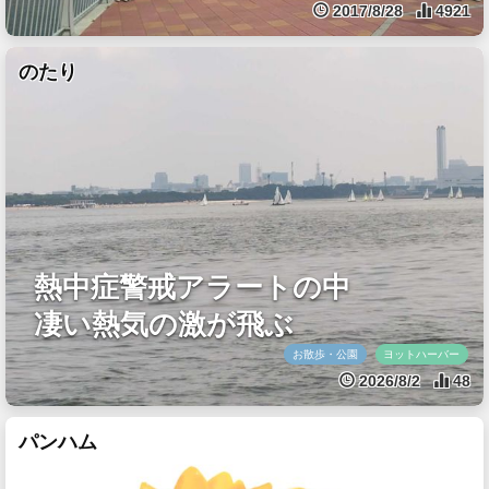
2017/8/28
4921
のたり
熱中症警戒アラートの中
凄い熱気の激が飛ぶ
お散歩・公園
ヨットハーバー
2026/8/2
48
パンハム