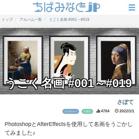
トップ
アルバム一覧
うごく名画 #001～#019
うごく名画 #001～#019
さぽて
4784
2022/1/1
カルチャー
千葉市
PhotoshopとAfterEffectsを使用して名画をうごかし
てみました♪