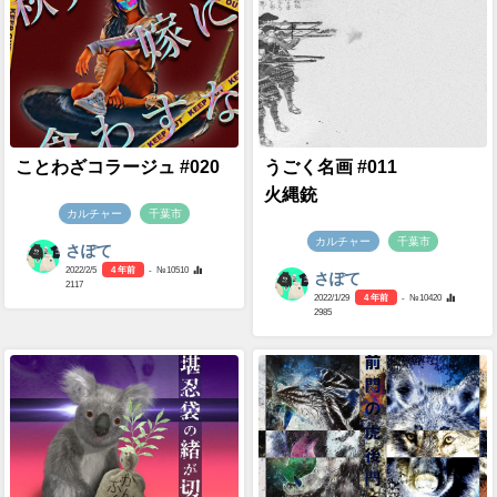
ことわざコラージュ #020
うごく名画 #011
火縄銃
カルチャー
千葉市
カルチャー
千葉市
さぽて
2022/2/5
4 年前
- №10510
さぽて
2117
2022/1/29
4 年前
- №10420
2985