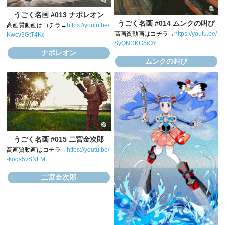
うごく名画 #013 ナポレオン
うごく名画 #014 ムンクの叫び
高画質動画はコチラ→
https://youtu.be/
高画質動画はコチラ→
https://youtu.be/
Kwcv3GtT4Kc
SyQNDKG5iOY
ナポレオン
ムンクの叫び
うごく名画 #015 二宮金次郎
高画質動画はコチラ→
https://youtu.be/
-koqs5vSNFM
二宮金次郎