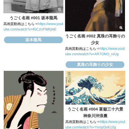
うごく名画 #001 坂本龍馬
高画質動画はこちら⇒
https://www.yout
ube.com/watch?v=fGCzUFWKjHE
うごく名画 #002 真珠の耳飾りの
坂本龍馬
少女
高画質動画はこちら⇒
https://www.yout
ube.com/watch?v=AR7ONO_rxUg
真珠の耳飾りの少女
うごく名画 #004 富嶽三十六景
神奈川沖浪裏
高画質動画はこちら⇒
https://www.yout
ube.com/watch?v=Ynnpl3xK10g