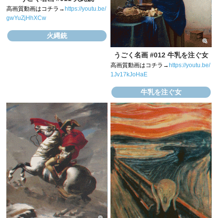
高画質動画はコチラ→
https://youtu.be/
gwYuZjHhXCw
火縄銃
うごく名画 #012 牛乳を注ぐ女
高画質動画はコチラ→
https://youtu.be/
1Jv17kJoHaE
牛乳を注ぐ女