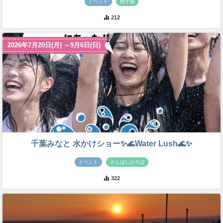
イベント
西千葉
212
2026年7月20日(月) ～9月6日(日)
千葉みなと 水かけショー✨🌊Water Lush🌊✨
イベント
さんばしひろば
322