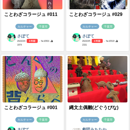
ことわざコラージュ #011
ことわざコラージュ #029
カルチャー
千葉市
カルチャー
千葉市
さぽて
さぽて
2022/2/4
4 年前
- №10501
2022/2/5
4 年前
- №10519
1974
2331
ことわざコラージュ #001
縄文土偶雛(どぐうびな)
カルチャー
千葉市
カルチャー
千葉市
さぽて
劇団みちたか