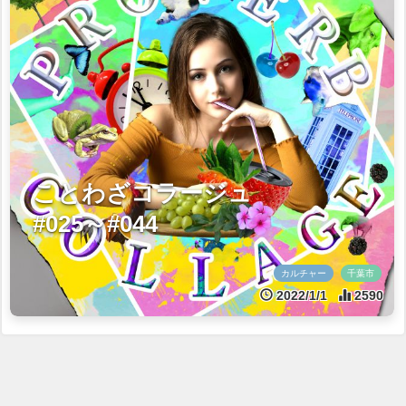
ことわざコラージュ
#025～#044
カルチャー
千葉市
2022/1/1
2590