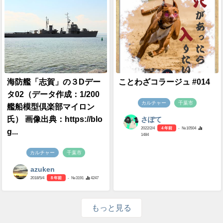
海防艦「志賀」の３Dデー
ことわざコラージュ #014
タ02（データ作成：1/200
カルチャー
千葉市
艦船模型倶楽部マイロン
氏） 画像出典：https://blo
さぽて
2022/2/4
4 年前
- №10504
g...
1484
カルチャー
千葉市
azuken
2018/5/4
8 年前
- №3191
4247
もっと見る