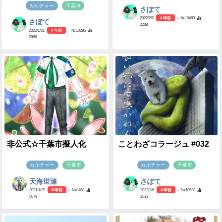
カルチャー
千葉市
さぽて
2022/2/2
4 年前
- №10483
さぽて
2238
2022/1/21
4 年前
- №10295
2968
非公式☆千葉市擬人化
ことわざコラージュ #032
カルチャー
千葉市
カルチャー
千葉市
天海世漣
さぽて
2021/1/29
5 年前
- №8468
2022/2/6
4 年前
- №10538
5079
2532