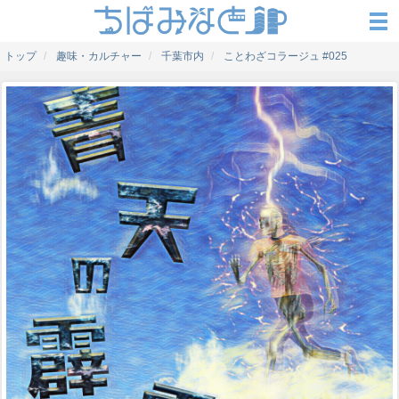
トップ
趣味・カルチャー
千葉市内
ことわざコラージュ #025