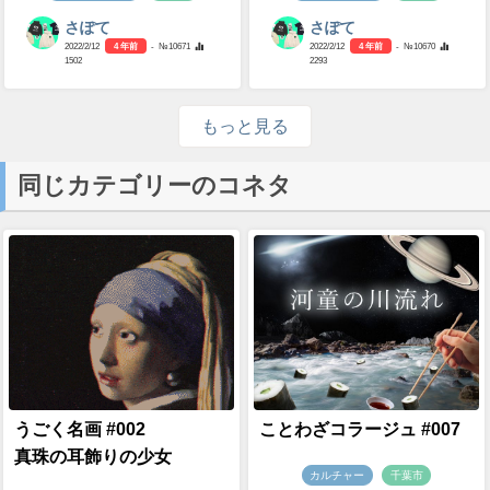
さぽて
さぽて
2022/2/12
4 年前
- №10671
2022/2/12
4 年前
- №10670
1502
2293
もっと見る
同じカテゴリーのコネタ
うごく名画 #002
ことわざコラージュ #007
真珠の耳飾りの少女
カルチャー
千葉市