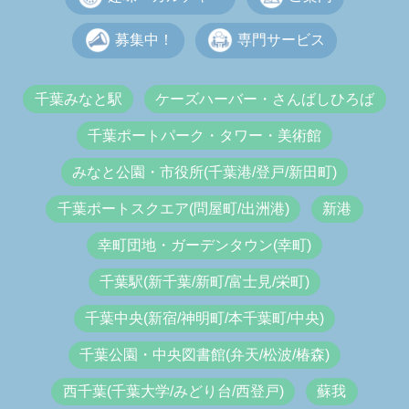
募集中！
専門サービス
千葉みなと駅
ケーズハーバー・さんばしひろば
千葉ポートパーク・タワー・美術館
みなと公園・市役所(千葉港/登戸/新田町)
千葉ポートスクエア(問屋町/出洲港)
新港
幸町団地・ガーデンタウン(幸町)
千葉駅(新千葉/新町/富士見/栄町)
千葉中央(新宿/神明町/本千葉町/中央)
千葉公園・中央図書館(弁天/松波/椿森)
西千葉(千葉大学/みどり台/西登戸)
蘇我