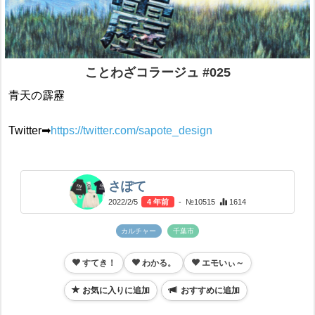
ことわざコラージュ #025
青天の霹靂
Twitter➡
https://twitter.com/sapote_design
さぽて
2022/2/5
4 年前
- №10515
1614
カルチャー
千葉市
すてき！
わかる。
エモいぃ～
お気に入りに追加
おすすめに追加