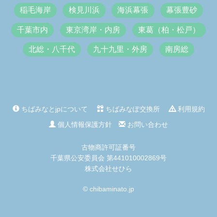
稲毛海岸
検見川浜
海浜幕張
幕張豊砂
千葉市内
東京湾岸・内房
東葛（柏・松戸）
北総・八千代
九十九里・外房
南房総
ちばみなとjpについて
ちばみなぽ交換所
利用規約
個人情報保護方針
お問い合わせ
古物商許可証番号
千葉県公安委員会 第441010002869号
株式会社せひら
© chibaminato.jp