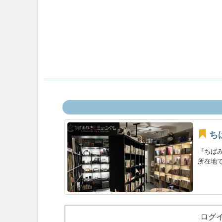
ち
『ちばみ
所在地で
ログ