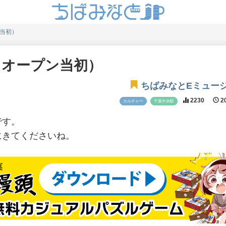
ン当初）
月オープン当初）
ちばみなとEミュー
2230
20
カルチャー
千葉中央駅
です。
にきてくださいね。