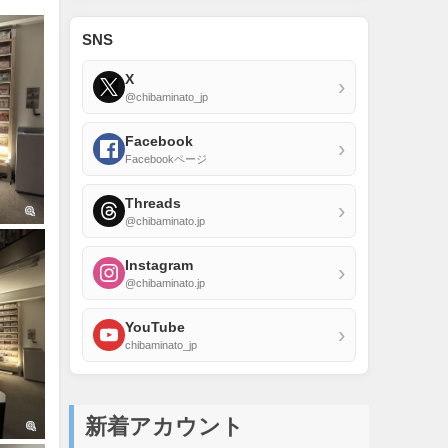
SNS
X
›
@chibaminato_jp
Facebook
›
Facebookページ
Threads
›
@chibaminato.jp
Instagram
›
@chibaminato.jp
YouTube
›
chibaminato_jp
新着アカウント