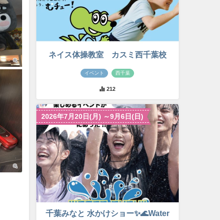
ネイス体操教室 カスミ西千葉校
イベント
西千葉
212
2026年7月20日(月) ～9月6日(日)
千葉みなと 水かけショー✨🌊Water