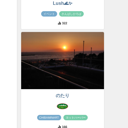
Lush🌊✨
イベント
さんばしひろば
322
のたり
CHIBAMINART
ヨットハーバー
166