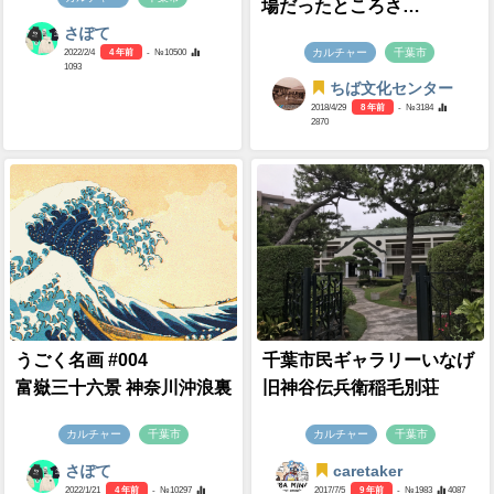
場だったところさ…
さぽて
カルチャー
千葉市
2022/2/4
4 年前
- №10500
1093
ちば文化センター
2018/4/29
8 年前
- №3184
2870
うごく名画 #004
千葉市民ギャラリーいなげ
富嶽三十六景 神奈川沖浪裏
旧神谷伝兵衛稲毛別荘
カルチャー
千葉市
カルチャー
千葉市
さぽて
caretaker
2022/1/21
4 年前
- №10297
2017/7/5
9 年前
- №1983
4087