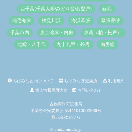
西千葉(千葉大学/みどり台/西登戸)
蘇我
稲毛海岸
検見川浜
海浜幕張
幕張豊砂
千葉市内
東京湾岸・内房
東葛（柏・松戸）
北総・八千代
九十九里・外房
南房総
ちばみなとjpについて
ちばみなぽ交換所
利用規約
個人情報保護方針
お問い合わせ
古物商許可証番号
千葉県公安委員会 第441010002869号
株式会社せひら
© chibaminato.jp