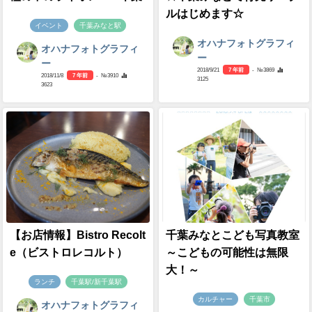
ルはじめます☆
イベント
千葉みなと駅
オハナフォトグラフィ
オハナフォトグラフィ
ー
ー
2018/9/21
7 年前
- №3869
2018/11/8
7 年前
- №3910
3125
3623
【お店情報】Bistro Recolt
千葉みなとこども写真教室
e（ビストロレコルト）
～こどもの可能性は無限
大！～
ランチ
千葉駅/新千葉駅
カルチャー
千葉市
オハナフォトグラフィ