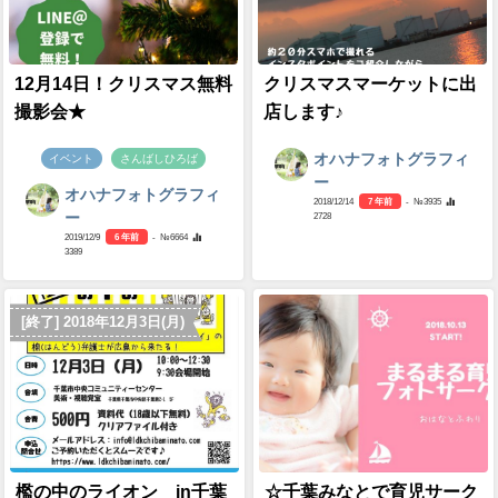
12月14日！クリスマス無料
クリスマスマーケットに出
撮影会★
店します♪
オハナフォトグラフィ
イベント
さんばしひろば
ー
オハナフォトグラフィ
2018/12/14
7 年前
- №3935
2728
ー
2019/12/9
6 年前
- №6664
3389
[終了] 2018年12月3日(月)
檻の中のライオン in千葉
☆千葉みなとで育児サーク