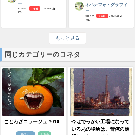
ー
オハナフォトグラフィ
2018/8/31
7 年前
- №3849
ー
2501
2018/8/28
7 年前
- №3840
4012
もっと見る
同じカテゴリーのコネタ
ことわざコラージュ #010
今はでっかい工場になって
いるあの場所は、昔俺の漁
カルチャー
千葉市