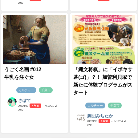
2959
うごく名画 #012
「縄文将棋」に「イボキサ
牛乳を注ぐ女
碁(ゴ)」？！ 加曽利貝塚で
新たに体験プログラムがス
カルチャー
千葉市
タート
さぽて
カルチャー
千葉市
2022/1/29
4 年前
- №10421
3040
劇団みちたか
2023/4/16
3 年前
- №13514
2213