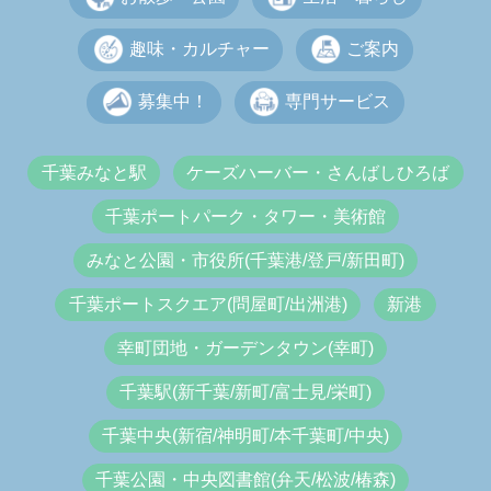
趣味・カルチャー
ご案内
募集中！
専門サービス
千葉みなと駅
ケーズハーバー・さんばしひろば
千葉ポートパーク・タワー・美術館
みなと公園・市役所(千葉港/登戸/新田町)
千葉ポートスクエア(問屋町/出洲港)
新港
幸町団地・ガーデンタウン(幸町)
千葉駅(新千葉/新町/富士見/栄町)
千葉中央(新宿/神明町/本千葉町/中央)
千葉公園・中央図書館(弁天/松波/椿森)