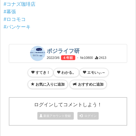
#コナズ珈琲店
#幕張
#ロコモコ
#パンケーキ
ポジライフ研
2022/3/6
4 年前
- №10800
2413
すてき！
わかる。
エモいぃ～
お気に入りに追加
おすすめに追加
ログインしてコメントしよう！
新規アカウント登録
ログイン