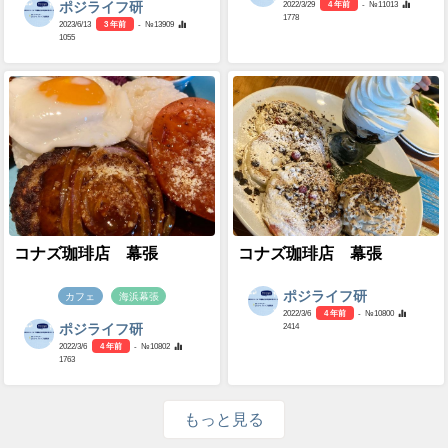
2022/3/29
4 年前
- №11013
ポジライフ研
1778
2023/6/13
3 年前
- №13909
1055
コナズ珈琲店 幕張
コナズ珈琲店 幕張
ポジライフ研
カフェ
海浜幕張
2022/3/6
4 年前
- №10800
2414
ポジライフ研
2022/3/6
4 年前
- №10802
1763
もっと見る