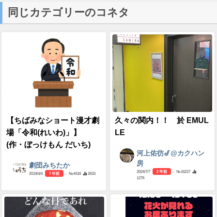
同じカテゴリーのコネタ
【ちばみなショート漫才劇
久々の関内！！ 於 EMUL
場「令和(れいわ)」】
LE
(作・ぼっけもん だいち)
河上佑彷🎷@カクハン
房
劇団みちたか
2024/7/7
2 年前
- №16227
2019/4/4
7 年前
- №4416
2633
1276