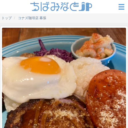
トップ
コナズ珈琲店 幕張