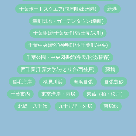
千葉ポートスクエア(問屋町/出洲港)
新港
幸町団地・ガーデンタウン(幸町)
千葉駅(新千葉/新町/富士見/栄町)
千葉中央(新宿/神明町/本千葉町/中央)
千葉公園・中央図書館(弁天/松波/椿森)
西千葉(千葉大学/みどり台/西登戸)
蘇我
稲毛海岸
検見川浜
海浜幕張
幕張豊砂
千葉市内
東京湾岸・内房
東葛（柏・松戸）
北総・八千代
九十九里・外房
南房総