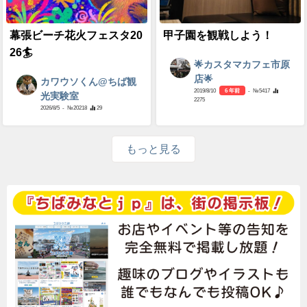
幕張ビーチ花火フェスタ20
甲子園を観戦しよう！
26🏄
🌟カスタマカフェ市原
店🌟
カワウソくん@ちば観
2019/8/10
6 年前
- №5417
光実験室
2275
2026/8/5
- №20218
29
もっと見る