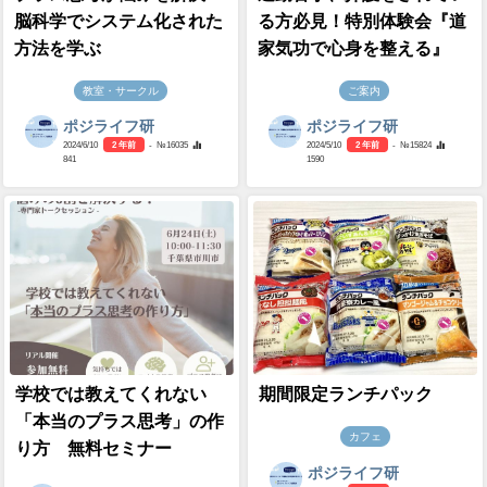
脳科学でシステム化された
る方必見！特別体験会『道
方法を学ぶ
家気功で心身を整える』
教室・サークル
ご案内
ポジライフ研
ポジライフ研
2024/6/10
2 年前
- №16035
2024/5/10
2 年前
- №15824
841
1590
学校では教えてくれない
期間限定ランチパック
「本当のプラス思考」の作
カフェ
り方 無料セミナー
ポジライフ研