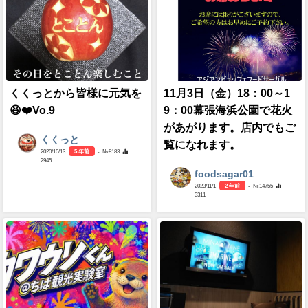
くくっとから皆様に元気を
11月3日（金）18：00～1
😆❤️Vo.9
9：00幕張海浜公園で花火
があがります。店内でもご
くくっと
覧になれます。
2020/10/13
5 年前
- №8183
2945
foodsagar01
2023/11/1
2 年前
- №14755
3311