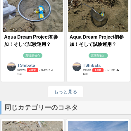
Aqua Dream Project初参
Aqua Dream Project初参
加！そして試験運用？
加！そして試験運用？
幕張新都心
幕張新都心
TShibata
TShibata
2022/7/9
4 年前
- №11512
2022/7/9
4 年前
- №11511
1165
1230
もっと見る
同じカテゴリーのコネタ