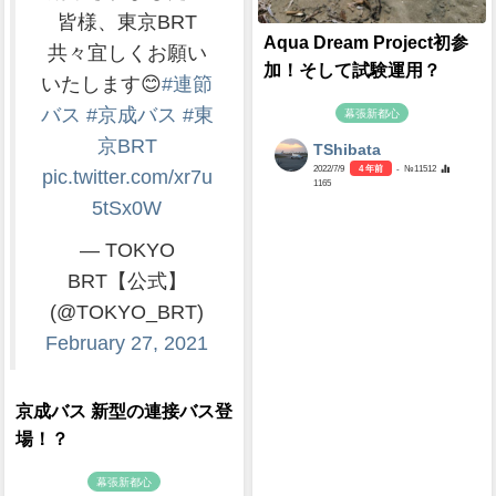
皆様、東京BRT
Aqua Dream Project初参
共々宜しくお願い
加！そして試験運用？
いたします😊
#連節
バス
#京成バス
#東
幕張新都心
京BRT
TShibata
2022/7/9
4 年前
- №11512
pic.twitter.com/xr7u
1165
5tSx0W
— TOKYO
BRT【公式】
(@TOKYO_BRT)
February 27, 2021
京成バス 新型の連接バス登
場！？
幕張新都心