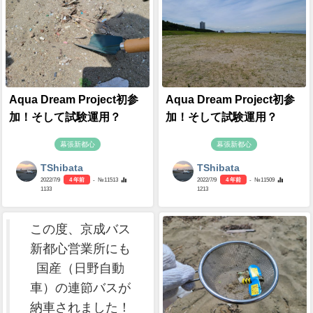
Aqua Dream Project初参
Aqua Dream Project初参
加！そして試験運用？
加！そして試験運用？
幕張新都心
幕張新都心
TShibata
TShibata
2022/7/9
4 年前
- №11513
2022/7/9
4 年前
- №11509
1133
1213
この度、京成バス
新都心営業所にも
国産（日野自動
車）の連節バスが
納車されました！