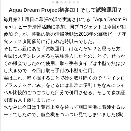
Aqua Dream Project初参加！そして試験運用？
毎月第2土曜日に幕張の浜で実施されてる「Aqua Dream Pr
oject」ビーチ清掃活動に参加。同プロジェクトは今回が初
参加ですが、幕張の浜の清掃活動は2018年の幕張ビーチ花
火フェスタ開催前に行われた時以来でした。
そしてお題にある「試験運用」はなんぞや？と思った方。
今回はステンレスざるを実験導入したとのことで、せっか
くの機会でしたので使用。取っ手有タイプは小型で無は少
し大きめで、今回は取っ手付の小型を使用。
実はこれ、軽く揺することで砂を取り除くので「マイクロ
プラスチックごみ」をとるには非常に便利！ちなみにシャ
ベル比較的ごつごつした部分で併用させる。そして参加証
明書も入手致しました～
ちなみに今日は千葉市上空を通って羽田空港に着陸するル
ートでしたので、航空機をついつい見てしまいました(爆)