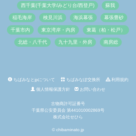
西千葉(千葉大学/みどり台/西登戸)
蘇我
稲毛海岸
検見川浜
海浜幕張
幕張豊砂
千葉市内
東京湾岸・内房
東葛（柏・松戸）
北総・八千代
九十九里・外房
南房総
ちばみなとjpについて
ちばみなぽ交換所
利用規約
個人情報保護方針
お問い合わせ
古物商許可証番号
千葉県公安委員会 第441010002869号
株式会社せひら
© chibaminato.jp