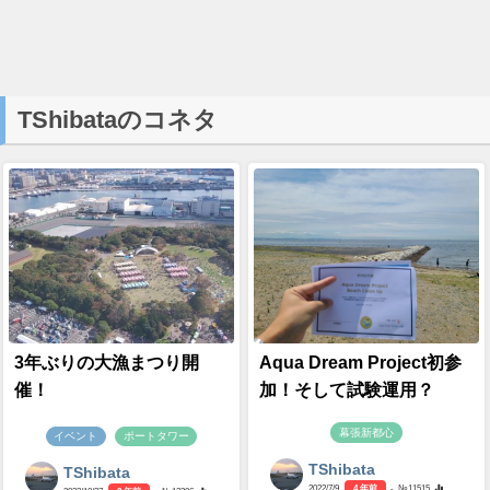
TShibataのコネタ
3年ぶりの大漁まつり開
Aqua Dream Project初参
催！
加！そして試験運用？
幕張新都心
イベント
ポートタワー
TShibata
TShibata
2022/7/9
4 年前
- №11515