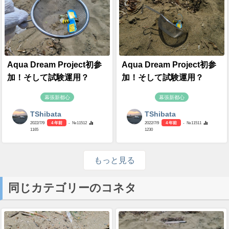
Aqua Dream Project初参
Aqua Dream Project初参
加！そして試験運用？
加！そして試験運用？
幕張新都心
幕張新都心
TShibata
TShibata
2022/7/9
4 年前
- №11512
2022/7/9
4 年前
- №11511
1165
1230
もっと見る
同じカテゴリーのコネタ