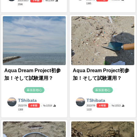
2022/10/27
3 年前
- №12306
1385
2596
Aqua Dream Project初参
Aqua Dream Project初参
加！そして試験運用？
加！そして試験運用？
幕張新都心
幕張新都心
TShibata
TShibata
2022/7/9
4 年前
- №11514
2022/7/9
4 年前
- №11513
1308
1133