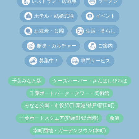
レストラン・居酒屋
ラーメン
ホテル・結婚式場
イベント
お散歩・公園
生活・暮らし
趣味・カルチャー
ご案内
募集中！
専門サービス
千葉みなと駅
ケーズハーバー・さんばしひろば
千葉ポートパーク・タワー・美術館
みなと公園・市役所(千葉港/登戸/新田町)
千葉ポートスクエア(問屋町/出洲港)
新港
幸町団地・ガーデンタウン(幸町)