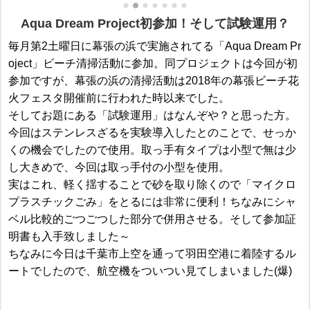
Aqua Dream Project初参加！そして試験運用？
毎月第2土曜日に幕張の浜で実施されてる「Aqua Dream Pr
oject」ビーチ清掃活動に参加。同プロジェクトは今回が初
参加ですが、幕張の浜の清掃活動は2018年の幕張ビーチ花
火フェスタ開催前に行われた時以来でした。
そしてお題にある「試験運用」はなんぞや？と思った方。
今回はステンレスざるを実験導入したとのことで、せっか
くの機会でしたので使用。取っ手有タイプは小型で無は少
し大きめで、今回は取っ手付の小型を使用。
実はこれ、軽く揺することで砂を取り除くので「マイクロ
プラスチックごみ」をとるには非常に便利！ちなみにシャ
ベル比較的ごつごつした部分で併用させる。そして参加証
明書も入手致しました～
ちなみに今日は千葉市上空を通って羽田空港に着陸するル
ートでしたので、航空機をついつい見てしまいました(爆)