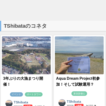
TShibataのコネタ
3年ぶりの大漁まつり開
Aqua Dream Project初参
催！
加！そして試験運用？
幕張新都心
イベント
ポートタワー
TShibata
TShibata
2022/7/9
4 年前
- №11515