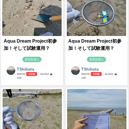
Aqua Dream Project初参
Aqua Dream Project初参
加！そして試験運用？
加！そして試験運用？
幕張新都心
幕張新都心
TShibata
TShibata
2022/7/9
4 年前
- №11513
2022/7/9
4 年前
- №11512
1133
1165