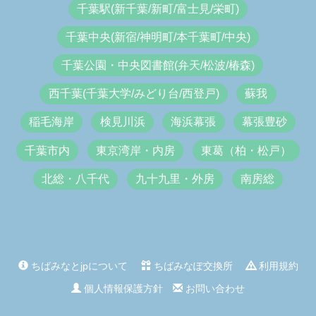
千葉駅(新千葉/新町/富士見/栄町)
千葉中央(新宿/神明町/本千葉町/中央)
千葉公園・中央図書館(弁天/松波/椿森)
西千葉(千葉大学/みどり台/西登戸)
蘇我
稲毛海岸
検見川浜
海浜幕張
幕張豊砂
千葉市内
東京湾岸・内房
東葛（柏・松戸）
北総・八千代
九十九里・外房
南房総
ちばみなとjpについて
ちばみなぽ交換所
利用規約
個人情報保護方針
お問い合わせ