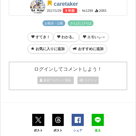
caretaker
2017/1/29
9 年前
- №1299
2083
お散歩・公園
さんばしひろば
すてき！
わかる。
エモいぃ～
お気に入りに追加
おすすめに追加
ログインしてコメントしよう！
新規アカウント登録
ログイン
ポスト
ポスト
シェア
送る