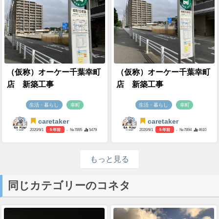
（仮称）オーケー千葉幸町
（仮称）オーケー千葉幸町
店 新築工事
店 新築工事
生活・暮らし
幸町
生活・暮らし
幸町
caretaker
caretaker
2020/9/1
5 年前
- №7895
5479
2020/9/1
5 年前
- №7894
4610
もっと見る
同じカテゴリーのコネタ