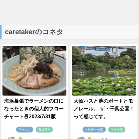
caretakerのコネタ
海浜幕張でラーメンの口に
大賀ハスと池のボートとモ
なったときの個人的フロー
ノレール。 ザ・千葉公園！
チャート🍜2023/7/31版
って感じです。
ラーメン
海浜幕張
お散歩・公園
千葉公園