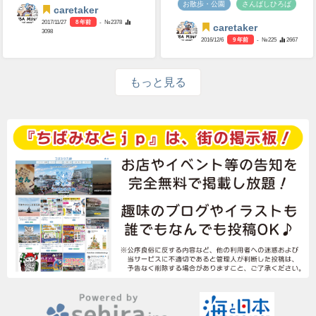
お散歩・公園
さんばしひろば
caretaker
2017/11/27
8 年前
- №2378
caretaker
3098
2016/12/6
9 年前
- №225
2667
もっと見る