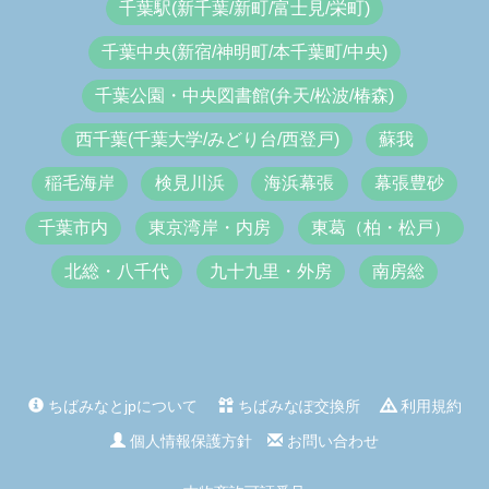
千葉駅(新千葉/新町/富士見/栄町)
千葉中央(新宿/神明町/本千葉町/中央)
千葉公園・中央図書館(弁天/松波/椿森)
西千葉(千葉大学/みどり台/西登戸)
蘇我
稲毛海岸
検見川浜
海浜幕張
幕張豊砂
千葉市内
東京湾岸・内房
東葛（柏・松戸）
北総・八千代
九十九里・外房
南房総
ちばみなとjpについて
ちばみなぽ交換所
利用規約
個人情報保護方針
お問い合わせ