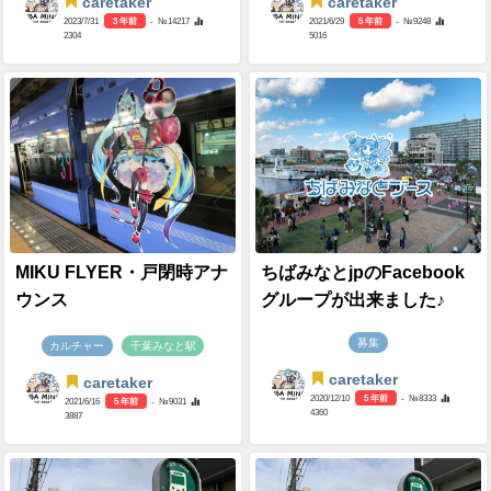
caretaker
caretaker
2023/7/31
3 年前
- №14217
2021/6/29
5 年前
- №9248
2304
5016
MIKU FLYER・戸閉時アナ
ちばみなとjpのFacebook
ウンス
グループが出来ました♪
募集
カルチャー
千葉みなと駅
caretaker
caretaker
2020/12/10
5 年前
- №8333
2021/6/16
5 年前
- №9031
4360
3887