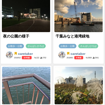
夜の公園の様子
千葉みなと港湾緑地
お散歩・公園
さんばしひろば
お散歩・公園
さんばしひろば
caretaker
caretaker
2016/5/2
10 年前
- №222
2702
2018/8/1
8 年前
- №3606
2641