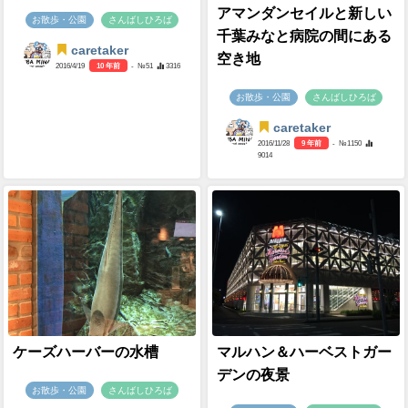
アマンダンセイルと新しい
お散歩・公園
さんばしひろば
千葉みなと病院の間にある
caretaker
空き地
2016/4/19
10 年前
- №51
3316
お散歩・公園
さんばしひろば
caretaker
2016/11/28
9 年前
- №1150
9014
ケーズハーバーの水槽
マルハン＆ハーベストガー
デンの夜景
お散歩・公園
さんばしひろば