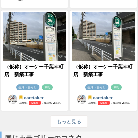
3886
（仮称）オーケー千葉幸町
（仮称）オーケー千葉幸町
店 新築工事
店 新築工事
生活・暮らし
幸町
生活・暮らし
幸町
caretaker
caretaker
2020/9/1
5 年前
- №7895
5479
2020/9/1
5 年前
- №7894
4610
もっと見る