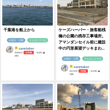
千葉港を船上から
ケーズハーバー・旅客船桟
橋の公園の残存工事場所。
お散歩・公園
さんばしひろば
アマンダンセイル前に建設
中の円形展望デッキまわ...
caretaker
2016/5/13
10 年前
- №205
2883
お散歩・公園
さんばしひろば
caretaker
2017/1/29
9 年前
- №1296
3388