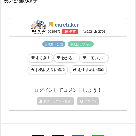
夜の公園の様子
caretaker
2016/5/2
10 年前
- №222
2701
お散歩・公園
さんばしひろば
すてき！
わかる。
エモいぃ～
お気に入りに追加
おすすめに追加
ログインしてコメントしよう！
新規アカウント登録
ログイン