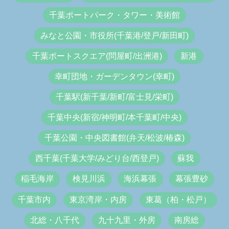
千葉ポートパーク・タワー・美術館
みなと公園・市役所(千葉港/登戸/新田町)
千葉ポートスクエア(問屋町/出洲港)
新港
幸町団地・ガーデンタウン(幸町)
千葉駅(新千葉/新町/富士見/栄町)
千葉中央(新宿/神明町/本千葉町/中央)
千葉公園・中央図書館(弁天/松波/椿森)
西千葉(千葉大学/みどり台/西登戸)
蘇我
稲毛海岸
検見川浜
海浜幕張
幕張豊砂
千葉市内
東京湾岸・内房
東葛（柏・松戸）
北総・八千代
九十九里・外房
南房総