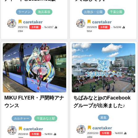
ラーメン
海浜幕張
お散歩・公園
千葉公園
caretaker
caretaker
2023/7/31
3 年前
- №14217
2021/6/29
5 年前
- №9248
2304
5014
MIKU FLYER・戸閉時アナ
ちばみなとjpのFacebook
ウンス
グループが出来ました♪
募集
カルチャー
千葉みなと駅
caretaker
caretaker
2020/12/10
5 年前
- №8333
2021/6/16
5 年前
- №9031
4359