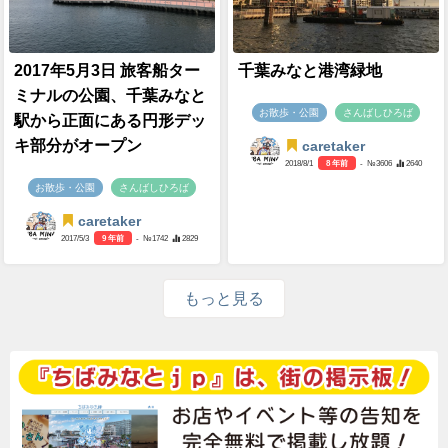
2017年5月3日 旅客船ター
千葉みなと港湾緑地
ミナルの公園、千葉みなと
お散歩・公園
さんばしひろば
駅から正面にある円形デッ
キ部分がオープン
caretaker
2018/8/1
8 年前
- №3606
2640
お散歩・公園
さんばしひろば
caretaker
2017/5/3
9 年前
- №1742
2829
もっと見る