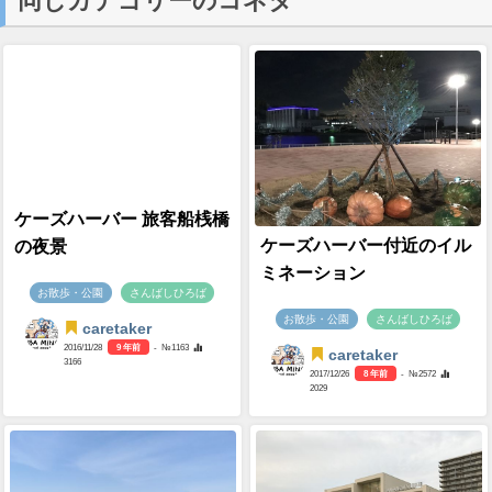
同じカテゴリーのコネタ
ケーズハーバー 旅客船桟橋
ケーズハーバー付近のイル
の夜景
ミネーション
お散歩・公園
さんばしひろば
お散歩・公園
さんばしひろば
caretaker
2016/11/28
9 年前
- №1163
caretaker
3166
2017/12/26
8 年前
- №2572
2029