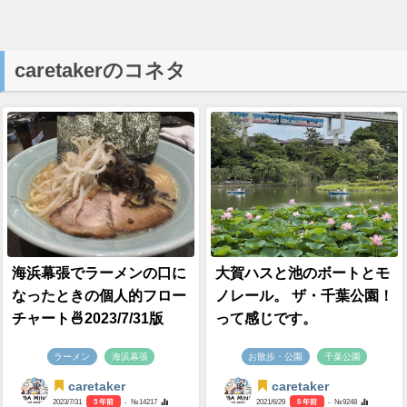
caretakerのコネタ
海浜幕張でラーメンの口に
大賀ハスと池のボートとモ
なったときの個人的フロー
ノレール。 ザ・千葉公園！
チャート🍜2023/7/31版
って感じです。
ラーメン
海浜幕張
お散歩・公園
千葉公園
caretaker
caretaker
2023/7/31
3 年前
- №14217
2021/6/29
5 年前
- №9248