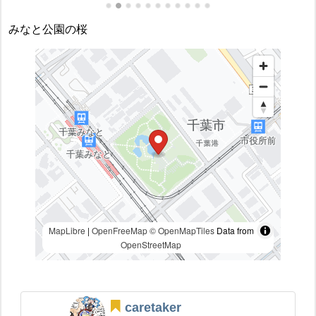
みなと公園の桜
MapLibre
|
OpenFreeMap
© OpenMapTiles
Data from
OpenStreetMap
caretaker