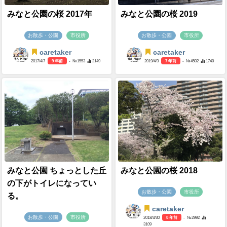
みなと公園の桜 2017年
みなと公園の桜 2019
お散歩・公園
市役所
お散歩・公園
市役所
caretaker
caretaker
2017/4/7
9 年前
- №1553
2149
2019/4/3
7 年前
- №4502
1740
みなと公園 ちょっとした丘
みなと公園の桜 2018
の下がトイレになってい
お散歩・公園
市役所
る。
caretaker
お散歩・公園
市役所
2018/3/30
8 年前
- №2992
3109