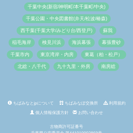
千葉中央(新宿/神明町/本千葉町/中央)
千葉公園・中央図書館(弁天/松波/椿森)
西千葉(千葉大学/みどり台/西登戸)
蘇我
稲毛海岸
検見川浜
海浜幕張
幕張豊砂
千葉市内
東京湾岸・内房
東葛（柏・松戸）
北総・八千代
九十九里・外房
南房総
ちばみなとjpについて
ちばみなぽ交換所
利用規約
個人情報保護方針
お問い合わせ
古物商許可証番号
千葉県公安委員会 第441010002869号