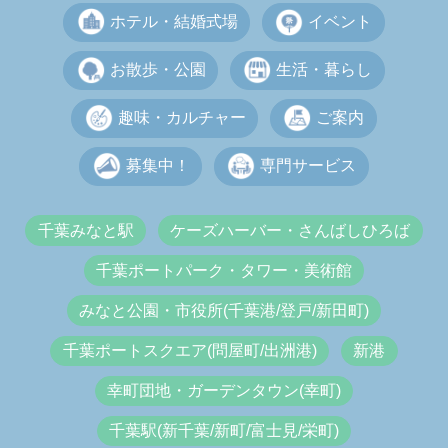
ホテル・結婚式場
イベント
お散歩・公園
生活・暮らし
趣味・カルチャー
ご案内
募集中！
専門サービス
千葉みなと駅
ケーズハーバー・さんばしひろば
千葉ポートパーク・タワー・美術館
みなと公園・市役所(千葉港/登戸/新田町)
千葉ポートスクエア(問屋町/出洲港)
新港
幸町団地・ガーデンタウン(幸町)
千葉駅(新千葉/新町/富士見/栄町)