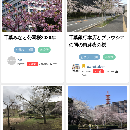
千葉みなと公園桜2020年
千葉銀行本店とブラウシア
の間の街路樹の桜
お散歩・公園
市役所
お散歩・公園
市役所
ko
2020/3/1
6 年前
- №7206
2801
caretaker
2017/4/12
9 年前
- №1631
3443