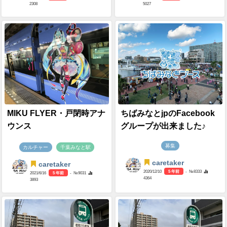
2308
5027
MIKU FLYER・戸閉時アナ
ちばみなとjpのFacebook
ウンス
グループが出来ました♪
募集
カルチャー
千葉みなと駅
caretaker
caretaker
2020/12/10
5 年前
- №8333
2021/6/16
5 年前
- №9031
4364
3893