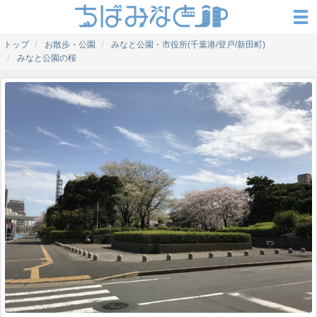
トップ
お散歩・公園
みなと公園・市役所(千葉港/登戸/新田町)
みなと公園の桜