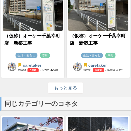
（仮称）オーケー千葉幸町
（仮称）オーケー千葉幸町
店 新築工事
店 新築工事
生活・暮らし
幸町
生活・暮らし
幸町
caretaker
caretaker
2020/9/1
5 年前
- №7895
5484
2020/9/1
5 年前
- №7894
4611
もっと見る
同じカテゴリーのコネタ