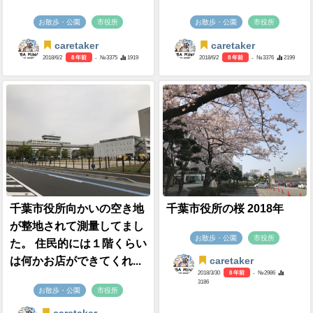
お散歩・公園
市役所
お散歩・公園
市役所
caretaker
caretaker
2018/6/2
8 年前
- №3375
1919
2018/6/2
8 年前
- №3376
2199
千葉市役所向かいの空き地
千葉市役所の桜 2018年
が整地されて測量してまし
お散歩・公園
市役所
た。 住民的には１階くらい
は何かお店ができてくれ...
caretaker
2018/3/30
8 年前
- №2986
3186
お散歩・公園
市役所