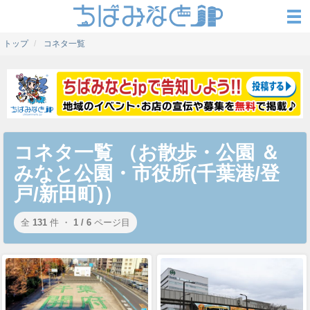
トップ
コネタ一覧
コネタ一覧 （お散歩・公園 ＆
みなと公園・市役所(千葉港/登
戸/新田町)）
全
131
件 ・
1 / 6
ページ目