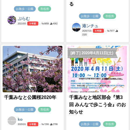
る
お散歩・公園
市役所
お散歩・公園
市役所
ぷらむ
2021/5/5
5 年前
- №8858
4062
港ンチュ
2020/7/15
6 年前
- №7677
2320
[終了] 2020年4月11日(土)
千葉みなと公園桜2020年
千葉みなと地区部会『第3
回 みんなで歩こう会』のお
お散歩・公園
市役所
知らせ
ko
お散歩・公園
市役所
2020/3/1
6 年前
- №7206
2799