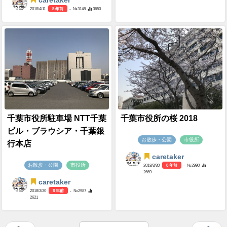
caretaker
2018/4/11
8 年前
- №3148
3650
千葉市役所駐車場 NTT千葉
千葉市役所の桜 2018
ビル・ブラウシア・千葉銀
お散歩・公園
市役所
行本店
caretaker
お散歩・公園
市役所
2018/3/30
8 年前
- №2990
2669
caretaker
2018/3/30
8 年前
- №2987
2621