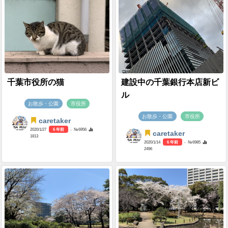
千葉市役所の猫
建設中の千葉銀行本店新ビ
ル
お散歩・公園
市役所
お散歩・公園
市役所
caretaker
2020/1/27
6 年前
- №6956
caretaker
1813
2020/1/14
6 年前
- №6985
2496