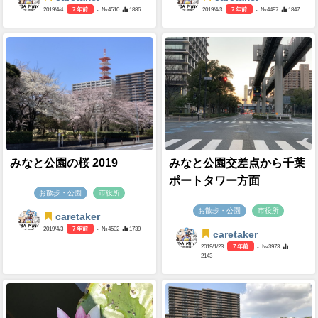
2019/4/4
7 年前
- №4510
1886
2019/4/3
7 年前
- №4497
1847
みなと公園の桜 2019
みなと公園交差点から千葉
ポートタワー方面
お散歩・公園
市役所
お散歩・公園
市役所
caretaker
2019/4/3
7 年前
- №4502
1739
caretaker
2019/1/23
7 年前
- №3973
2143