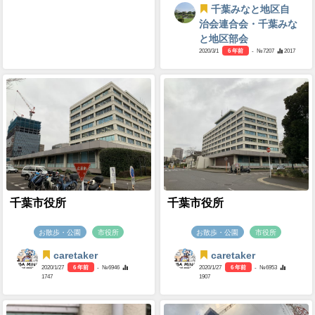
千葉みなと地区自
治会連合会・千葉みな
と地区部会
2020/3/1
6 年前
- №7207
2017
千葉市役所
千葉市役所
お散歩・公園
市役所
お散歩・公園
市役所
caretaker
caretaker
2020/1/27
6 年前
- №6946
2020/1/27
6 年前
- №6953
1747
1907