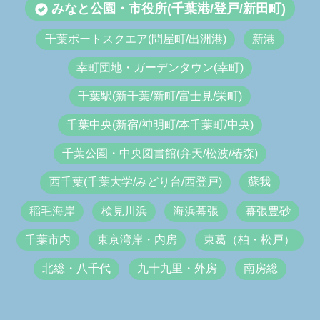
みなと公園・市役所(千葉港/登戸/新田町)
千葉ポートスクエア(問屋町/出洲港)
新港
幸町団地・ガーデンタウン(幸町)
千葉駅(新千葉/新町/富士見/栄町)
千葉中央(新宿/神明町/本千葉町/中央)
千葉公園・中央図書館(弁天/松波/椿森)
西千葉(千葉大学/みどり台/西登戸)
蘇我
稲毛海岸
検見川浜
海浜幕張
幕張豊砂
千葉市内
東京湾岸・内房
東葛（柏・松戸）
北総・八千代
九十九里・外房
南房総