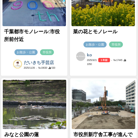
千葉都市モノレール:市役
菜の花とモノレール
所前付近
お散歩・公園
市役所
お散歩・公園
市役所
ko
2025/3/21
1 年前
- №17445
だいきち手芸店
1050
2025/11/26
- №19030
530
みなと公園の蓮
市役所新庁舎工事が進んで