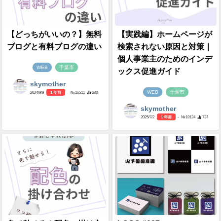
【どっちがいいの？】無料
【実践編】ホームページが
ブログと有料ブログの違い
検索されない原因と対策｜
個人事業主のためのインデ
WEB
千葉市
ックス促進ガイド
skymother
WEB
千葉市
2024/9/9
1 年前
- №16511
683
skymother
2025/7/2
1 年前
- №18124
737