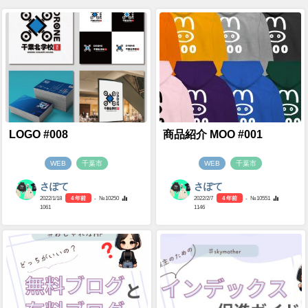
LOGO #008
商品紹介 MOO #001
WEB
千葉市
WEB
千葉市
さぽて
さぽて
2022/1/18
4 年前
- №10250
2022/2/7
4 年前
- №10551
1061
1146