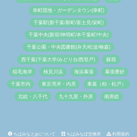
幸町団地・ガーデンタウン(幸町)
千葉駅(新千葉/新町/富士見/栄町)
千葉中央(新宿/神明町/本千葉町/中央)
千葉公園・中央図書館(弁天/松波/椿森)
西千葉(千葉大学/みどり台/西登戸)
蘇我
稲毛海岸
検見川浜
海浜幕張
幕張豊砂
千葉市内
東京湾岸・内房
東葛（柏・松戸）
北総・八千代
九十九里・外房
南房総
ちばみなとjpについて
ちばみなぽ交換所
利用規約