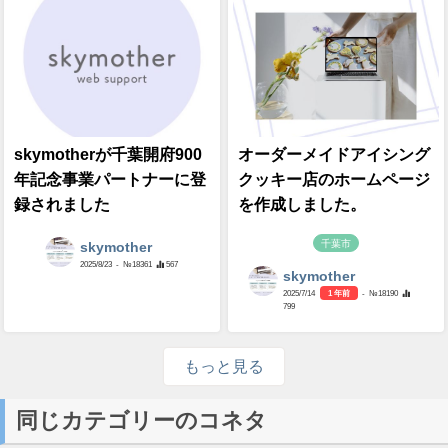
skymotherが千葉開府900
オーダーメイドアイシング
年記念事業パートナーに登
クッキー店のホームページ
録されました
を作成しました。
千葉市
skymother
2025/8/23
- №18361
567
skymother
2025/7/14
1 年前
- №18190
799
もっと見る
同じカテゴリーのコネタ