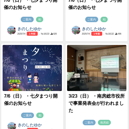
7/6（日） ・七夕まつり開
7/6（日） ・七夕まつり開
催のお知らせ
催のお知らせ
ご案内
柏
ご案内
柏
きのしたゆか
きのしたゆか
2025/7/4
1 年前
- №18133
826
2025/7/4
1 年前
- №18132
496
7/6（日） ・七夕まつり開
3/23（日） ・南房総市役所
催のお知らせ
で事業発表会が行われまし
た
ご案内
柏
ご案内
南房総
きのしたゆか