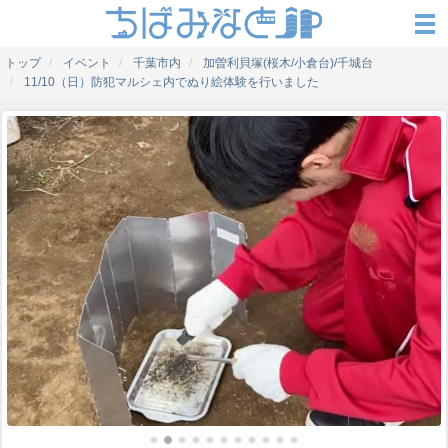
トップ
イベント
千葉市内
加曽利貝塚(桜木/小倉台)/千城台
11/10（日）防犯マルシェ内でぬり絵体験を行いました