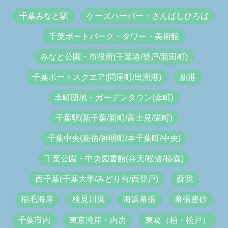
千葉みなと駅
ケーズハーバー・さんばしひろば
千葉ポートパーク・タワー・美術館
みなと公園・市役所(千葉港/登戸/新田町)
千葉ポートスクエア(問屋町/出洲港)
新港
幸町団地・ガーデンタウン(幸町)
千葉駅(新千葉/新町/富士見/栄町)
千葉中央(新宿/神明町/本千葉町/中央)
千葉公園・中央図書館(弁天/松波/椿森)
西千葉(千葉大学/みどり台/西登戸)
蘇我
稲毛海岸
検見川浜
海浜幕張
幕張豊砂
千葉市内
東京湾岸・内房
東葛（柏・松戸）