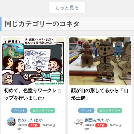
もっと見る
同じカテゴリーのコネタ
初めて、色塗りワークショ
顔が山の形してるから「山
ップを行いました♪
形土偶」
イベント
タウンライナー
イベント
タウンライナー
きのしたゆか
劇団みちたか
2024/4/21
2 年前
- №15740
2019/2/11
7 年前
- №4074
995
2326