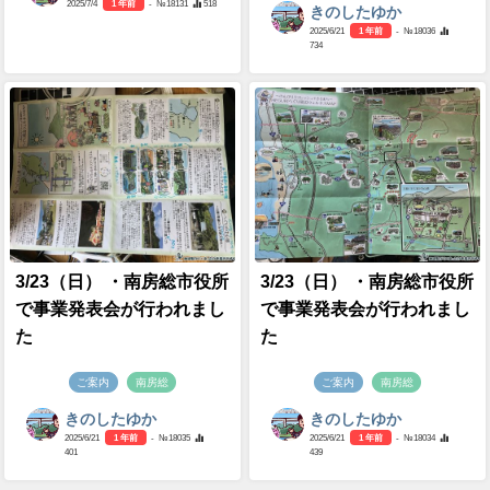
2025/7/4
1 年前
- №18131
518
きのしたゆか
2025/6/21
1 年前
- №18036
734
3/23（日） ・南房総市役所
3/23（日） ・南房総市役所
で事業発表会が行われまし
で事業発表会が行われまし
た
た
ご案内
南房総
ご案内
南房総
きのしたゆか
きのしたゆか
2025/6/21
1 年前
- №18035
2025/6/21
1 年前
- №18034
401
439