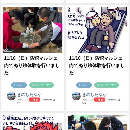
11/10（日）防犯マルシェ
11/10（日）防犯マルシェ
内でぬり絵体験を行いまし
内でぬり絵体験を行いまし
た
た
イベント
タウンライナー
イベント
タウンライナー
きのしたゆか
きのしたゆか
2024/11/12
1 年前
- №16986
2024/11/12
1 年前
- №16991
771
749