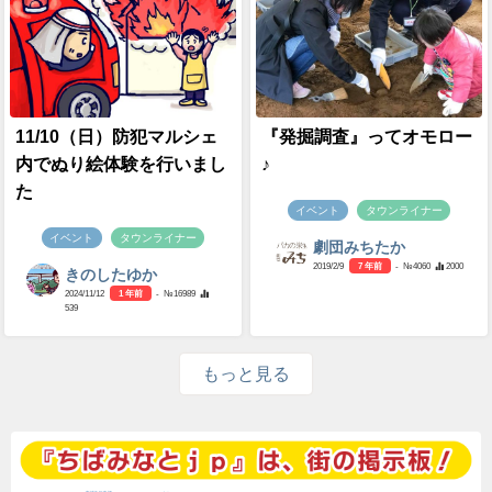
11/10（日）防犯マルシェ
『発掘調査』ってオモロー
内でぬり絵体験を行いまし
♪
た
イベント
タウンライナー
イベント
タウンライナー
劇団みちたか
2019/2/9
7 年前
- №4060
2000
きのしたゆか
2024/11/12
1 年前
- №16989
539
もっと見る