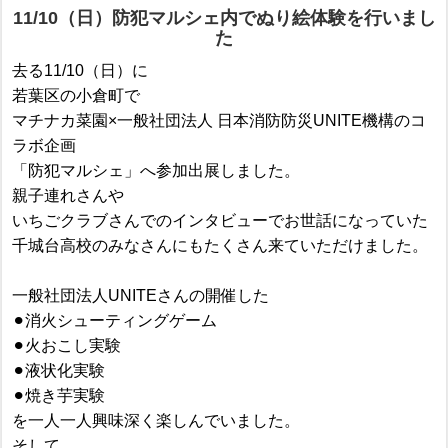
11/10（日）防犯マルシェ内でぬり絵体験を行いまし
た
去る11/10（日）に
若葉区の小倉町で
マチナカ菜園×一般社団法人 日本消防防災UNITE機構のコ
ラボ企画
「防犯マルシェ」へ参加出展しました。
親子連れさんや
いちごクラブさんでのインタビューでお世話になっていた
千城台高校のみなさんにもたくさん来ていただけました。
一般社団法人UNITEさんの開催した
⚫︎消火シューティングゲーム
⚫︎火おこし実験
⚫︎液状化実験
⚫︎焼き芋実験
を一人一人興味深く楽しんでいました。
そして、