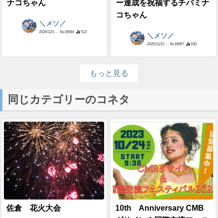
ナコちゃん
ー達成を祝福するチバミナ
コちゃん
＼メソ／
2025/12/1
- №19084
512
＼メソ／
2025/11/21
- №18997
630
もっと見る
同じカテゴリーのコネタ
佐倉 花火大会
10th Anniversary CMB