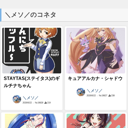
＼メソ／のコネタ
STAYTAS(ステイタス)のギ
キュアアルカナ・シャドウ
ルチナちゃん
＼メソ／
2026/6/22
- №19827
238
＼メソ／
2026/6/22
- №19828
219