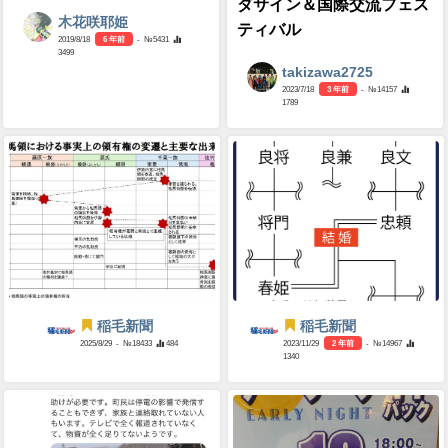
ダサイン＆国際交流フェス
木花咲耶姫
ティバル
2019/8/18
6 年前
- №5431
3499
takizawa2725
2023/7/18
3 年前
- №14157
1789
稲毛新聞
稲毛新聞
2025/8/29
- №18433
484
2023/11/29
2 年前
- №14967
1340