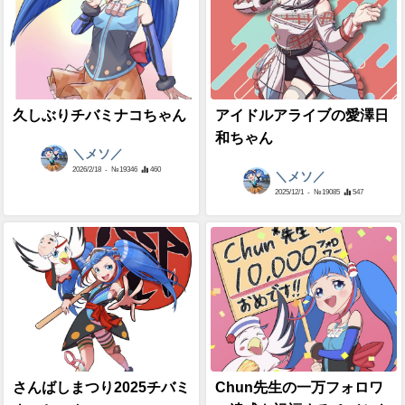
久しぶりチバミナコちゃん
アイドルアライブの愛澤日
和ちゃん
＼メソ／
2026/2/18
- №19346
460
＼メソ／
2025/12/1
- №19085
547
さんばしまつり2025チバミ
Chun先生の一万フォロワ