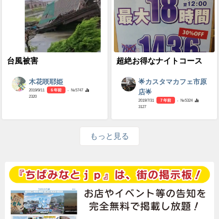
台風被害
超絶お得なナイトコース
木花咲耶姫
🌟カスタマカフェ市原
2019/9/11
6 年前
- №5747
店🌟
2320
2019/7/31
7 年前
- №5324
3127
もっと見る