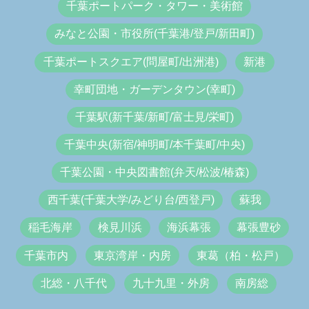
千葉ポートパーク・タワー・美術館
みなと公園・市役所(千葉港/登戸/新田町)
千葉ポートスクエア(問屋町/出洲港)
新港
幸町団地・ガーデンタウン(幸町)
千葉駅(新千葉/新町/富士見/栄町)
千葉中央(新宿/神明町/本千葉町/中央)
千葉公園・中央図書館(弁天/松波/椿森)
西千葉(千葉大学/みどり台/西登戸)
蘇我
稲毛海岸
検見川浜
海浜幕張
幕張豊砂
千葉市内
東京湾岸・内房
東葛（柏・松戸）
北総・八千代
九十九里・外房
南房総