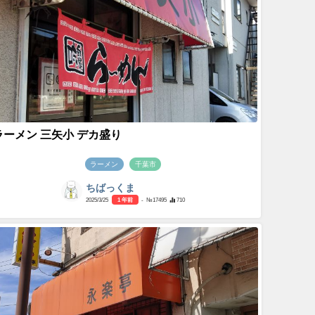
ラーメン 三矢小 デカ盛り
ラーメン
千葉市
ちばっくま
2025/3/25
1 年前
- №17495
710