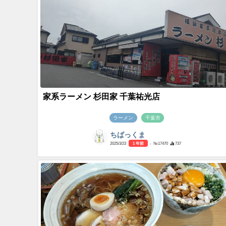
家系ラーメン 杉田家 千葉祐光店
ラーメン
千葉市
ちばっくま
2025/3/23
1 年前
- №17470
737