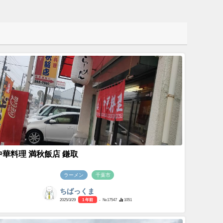
中華料理 満秋飯店 鎌取
ラーメン
千葉市
ちばっくま
2025/3/29
1 年前
- №17547
1051