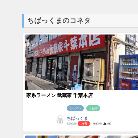
ちばっくまのコネタ
家系ラーメン 武蔵家 千葉本店
ラーメン
千葉市
ちばっくま
2025/3/29
1 年前
- №17549
1012