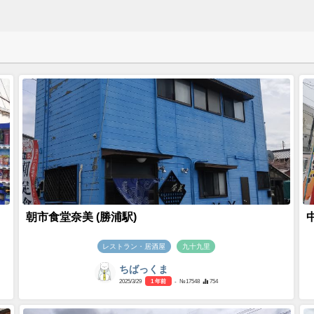
朝市食堂奈美 (勝浦駅)
レストラン・居酒屋
九十九里
ちばっくま
2025/3/29
1 年前
- №17548
754