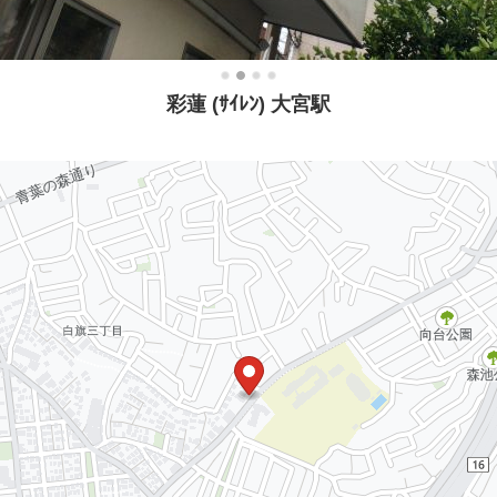
彩蓮 (ｻｲﾚﾝ) 大宮駅