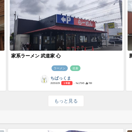
家系ラーメン 武道家 心
ラーメン
佐倉
ちばっくま
2025/3/29
1 年前
- №17545
789
もっと見る