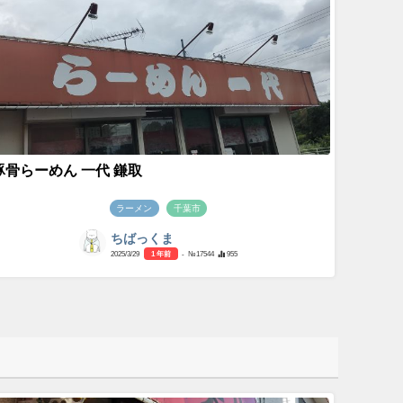
豚骨らーめん 一代 鎌取
ラーメン
千葉市
ちばっくま
2025/3/29
1 年前
- №17544
955