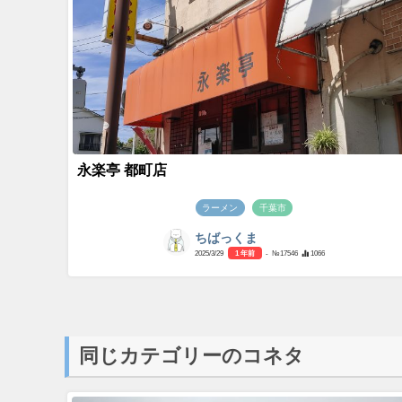
永楽亭 都町店
ラーメン
千葉市
ちばっくま
2025/3/29
1 年前
- №17546
1066
同じカテゴリーのコネタ