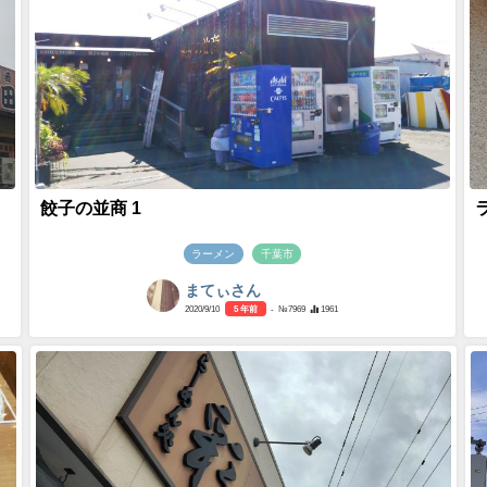
餃子の並商 1
ラーメン
千葉市
まてぃさん
2020/9/10
5 年前
- №7969
1961