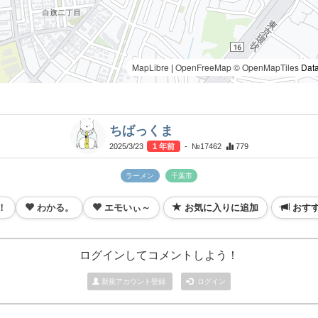
MapLibre
|
OpenFreeMap
© OpenMapTiles
Data
ちばっくま
2025/3/23
1 年前
- №17462
779
ラーメン
千葉市
！
わかる。
エモいぃ～
お気に入りに追加
おす
ログインしてコメントしよう！
新規アカウント登録
ログイン