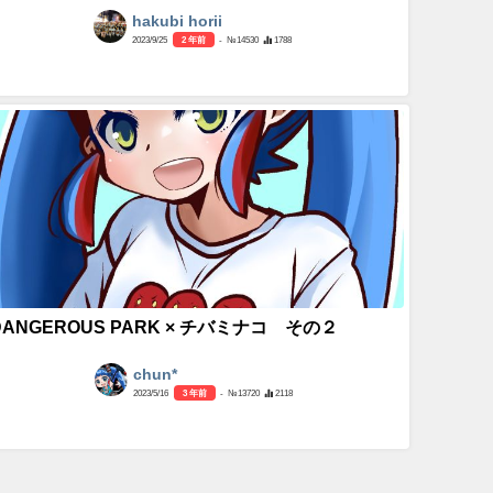
hakubi horii
2023/9/25
2 年前
- №14530
1788
DANGEROUS PARK × チバミナコ その２
chun*
2023/5/16
3 年前
- №13720
2118