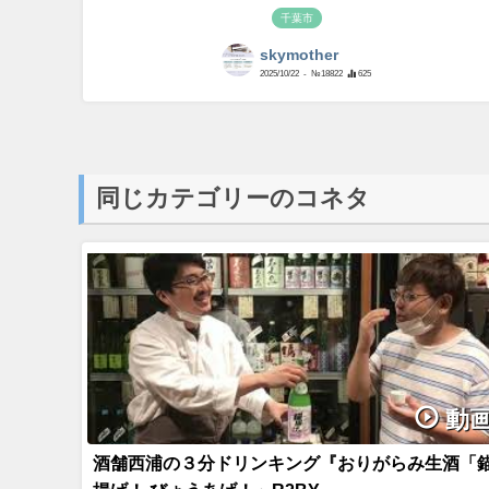
千葉市
skymother
2025/10/22
- №18822
625
同じカテゴリーのコネタ
動
酒舗西浦の３分ドリンキング『おりがらみ生酒「