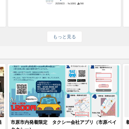
2025/8/23
- №18361
568
もっと見る
画
錨
市原市内発着限定 タクシー会社アプリ（市原ベイ