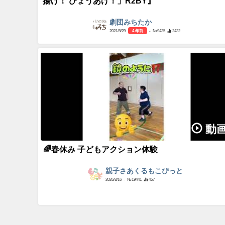
揚げ！ びょうあげ！」R2BY』
劇団みちたか
2021/8/29
4 年前
- №9435
2432
動
🌈春休み 子どもアクション体験
親子さあくるもこぴっと
2026/3/16
- №19441
457