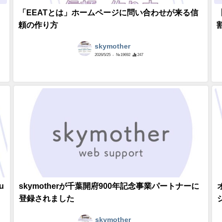
「EEATとは」ホームページに問い合わせが来る信
頼の作り方
skymother
2026/5/25
- №19692
247
u
skymotherが千葉開府900年記念事業パートナーに
登録されました
skymother