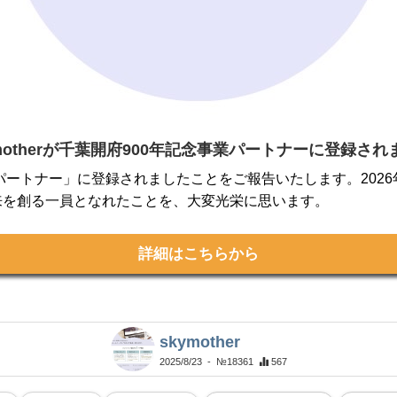
ymotherが千葉開府900年記念事業パートナーに登録され
念事業パートナー」に登録されましたことをご報告いたします。20
来を創る一員となれたことを、大変光栄に思います。
詳細はこちらから
skymother
2025/8/23
- №18361
567