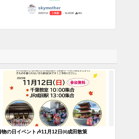
skymother
2025/7/14
1 年前
- №18190
801
着物の日イベント🎶11月12日㈰成田散策