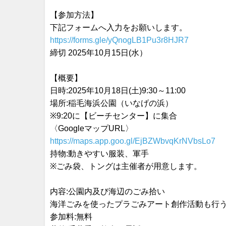
【参加方法】
下記フォームへ入力をお願いします。
https://forms.gle/yQnogLB1Pu3r8HJR7
締切 2025年10月15日(水）
【概要】
日時:2025年10月18日(土)9:30～11:00
場所:稲毛海浜公園（いなげの浜）
※9:20に【ビーチセンター】に集合
〈GoogleマップURL〉
https://maps.app.goo.gl/EjBZWbvqKrNVbsLo7
持物:動きやすい服装、軍手
※ごみ袋、トングは主催者が用意します。
内容:公園内及び海辺のごみ拾い
海洋ごみを使ったプラごみアート創作活動も行う予
参加料:無料