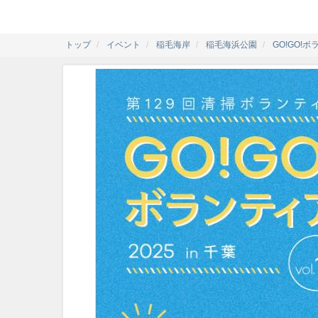
トップ
イベント
稲毛海岸
稲毛海浜公園
GO!GO!ボ