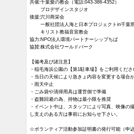
共催:千葉愛の教会（電話:043-386-4352）
プロデザインスタジオ
後援:穴川商栄会
一般社団法人海と日本プロジェクトin千葉
キリスト教福音宣教会
協力:NPO法人環境パートナーシップちば
協賛:株式会社ワールドパーク
【備考及び諸注意】
・稲毛海浜公園の【第1駐車場】をご利用くださ
・当日の天候により急きょ内容を変更する場合
・雨天中止
・ごみ袋や清掃用具は運営側で準備
・盗難回避の為、持物は最小限を推奨
・イベント中は、スタッフにより写真、映像の撮
し支えのある方は事前にお知らせ下さい。
☆ボランティア活動参加証明書の発行可能（申