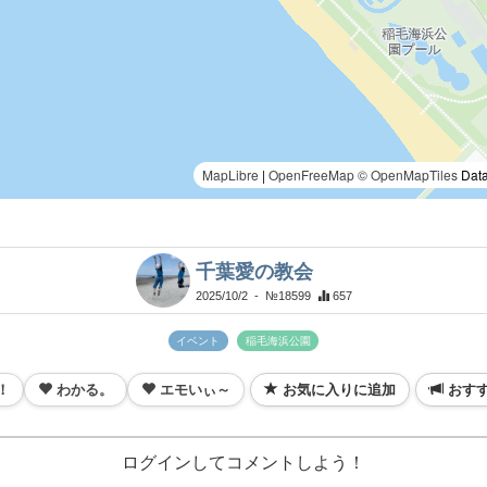
MapLibre
|
OpenFreeMap
© OpenMapTiles
Data
千葉愛の教会
2025/10/2
- №18599
657
イベント
稲毛海浜公園
！
わかる。
エモいぃ～
お気に入りに追加
おす
ログインしてコメントしよう！