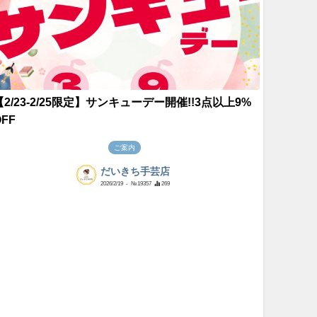
【2/23-2/25限定】サンキューデー開催!!3点以上9%
OFF
ご案内
だいきち手芸店
2026/2/19
- №19357
269