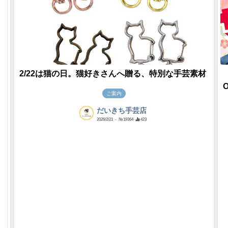
2/22は猫の日。猫好きさんへ贈る、特別な手芸素材
ご案内
だいきち手芸店
2026/2/21
- №19364
423