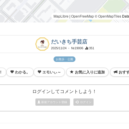
MapLibre
|
OpenFreeMap
© OpenMapTiles
Data
だいきち手芸店
2025/11/24
- №19006
351
お散歩・公園
！
わかる。
エモいぃ～
お気に入りに追加
おす
ログインしてコメントしよう！
新規アカウント登録
ログイン