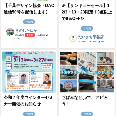
【千葉デザイン協会・DAC
🎉【サンキューセール】1
通信50号を配信します】
2/3・13・23限定！3点以上
で9％OFF✨
ご案内
ご案内
きのしたゆか
2024/12/4
1 年前
- №17083
だいきち手芸店
1190
2025/12/2
- №19090
398
令和７年度ウインターセミ
ちばみなと.jpで、アピろ
ナー開催のお知らせ
う！
ご案内
ご案内