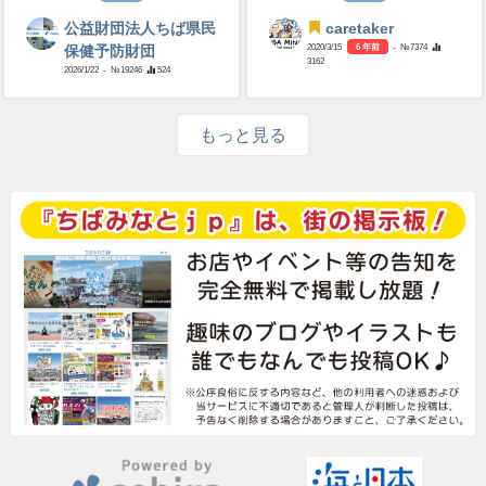
公益財団法人ちば県民
caretaker
2020/3/15
6 年前
- №7374
保健予防財団
3162
2026/1/22
- №19246
524
もっと見る