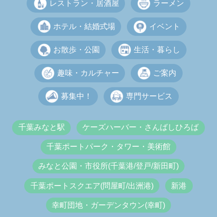
レストラン・居酒屋
ラーメン
ホテル・結婚式場
イベント
お散歩・公園
生活・暮らし
趣味・カルチャー
ご案内
募集中！
専門サービス
千葉みなと駅
ケーズハーバー・さんばしひろば
千葉ポートパーク・タワー・美術館
みなと公園・市役所(千葉港/登戸/新田町)
千葉ポートスクエア(問屋町/出洲港)
新港
幸町団地・ガーデンタウン(幸町)