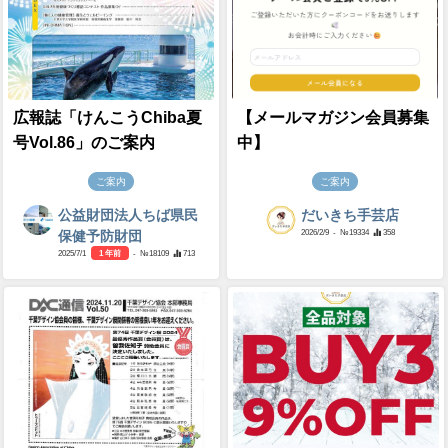
広報誌「けんこうChiba夏
【メールマガジン会員募集
号Vol.86」のご案内
中】
ご案内
ご案内
公益財団法人ちば県民
だいきち手芸店
2026/2/9
- №19334
358
保健予防財団
2025/7/1
1 年前
- №18109
713