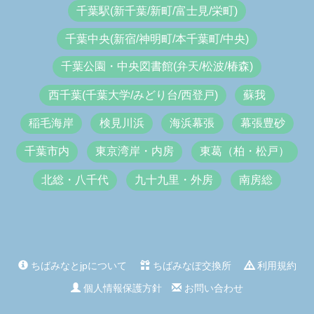
千葉駅(新千葉/新町/富士見/栄町)
千葉中央(新宿/神明町/本千葉町/中央)
千葉公園・中央図書館(弁天/松波/椿森)
西千葉(千葉大学/みどり台/西登戸)
蘇我
稲毛海岸
検見川浜
海浜幕張
幕張豊砂
千葉市内
東京湾岸・内房
東葛（柏・松戸）
北総・八千代
九十九里・外房
南房総
ちばみなとjpについて
ちばみなぽ交換所
利用規約
個人情報保護方針
お問い合わせ