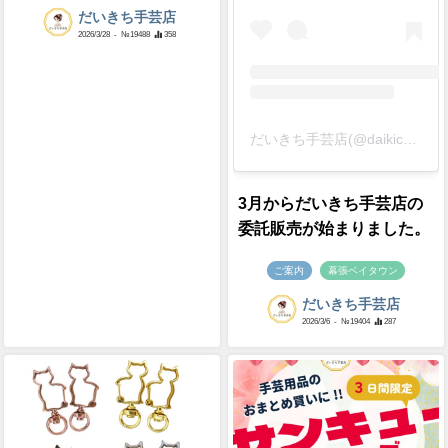
だいきち手芸店
2026/3/28
- №19488
358
だいきち手芸店(@daikichi_craft)がシェアした投稿
3月からだいきち手芸店の
委託販売が始まりました。
ご案内
幕張ベイタウン
だいきち手芸店
2026/3/6
- №19404
287