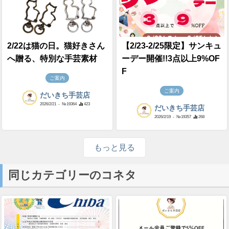
2/22は猫の日。猫好きさん
【2/23-2/25限定】サンキュ
へ贈る、特別な手芸素材
ーデー開催!!3点以上9%OF
F
ご案内
ご案内
だいきち手芸店
2026/2/21
- №19364
423
だいきち手芸店
2026/2/19
- №19357
268
もっと見る
同じカテゴリーのコネタ