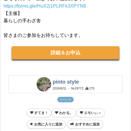
https://forms.gle/HuX2j1PLRFk3XPYN8
【主催】
暮らしの手わざ舎
皆さまのご参加をお待ちしています。
詳細＆お申込
pinto style
2026/6/11
- №19772
275
イベント
すてき！
わかる。
エモいぃ～
お気に入りに追加
おすすめに追加