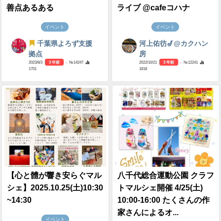
善点あるある
ライブ @cafeコハナ
イベント
イベント
千葉県よろず支援
河上佑彷🎷@カクハン
拠点
房
2023/8/3
3 年前
- №14247
2022/10/21
3 年前
- №12241
1701
1818
【心と體が響き安らぐマル
八千代総合運動公園 クラフ
シェ】2025.10.25(土)10:30
トマルシェ開催 4/25(土)
~14:30
10:00-16:00 たくさんの作
家さんによるオ...
イベント