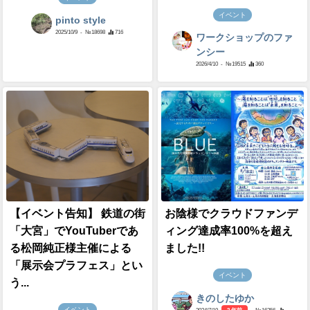
イベント
pinto style
2025/10/9
- №18698
716
ワークショップのファ
ンシー
2026/4/10
- №19515
360
【イベント告知】 鉄道の街
お陰様でクラウドファンデ
「大宮」でYouTuberであ
ィング達成率100%を超え
る松岡純正様主催による
ました!!
「展示会プラフェス」とい
イベント
う...
きのしたゆか
イベント