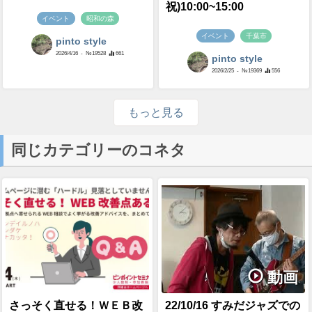
祝)10:00~15:00
イベント
昭和の森
イベント
千葉市
pinto style
2026/4/16
- №19528
661
pinto style
2026/2/25
- №19369
556
もっと見る
同じカテゴリーのコネタ
動画
さっそく直せる！ＷＥＢ改
22/10/16 すみだジャズでの