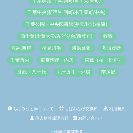
千葉駅(新千葉/新町/富士見/栄町)
千葉中央(新宿/神明町/本千葉町/中央)
千葉公園・中央図書館(弁天/松波/椿森)
西千葉(千葉大学/みどり台/西登戸)
蘇我
稲毛海岸
検見川浜
海浜幕張
幕張豊砂
千葉市内
東京湾岸・内房
東葛（柏・松戸）
北総・八千代
九十九里・外房
南房総
ちばみなとjpについて
ちばみなぽ交換所
利用規約
個人情報保護方針
お問い合わせ
古物商許可証番号