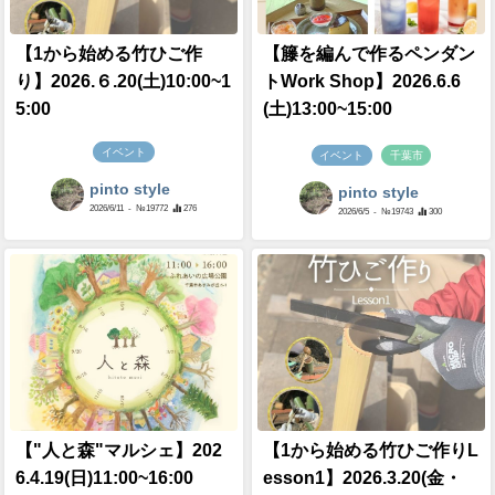
【1から始める竹ひご作
【籐を編んで作るペンダン
り】2026.６.20(土)10:00~1
トWork Shop】2026.6.6
5:00
(土)13:00~15:00
イベント
イベント
千葉市
pinto style
pinto style
2026/6/11
- №19772
276
2026/6/5
- №19743
300
【"人と森"マルシェ】202
【1から始める竹ひご作りL
6.4.19(日)11:00~16:00
esson1】2026.3.20(金・