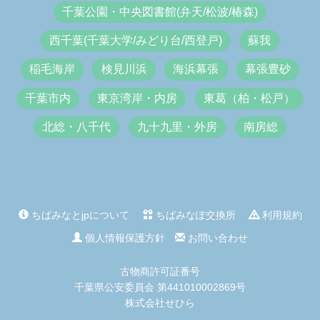
千葉公園・中央図書館(弁天/松波/椿森)
西千葉(千葉大学/みどり台/西登戸)
蘇我
稲毛海岸
検見川浜
海浜幕張
幕張豊砂
千葉市内
東京湾岸・内房
東葛（柏・松戸）
北総・八千代
九十九里・外房
南房総
ちばみなとjpについて
ちばみなぽ交換所
利用規約
個人情報保護方針
お問い合わせ
古物商許可証番号
千葉県公安委員会 第441010002869号
株式会社せひら