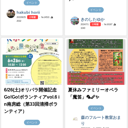
イベント
イベント
hakubi horii
2023/9/25
2 年前
- №14531
きのしたゆか
2032
2024/7/1
2 年前
- №16187
1040
6/26(土)オリパラ開催記念
夏休みファミリーオペラ
Go!Go!ボランティアvol.6 i
「魔笛」🦜🪈✨
n南房総（第33回清掃ボラ
イベント
ンティア）
森のフルート教室おま
イベント
り