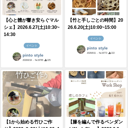
【心と體が響き安らぐマル
【竹と手しごとの時間】20
シェ】2026.6.27(土)10:30~
26.6.20(土)10:00~15:00
14:30
イベント
イベント
pinto style
2026/6/11
- №19773
222
pinto style
2026/6/18
- №19795
225
【1から始める竹ひご作
【籐を編んで作るペンダン