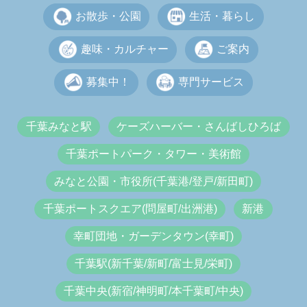
お散歩・公園
生活・暮らし
趣味・カルチャー
ご案内
募集中！
専門サービス
千葉みなと駅
ケーズハーバー・さんばしひろば
千葉ポートパーク・タワー・美術館
みなと公園・市役所(千葉港/登戸/新田町)
千葉ポートスクエア(問屋町/出洲港)
新港
幸町団地・ガーデンタウン(幸町)
千葉駅(新千葉/新町/富士見/栄町)
千葉中央(新宿/神明町/本千葉町/中央)