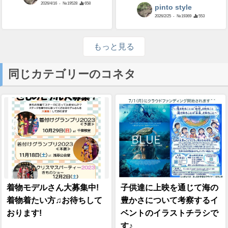
2026/4/16
- №19528
658
pinto style
2026/2/25
- №19369
553
もっと見る
同じカテゴリーのコネタ
着物モデルさん大募集中!
子供達に上映を通じて海の
着物着たい方♫お待ちして
豊かさについて考察するイ
おります!
ベントのイラストチラシで
す♪