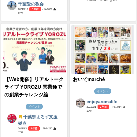
2026/6/19
- №19801
163
千葉愛の教会
2021/6/10
5 年前
- №9023
2223
【Web開催】リアルトーク
おいでmarché
ライブ YOROZU 異業種で
イベント
の創業チャレンジ編
enjoyaromalife
イベント
2023/11/1
2 年前
- №14754
1849
千葉県よろず支援
拠点
2023/8/3
3 年前
- №14250
1759