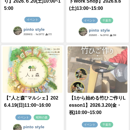
り】2026.６.20(土)10:00~1
トWork Shop】2026.6.6
5:00
(土)13:00~15:00
イベント
イベント
千葉市
pinto style
pinto style
2026/6/11
- №19772
272
2026/6/5
- №19743
298
【"人と森"マルシェ】202
【1から始める竹ひご作りL
6.4.19(日)11:00~16:00
esson1】2026.3.20(金・
祝)10:00~15:00
イベント
昭和の森
イベント
千葉市
pinto style