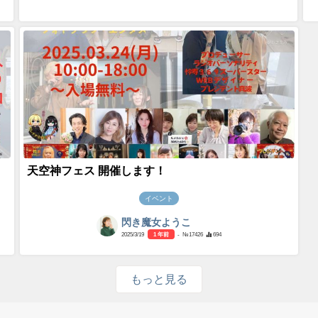
天空神フェス 開催します！
イベント
閃き魔女ようこ
2025/3/19
1 年前
- №17426
694
もっと見る