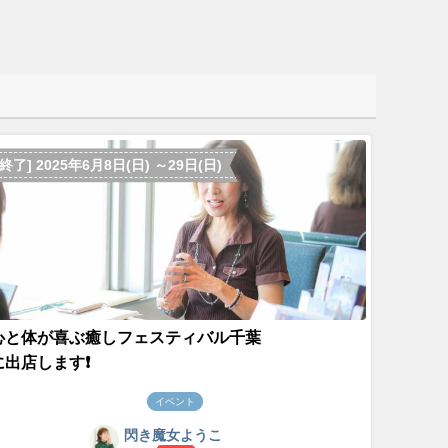
[終了] 2025年6月8日(日) ～29日(日)
心と体が喜ぶ癒しフェスティバル千葉
に出店します❗️
イベント
閃き魔女ようこ