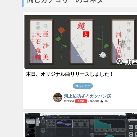
動
本日、オリジナル曲リリースしました！
カルチャー
河上佑彷🎷@カクハン房
2023/9/30
2 年前
- №14548
1574