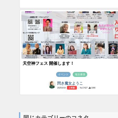
天空神フェス 開催します！
イベント
海浜幕張
閃き魔女ようこ
2025/3/19
1 年前
- №17427
1066
同じカテゴリーのコネタ