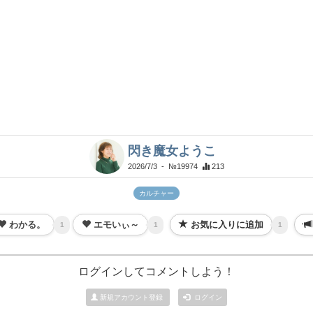
閃き魔女ようこ
2026/7/3
- №19974
213
カルチャー
わかる。
エモいぃ～
お気に入りに追加
1
1
1
ログインしてコメントしよう！
新規アカウント登録
ログイン