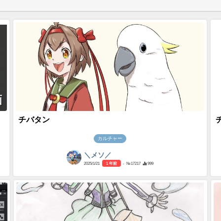
画
チバタン
カルチャー
＼メソ／
2025/1/21
1 年前
- №17217
999