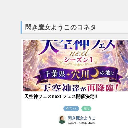
閃き魔女ようこのコネタ
天空神フェスnext フェス開催決定‼️
イベント
稲毛
閃き魔女ようこ
2026/8/4
- №20217
286