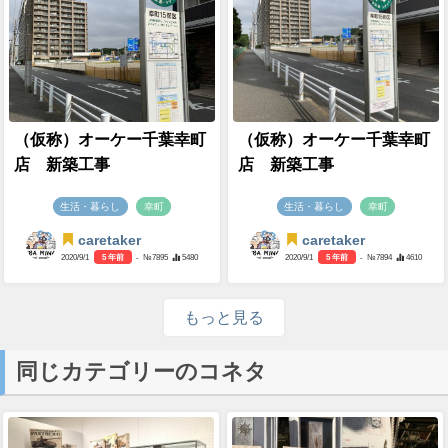
（仮称）オーケー千葉幸町
（仮称）オーケー千葉幸町
店 新築工事
店 新築工事
生活・暮らし
幸町
生活・暮らし
幸町
caretaker
caretaker
2020/9/1
5 年前
- №7895
5480
2020/9/1
5 年前
- №7894
4610
もっと見る
同じカテゴリーのコネタ