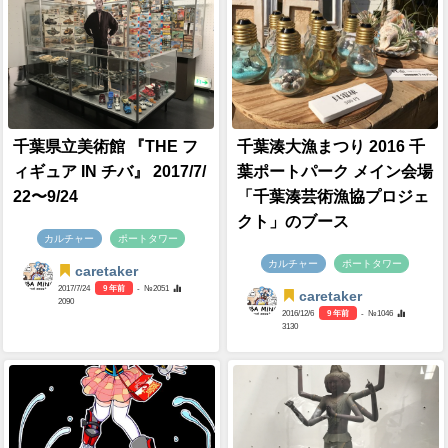
千葉県立美術館 『THE フ
千葉湊大漁まつり 2016 千
ィギュア IN チバ』 2017/7/
葉ポートパーク メイン会場
22〜9/24
「千葉湊芸術漁協プロジェ
クト」のブース
カルチャー
ポートタワー
カルチャー
ポートタワー
caretaker
2017/7/24
9 年前
- №2051
caretaker
2090
2016/12/6
9 年前
- №1046
3130