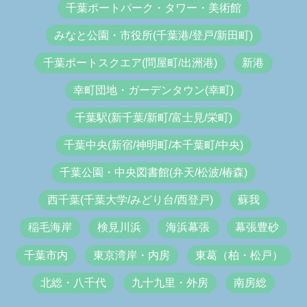
千葉ポートパーク・タワー・美術館
みなと公園・市役所(千葉港/登戸/新田町)
千葉ポートスクエア(問屋町/出洲港)
新港
幸町団地・ガーデンタウン(幸町)
千葉駅(新千葉/新町/富士見/栄町)
千葉中央(新宿/神明町/本千葉町/中央)
千葉公園・中央図書館(弁天/松波/椿森)
西千葉(千葉大学/みどり台/西登戸)
蘇我
稲毛海岸
検見川浜
海浜幕張
幕張豊砂
千葉市内
東京湾岸・内房
東葛（柏・松戸）
北総・八千代
九十九里・外房
南房総