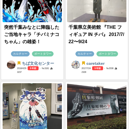
突然千葉みなとに降臨した
千葉県立美術館 『THE フ
ご当地キャラ「チバミナコ
ィギュア IN チバ』 2017/7/
ちゃん」の雄姿！
22〜9/24
カルチャー
ポートタワー
カルチャー
ポートタワー
ちば文化センター
caretaker
2018/4/29
8 年前
- №3181
2017/7/24
9 年前
- №2036
3237
2328