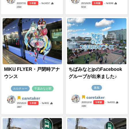
2023/7/31
3 年前
- №14217
2021/6/29
5 年前
- №9248
2304
5016
MIKU FLYER・戸閉時アナ
ちばみなとjpのFacebook
ウンス
グループが出来ました♪
募集
カルチャー
千葉みなと駅
caretaker
caretaker
2020/12/10
5 年前
- №8333
2021/6/16
5 年前
- №9031
4360
3887