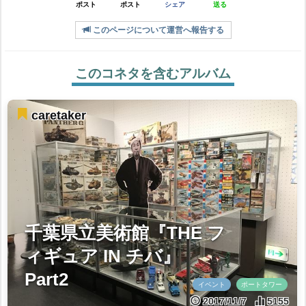
ポスト
ポスト
シェア
送る
このページについて運営へ報告する
このコネタを含むアルバム
caretaker
千葉県立美術館『THE フ
ィギュア IN チバ』
Part2
イベント
ポートタワー
2017/11/7
5155