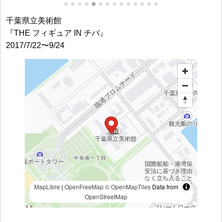
千葉県立美術館
『THE フィギュア IN チバ』
2017/7/22〜9/24
MapLibre
|
OpenFreeMap
© OpenMapTiles
Data from
OpenStreetMap