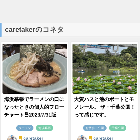
caretakerのコネタ
海浜幕張でラーメンの口に
大賀ハスと池のボートとモ
なったときの個人的フロー
ノレール。 ザ・千葉公園！
チャート🍜2023/7/31版
って感じです。
ラーメン
海浜幕張
お散歩・公園
千葉公園
caretaker
caretaker