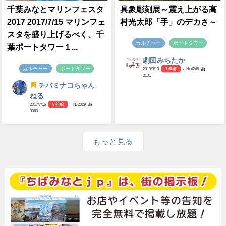
千葉みなとマリンフェスタ
具象彫刻展～震え上がる高
2017 2017/7/15 マリンフェ
村光太郎「手」のデカさ～
スタを盛り上げるべく、千
カルチャー
ポートタワー
葉ポートタワー１...
劇団みちたか
カルチャー
ポートタワー
2019/3/13
7 年前
- №4246
3101
チバミナコちゃん
ねる
2017/7/16
9 年前
- №2029
3060
もっと見る