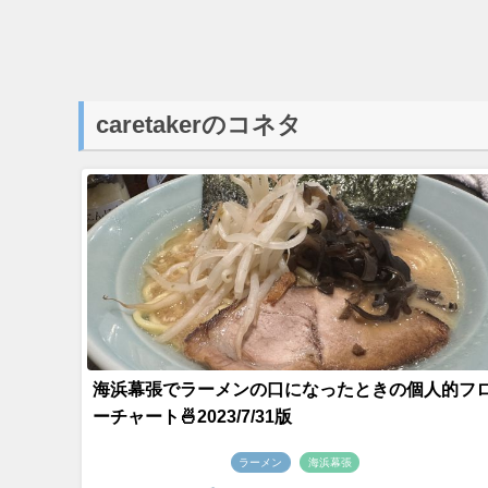
caretakerのコネタ
海浜幕張でラーメンの口になったときの個人的フ
ーチャート🍜2023/7/31版
ラーメン
海浜幕張