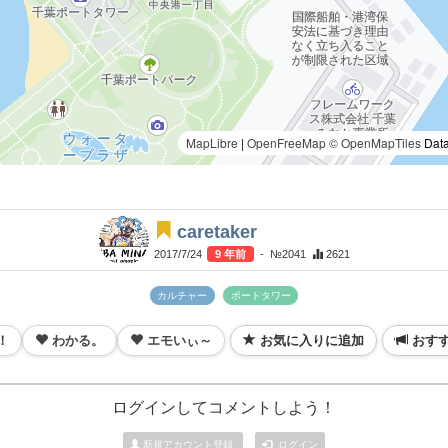
MapLibre
|
OpenFreeMap
© OpenMapTiles
Data
caretaker
2017/7/24
9 年前
- №2041
2621
カルチャー
ポートタワー
！
わかる。
エモいぃ～
お気に入りに追加
おす
ログインしてコメントしよう！
新規アカウント登録
ログイン