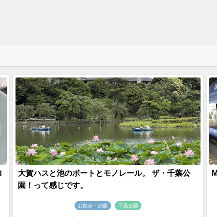
ロ
大賀ハスと池のボートとモノレール。 ザ・千葉公
園！って感じです。
お散歩・公園
千葉公園