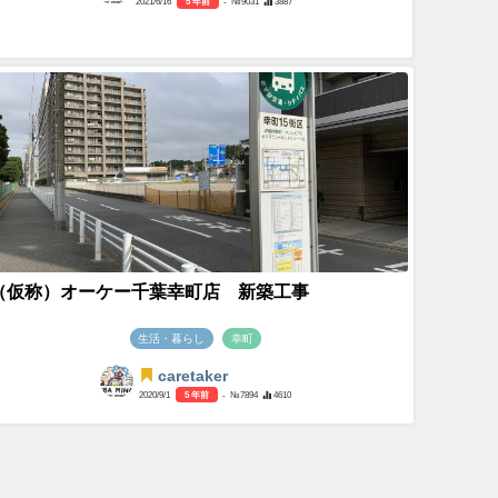
2021/6/16
5 年前
- №9031
3887
（仮称）オーケー千葉幸町店 新築工事
生活・暮らし
幸町
caretaker
2020/9/1
5 年前
- №7894
4610