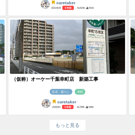
caretaker
2021/6/29
5 年前
- №9248
5016
（仮称）オーケー千葉幸町店 新築工事
生活・暮らし
幸町
caretaker
2020/9/1
5 年前
- №7895
5480
もっと見る