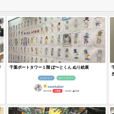
/
千葉ポートタワー１階 ぽ〜とくん ぬり絵展
カルチャー
ポートタワー
caretaker
2017/1/30
9 年前
- №1321
4186