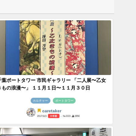
千葉ポートタワー 市民ギャラリー 「二人展〜乙女
きもの浪漫〜」 ‎１１月１日〜１１月３０日
カルチャー
ポートタワー
caretaker
2017/11/3
8 年前
- №2223
3956