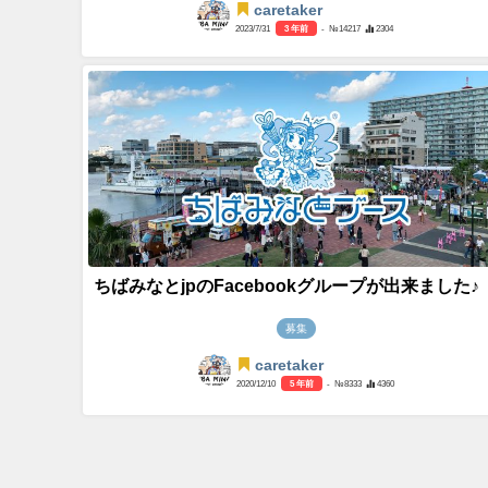
caretaker
2023/7/31
3 年前
- №14217
2304
ちばみなとjpのFacebookグループが出来ました♪
募集
caretaker
2020/12/10
5 年前
- №8333
4360