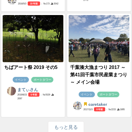
2773
2016/5/3
10 年前
- №173
3542
ちばアート祭 2019 その5
千葉湊大漁まつり 2017 ～
第41回千葉市民産業まつり
イベント
ポートタワー
～ メイン会場
まてぃさん
イベント
ポートタワー
2019/8/23
6 年前
- №5529
2097
caretaker
2017/11/3
8 年前
- №2215
1895
もっと見る