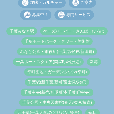
趣味・カルチャー
ご案内
募集中！
専門サービス
千葉みなと駅
ケーズハーバー・さんばしひろば
千葉ポートパーク・タワー・美術館
みなと公園・市役所(千葉港/登戸/新田町)
千葉ポートスクエア(問屋町/出洲港)
新港
幸町団地・ガーデンタウン(幸町)
千葉駅(新千葉/新町/富士見/栄町)
千葉中央(新宿/神明町/本千葉町/中央)
千葉公園・中央図書館(弁天/松波/椿森)
西千葉(千葉大学/みどり台/西登戸)
蘇我