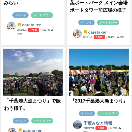
みらい
葉ポートパーク メイン会場
ポートタワー前広場の様子
イベント
ポートタワー
イベント
ポートタワー
caretaker
2018/8/21
7 年前
- №3745
caretaker
3023
2016/11/3
9 年前
- №1031
2227
「千葉湊大漁まつり」で賑
『2017千葉湊大漁まつり』
わう様子。
イベント
ポートタワー
イベント
ポートタワー
千葉みなと情報
2017/10/31
8 年前
- №2288
caretaker