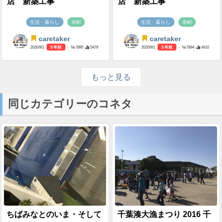
店 新築工事
店 新築工事
生活・暮らし
幸町
生活・暮らし
幸町
caretaker
caretaker
2020/9/1
5 年前
- №7895
5479
2020/9/1
5 年前
- №7894
4610
もっと見る
同じカテゴリーのコネタ
ちばみなとのいま・そして
千葉湊大漁まつり 2016 千