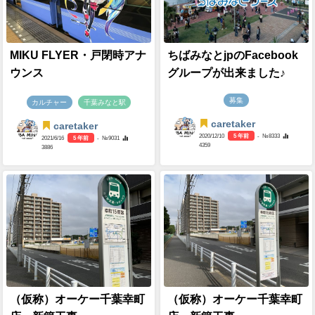
MIKU FLYER・戸閉時アナ
ちばみなとjpのFacebook
ウンス
グループが出来ました♪
募集
カルチャー
千葉みなと駅
caretaker
caretaker
2020/12/10
5 年前
- №8333
2021/6/16
5 年前
- №9031
4359
3886
（仮称）オーケー千葉幸町
（仮称）オーケー千葉幸町