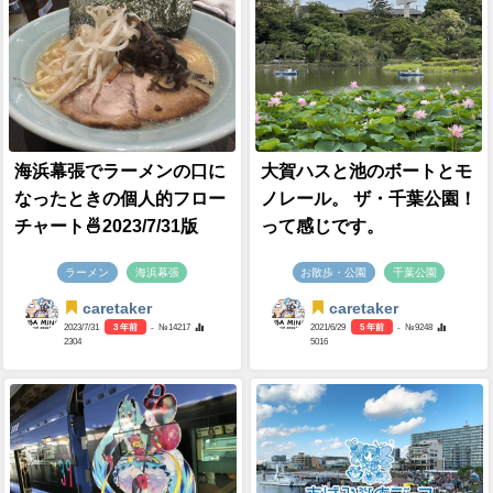
海浜幕張でラーメンの口に
大賀ハスと池のボートとモ
なったときの個人的フロー
ノレール。 ザ・千葉公園！
チャート🍜2023/7/31版
って感じです。
ラーメン
海浜幕張
お散歩・公園
千葉公園
caretaker
caretaker
2023/7/31
3 年前
- №14217
2021/6/29
5 年前
- №9248
2304
5016