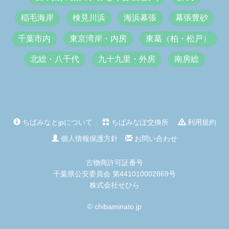
稲毛海岸
検見川浜
海浜幕張
幕張豊砂
千葉市内
東京湾岸・内房
東葛（柏・松戸）
北総・八千代
九十九里・外房
南房総
ちばみなとjpについて
ちばみなぽ交換所
利用規約
個人情報保護方針
お問い合わせ
古物商許可証番号
千葉県公安委員会 第441010002869号
株式会社せひら
© chibaminato.jp