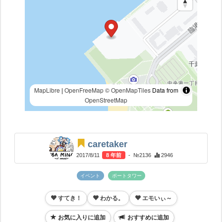
MapLibre
|
OpenFreeMap
© OpenMapTiles
Data from
OpenStreetMap
caretaker
2017/8/11
8 年前
- №2136
2946
イベント
ポートタワー
すてき！
わかる。
エモいぃ～
お気に入りに追加
おすすめに追加