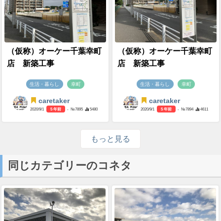
（仮称）オーケー千葉幸町
（仮称）オーケー千葉幸町
店 新築工事
店 新築工事
生活・暮らし
幸町
生活・暮らし
幸町
caretaker
caretaker
2020/9/1
5 年前
- №7895
5480
2020/9/1
5 年前
- №7894
4611
もっと見る
同じカテゴリーのコネタ