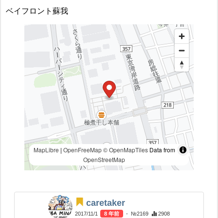
ベイフロント蘇我
MapLibre
|
OpenFreeMap
© OpenMapTiles
Data from
OpenStreetMap
caretaker
2017/11/1
8 年前
- №2169
2908