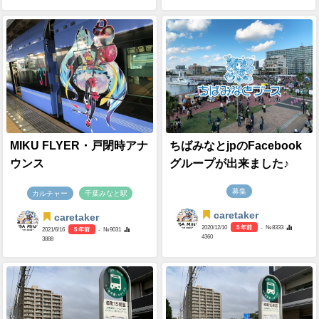
MIKU FLYER・戸閉時アナ
ちばみなとjpのFacebook
ウンス
グループが出来ました♪
募集
カルチャー
千葉みなと駅
caretaker
caretaker
2020/12/10
5 年前
- №8333
2021/6/16
5 年前
- №9031
4360
3888