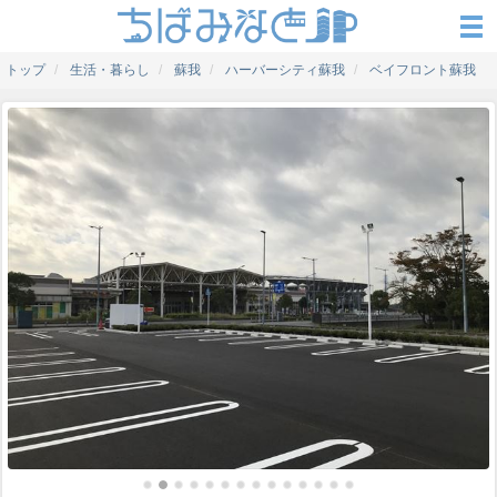
トップ
生活・暮らし
蘇我
ハーバーシティ蘇我
ベイフロント蘇我