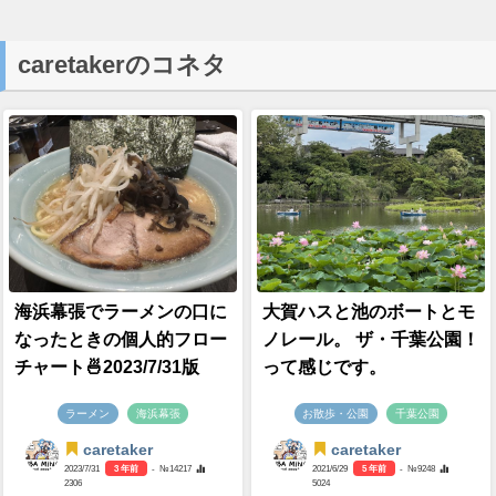
caretakerのコネタ
海浜幕張でラーメンの口に
大賀ハスと池のボートとモ
なったときの個人的フロー
ノレール。 ザ・千葉公園！
チャート🍜2023/7/31版
って感じです。
ラーメン
海浜幕張
お散歩・公園
千葉公園
caretaker
caretaker
2023/7/31
3 年前
- №14217
2021/6/29
5 年前
- №9248
2306
5024