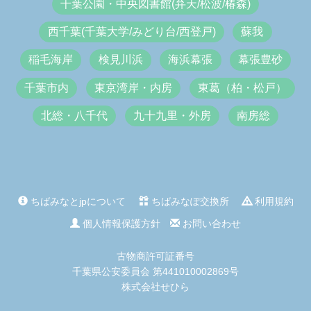
千葉公園・中央図書館(弁天/松波/椿森)
西千葉(千葉大学/みどり台/西登戸)
蘇我
稲毛海岸
検見川浜
海浜幕張
幕張豊砂
千葉市内
東京湾岸・内房
東葛（柏・松戸）
北総・八千代
九十九里・外房
南房総
ちばみなとjpについて
ちばみなぽ交換所
利用規約
個人情報保護方針
お問い合わせ
古物商許可証番号
千葉県公安委員会 第441010002869号
株式会社せひら