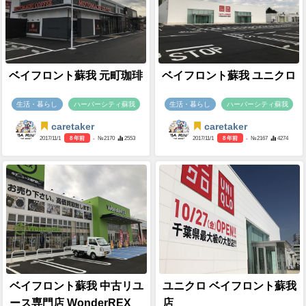
ベイフロント蘇我 元町珈琲
ベイフロント蘇我 ユニクロ
生活・暮らし
ハーバーシティ蘇我
生活・暮らし
ハーバーシティ蘇我
caretaker
caretaker
2017/11/1
8 年前
- №2170
2553
2017/11/1
8 年前
- №2167
4274
ベイフロント蘇我 中古リユ
ユニクロ ベイフロント蘇我
ース専門店 WonderREX
店