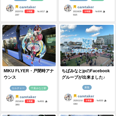
caretaker
caretaker
2023/7/31
3 年前
- №14217
2021/6/29
5 年前
- №9248
2307
5025
MIKU FLYER・戸閉時アナ
ちばみなとjpのFacebook
ウンス
グループが出来ました♪
募集
カルチャー
千葉みなと駅
caretaker
caretaker
2020/12/10
5 年前
- №8333
2021/6/16
5 年前
- №9031
4364
3893