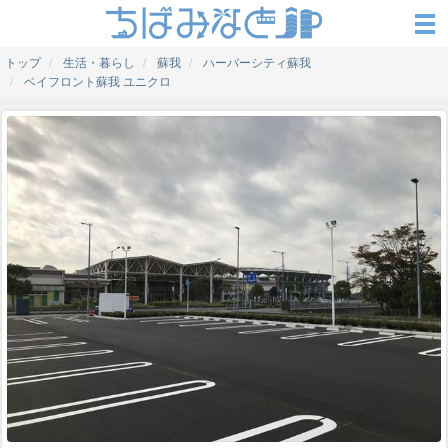
トップ
生活・暮らし
蘇我
ハーバーシティ蘇我
ベイフロント蘇我 ユニクロ