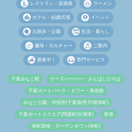
レストラン・居酒屋
ラーメン
ホテル・結婚式場
イベント
お散歩・公園
生活・暮らし
趣味・カルチャー
ご案内
募集中！
専門サービス
千葉みなと駅
ケーズハーバー・さんばしひろば
千葉ポートパーク・タワー・美術館
みなと公園・市役所(千葉港/登戸/新田町)
千葉ポートスクエア(問屋町/出洲港)
新港
幸町団地・ガーデンタウン(幸町)