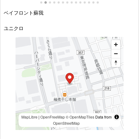
ベイフロント蘇我
ユニクロ
MapLibre
|
OpenFreeMap
© OpenMapTiles
Data from
OpenStreetMap