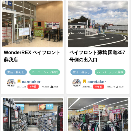
WonderREX ベイフロント
ベイフロント蘇我 国道357
蘇我店
号側の出入口
生活・暮らし
ハーバーシティ蘇我
生活・暮らし
ハーバーシティ蘇我
caretaker
caretaker
2017/11/1
8 年前
- №2186
2511
2017/11/1
8 年前
- №2174
2215