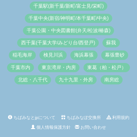
千葉駅(新千葉/新町/富士見/栄町)
千葉中央(新宿/神明町/本千葉町/中央)
千葉公園・中央図書館(弁天/松波/椿森)
西千葉(千葉大学/みどり台/西登戸)
蘇我
稲毛海岸
検見川浜
海浜幕張
幕張豊砂
千葉市内
東京湾岸・内房
東葛（柏・松戸）
北総・八千代
九十九里・外房
南房総
ちばみなとjpについて
ちばみなぽ交換所
利用規約
個人情報保護方針
お問い合わせ