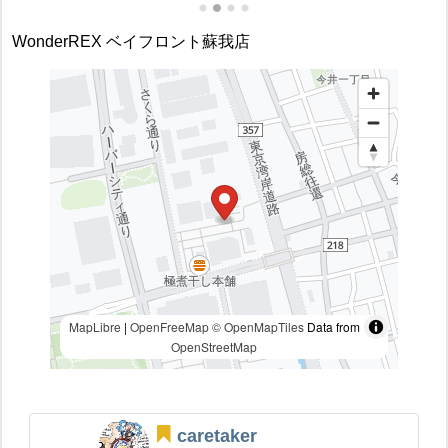
WonderREX ベイフロント蘇我店
MapLibre
|
OpenFreeMap
© OpenMapTiles
Data from
OpenStreetMap
caretaker