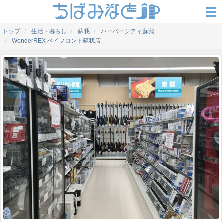
トップ
生活・暮らし
蘇我
ハーバーシティ蘇我
WonderREX ベイフロント蘇我店