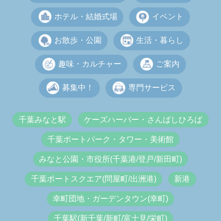
ホテル・結婚式場
イベント
お散歩・公園
生活・暮らし
趣味・カルチャー
ご案内
募集中！
専門サービス
千葉みなと駅
ケーズハーバー・さんばしひろば
千葉ポートパーク・タワー・美術館
みなと公園・市役所(千葉港/登戸/新田町)
千葉ポートスクエア(問屋町/出洲港)
新港
幸町団地・ガーデンタウン(幸町)
千葉駅(新千葉/新町/富士見/栄町)