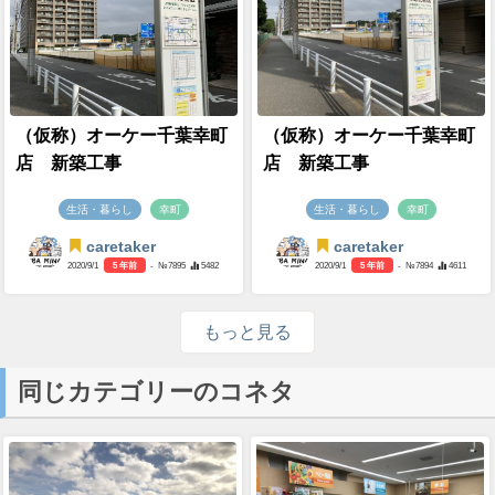
（仮称）オーケー千葉幸町
（仮称）オーケー千葉幸町
店 新築工事
店 新築工事
生活・暮らし
幸町
生活・暮らし
幸町
caretaker
caretaker
2020/9/1
5 年前
- №7895
5482
2020/9/1
5 年前
- №7894
4611
もっと見る
同じカテゴリーのコネタ