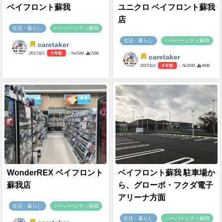
ベイフロント蘇我
ユニクロ ベイフロント蘇我
店
生活・暮らし
ハーバーシティ蘇我
生活・暮らし
ハーバーシティ蘇我
caretaker
2017/11/1
8 年前
- №2194
2188
caretaker
2017/11/1
8 年前
- №2193
4836
WonderREX ベイフロント
ベイフロント蘇我 駐車場か
蘇我店
ら、グローボ・フクダ電子
アリーナ方面
生活・暮らし
ハーバーシティ蘇我
生活・暮らし
ハーバーシティ蘇我