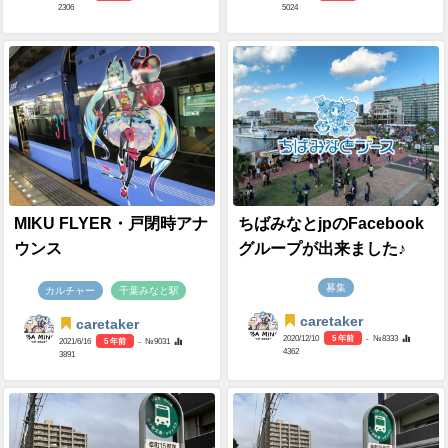
2306
5024
MIKU FLYER・戸閉時アナ
ちばみなとjpのFacebook
ウンス
グループが出来ました♪
募集
カルチャー
千葉みなと駅
caretaker
caretaker
2020/12/10
5 年前
- №8333
2021/6/16
5 年前
- №9031
4362
3891