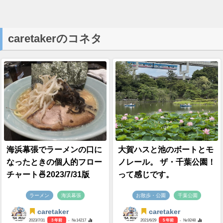
caretakerのコネタ
海浜幕張でラーメンの口に
大賀ハスと池のボートとモ
なったときの個人的フロー
ノレール。 ザ・千葉公園！
チャート🍜2023/7/31版
って感じです。
ラーメン
海浜幕張
お散歩・公園
千葉公園
caretaker
caretaker
2023/7/31
3 年前
- №14217
2021/6/29
5 年前
- №9248