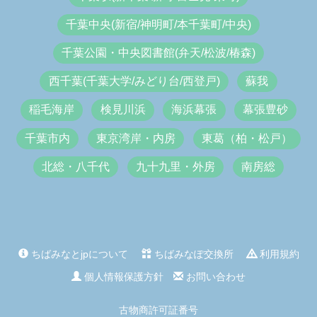
千葉中央(新宿/神明町/本千葉町/中央)
千葉公園・中央図書館(弁天/松波/椿森)
西千葉(千葉大学/みどり台/西登戸)
蘇我
稲毛海岸
検見川浜
海浜幕張
幕張豊砂
千葉市内
東京湾岸・内房
東葛（柏・松戸）
北総・八千代
九十九里・外房
南房総
ちばみなとjpについて
ちばみなぽ交換所
利用規約
個人情報保護方針
お問い合わせ
古物商許可証番号