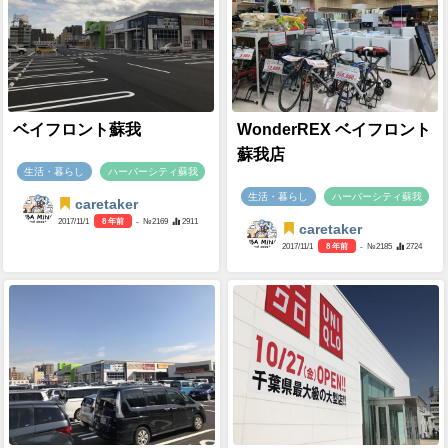
ベイフロント蘇我
WonderREX ベイフロント
蘇我店
生活・暮らし
ハーバーシティ蘇我
生活・暮らし
ハーバーシティ蘇我
caretaker
2017/11/1
8 年前
- №2169
2911
caretaker
2017/11/1
8 年前
- №2185
2724