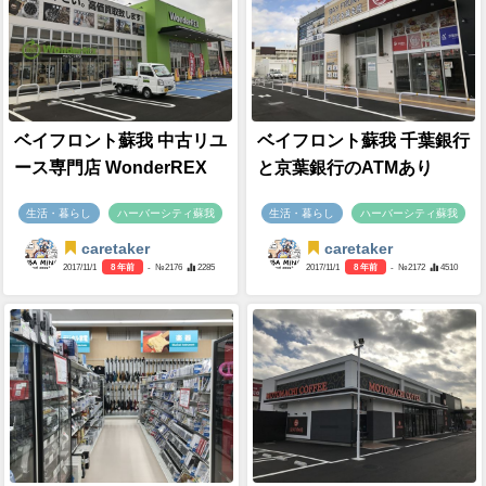
ベイフロント蘇我 中古リユ
ベイフロント蘇我 千葉銀行
ース専門店 WonderREX
と京葉銀行のATMあり
生活・暮らし
ハーバーシティ蘇我
生活・暮らし
ハーバーシティ蘇我
caretaker
caretaker
2017/11/1
8 年前
- №2176
2285
2017/11/1
8 年前
- №2172
4510