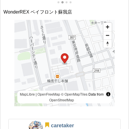
WonderREX ベイフロント蘇我店
MapLibre
|
OpenFreeMap
© OpenMapTiles
Data from
OpenStreetMap
caretaker