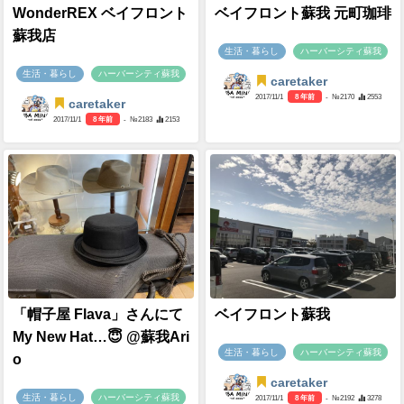
WonderREX ベイフロント
ベイフロント蘇我 元町珈琲
蘇我店
生活・暮らし
ハーバーシティ蘇我
生活・暮らし
ハーバーシティ蘇我
caretaker
2017/11/1
8 年前
- №2170
2553
caretaker
2017/11/1
8 年前
- №2183
2153
「帽子屋 Flava」さんにて
ベイフロント蘇我
My New Hat…😇 @蘇我Ari
生活・暮らし
ハーバーシティ蘇我
o
caretaker
生活・暮らし
ハーバーシティ蘇我
2017/11/1
8 年前
- №2192
3278