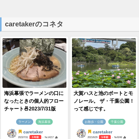
caretakerのコネタ
海浜幕張でラーメンの口に
大賀ハスと池のボートとモ
なったときの個人的フロー
ノレール。 ザ・千葉公園！
チャート🍜2023/7/31版
って感じです。
ラーメン
海浜幕張
お散歩・公園
千葉公園
caretaker
caretaker
2023/7/31
3 年前
- №14217
2021/6/29
5 年前
- №9248