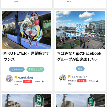
2306
5024
MIKU FLYER・戸閉時アナ
ちばみなとjpのFacebook
ウンス
グループが出来ました♪
募集
カルチャー
千葉みなと駅
caretaker
caretaker
2020/12/10
5 年前
- №8333
2021/6/16
5 年前
- №9031
4362
3891