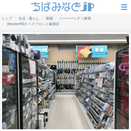
トップ
生活・暮らし
蘇我
ハーバーシティ蘇我
WonderREX ベイフロント蘇我店