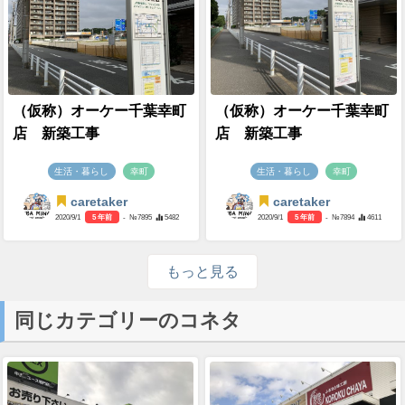
（仮称）オーケー千葉幸町
（仮称）オーケー千葉幸町
店 新築工事
店 新築工事
生活・暮らし
幸町
生活・暮らし
幸町
caretaker
caretaker
2020/9/1
5 年前
- №7895
5482
2020/9/1
5 年前
- №7894
4611
もっと見る
同じカテゴリーのコネタ