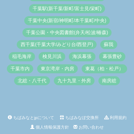
千葉駅(新千葉/新町/富士見/栄町)
千葉中央(新宿/神明町/本千葉町/中央)
千葉公園・中央図書館(弁天/松波/椿森)
西千葉(千葉大学/みどり台/西登戸)
蘇我
稲毛海岸
検見川浜
海浜幕張
幕張豊砂
千葉市内
東京湾岸・内房
東葛（柏・松戸）
北総・八千代
九十九里・外房
南房総
ちばみなとjpについて
ちばみなぽ交換所
利用規約
個人情報保護方針
お問い合わせ