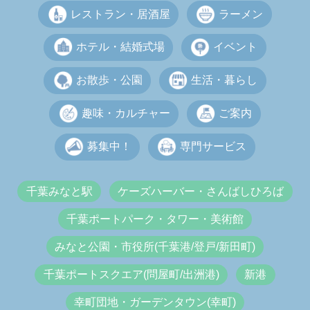
レストラン・居酒屋
ラーメン
ホテル・結婚式場
イベント
お散歩・公園
生活・暮らし
趣味・カルチャー
ご案内
募集中！
専門サービス
千葉みなと駅
ケーズハーバー・さんばしひろば
千葉ポートパーク・タワー・美術館
みなと公園・市役所(千葉港/登戸/新田町)
千葉ポートスクエア(問屋町/出洲港)
新港
幸町団地・ガーデンタウン(幸町)