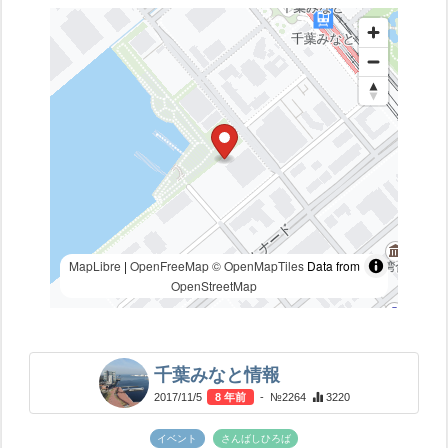
MapLibre
|
OpenFreeMap
© OpenMapTiles
Data from
OpenStreetMap
千葉みなと情報
2017/11/5
8 年前
- №2264
3220
イベント
さんばしひろば