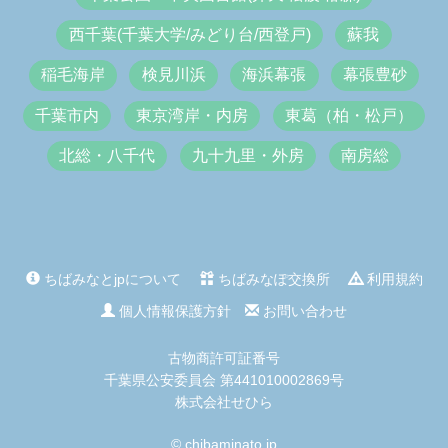
西千葉(千葉大学/みどり台/西登戸)
蘇我
稲毛海岸
検見川浜
海浜幕張
幕張豊砂
千葉市内
東京湾岸・内房
東葛（柏・松戸）
北総・八千代
九十九里・外房
南房総
ちばみなとjpについて
ちばみなぽ交換所
利用規約
個人情報保護方針
お問い合わせ
古物商許可証番号
千葉県公安委員会 第441010002869号
株式会社せひら
© chibaminato.jp