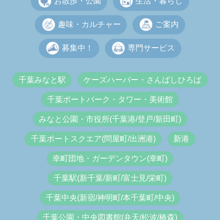
お散歩・公園
生活・暮らし
趣味・カルチャー
ご案内
募集中！
専門サービス
千葉みなと駅
ケーズハーバー・さんばしひろば
千葉ポートパーク・タワー・美術館
みなと公園・市役所(千葉港/登戸/新田町)
千葉ポートスクエア(問屋町/出洲港)
新港
幸町団地・ガーデンタウン(幸町)
千葉駅(新千葉/新町/富士見/栄町)
千葉中央(新宿/神明町/本千葉町/中央)
千葉公園・中央図書館(弁天/松波/椿森)