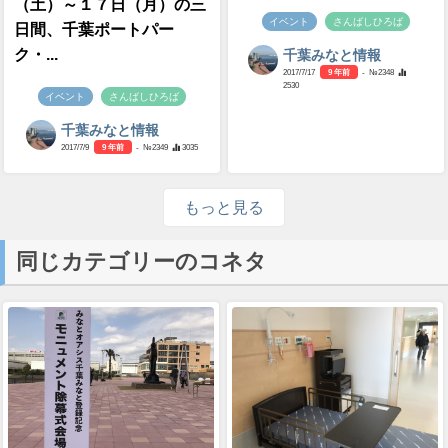
（土）～１７日（月）の三
イベント
さんばしひろば
日間、千葉ポートパー
ク・...
千葉みなと情報
2017/7/17
9 年前
- №2348
2530
イベント
さんばしひろば
千葉みなと情報
2017/7/9
9 年前
- №2349
3035
もっと見る
同じカテゴリーのコネタ