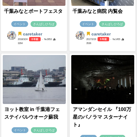
千葉みなとポートフェスタ
千葉みなと病院 内覧会
イベント
さんばしひろば
イベント
さんばしひろば
caretaker
caretaker
2018/3/24
8 年前
- №2853
2017/3/19
9 年前
- №1455
3264
3536
ヨット教室 in 千葉港フェ
アマンダンセイル 『100万
ステイバルウオーク蘇我
星のパノラマ スターナイ
ト』
イベント
さんばしひろば