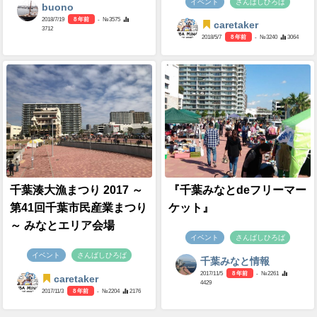
イベント
さんばしひろば
buono
2018/7/19
8 年前
- №3575
caretaker
3712
2018/5/7
8 年前
- №3240
3064
千葉湊大漁まつり 2017 ～
『千葉みなとdeフリーマー
第41回千葉市民産業まつり
ケット』
～ みなとエリア会場
イベント
さんばしひろば
イベント
さんばしひろば
千葉みなと情報
2017/11/5
8 年前
- №2261
caretaker
4429
2017/11/3
8 年前
- №2204
2176