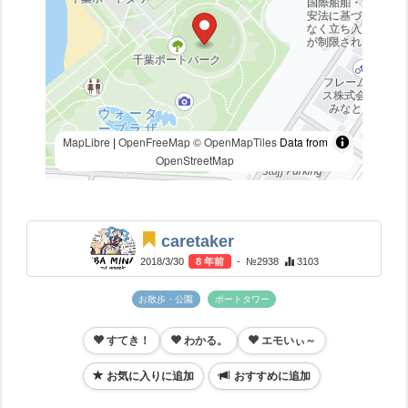
MapLibre
|
OpenFreeMap
© OpenMapTiles
Data from
OpenStreetMap
caretaker
2018/3/30
8 年前
- №2938
3103
お散歩・公園
ポートタワー
すてき！
わかる。
エモいぃ～
お気に入りに追加
おすすめに追加