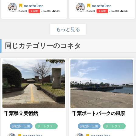
caretaker
caretaker
2020/9/1
5 年前
- №7895
5479
2020/9/1
5 年前
- №7894
4610
もっと見る
同じカテゴリーのコネタ
千葉県立美術館
千葉ポートパークの風景
お散歩・公園
ポートタワー
お散歩・公園
ポートタワー