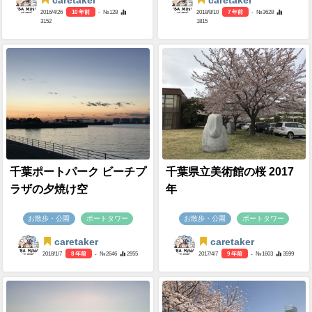
caretaker
caretaker
2016/4/26
10 年前
- №128
2018/8/10
7 年前
- №3628
3152
1815
千葉ポートパーク ビーチプ
千葉県立美術館の桜 2017
ラザの夕焼け空
年
お散歩・公園
ポートタワー
お散歩・公園
ポートタワー
caretaker
caretaker
2018/1/7
8 年前
- №2646
2955
2017/4/7
9 年前
- №1603
3599