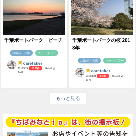
千葉ポートパーク ビーチ
千葉ポートパークの桜 201
8年
お散歩・公園
ポートタワー
お散歩・公園
ポートタワー
caretaker
2016/5/15
10 年前
- №448
caretaker
2443
2018/3/30
8 年前
- №2934
1970
もっと見る