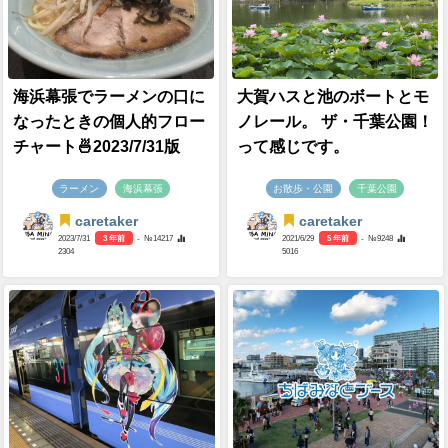
海浜幕張でラーメンの口に
大賀ハスと池のボートとモ
なったときの個人的フロー
ノレール。 ザ・千葉公園！
チャート🍜2023/7/31版
って感じです。
ラーメン
海浜幕張
お散歩・公園
千葉公園
caretaker
caretaker
2023/7/31
3 年前
- №14217
2021/6/29
5 年前
- №9248
2304
5016