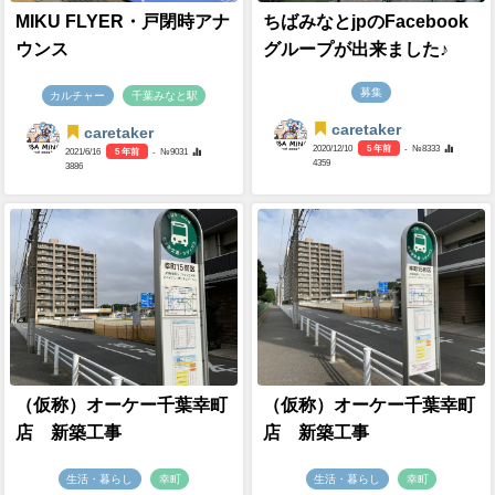
MIKU FLYER・戸閉時アナ
ちばみなとjpのFacebook
ウンス
グループが出来ました♪
募集
カルチャー
千葉みなと駅
caretaker
caretaker
2020/12/10
5 年前
- №8333
2021/6/16
5 年前
- №9031
4359
3886
（仮称）オーケー千葉幸町
（仮称）オーケー千葉幸町
店 新築工事
店 新築工事
生活・暮らし
幸町
生活・暮らし
幸町