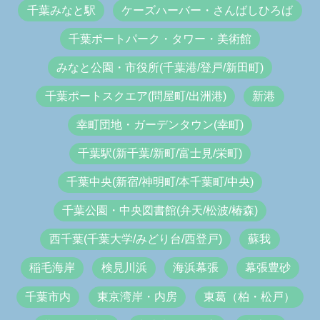
千葉みなと駅
ケーズハーバー・さんばしひろば
千葉ポートパーク・タワー・美術館
みなと公園・市役所(千葉港/登戸/新田町)
千葉ポートスクエア(問屋町/出洲港)
新港
幸町団地・ガーデンタウン(幸町)
千葉駅(新千葉/新町/富士見/栄町)
千葉中央(新宿/神明町/本千葉町/中央)
千葉公園・中央図書館(弁天/松波/椿森)
西千葉(千葉大学/みどり台/西登戸)
蘇我
稲毛海岸
検見川浜
海浜幕張
幕張豊砂
千葉市内
東京湾岸・内房
東葛（柏・松戸）