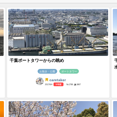
千葉ポートタワーからの眺め
お散歩・公園
ポートタワー
caretaker
2017/6/4
9 年前
- №1788
3867