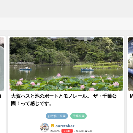
ロ
大賀ハスと池のボートとモノレール。 ザ・千葉公
園！って感じです。
お散歩・公園
千葉公園
caretaker
2021/6/29
5 年前
- №9248
5010