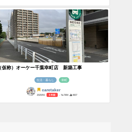
（仮称）オーケー千葉幸町店 新築工事
生活・暮らし
幸町
caretaker
2020/9/1
5 年前
- №7894
4607