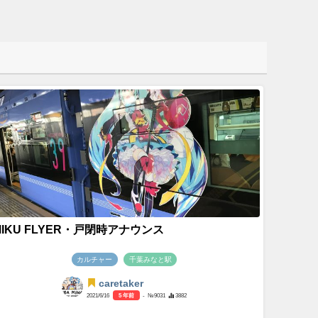
MIKU FLYER・戸閉時アナウンス
カルチャー
千葉みなと駅
caretaker
2021/6/16
5 年前
- №9031
3882