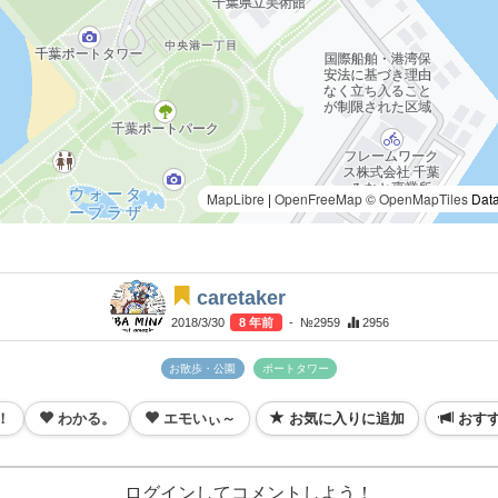
MapLibre
|
OpenFreeMap
© OpenMapTiles
Data
caretaker
2018/3/30
8 年前
- №2959
2956
お散歩・公園
ポートタワー
！
わかる。
エモいぃ～
お気に入りに追加
おす
ログインしてコメントしよう！