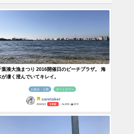
千葉湊大漁まつり 2016開催日のビーチプラザ。 海
水が凄く澄んでいてキレイ。
お散歩・公園
ポートタワー
caretaker
2016/11/3
9 年前
- №1053
2273