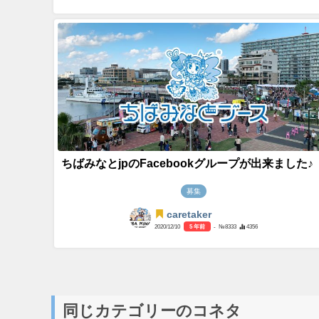
ちばみなとjpのFacebookグループが出来ました♪
募集
caretaker
2020/12/10
5 年前
- №8333
4356
同じカテゴリーのコネタ