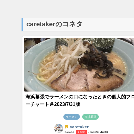
caretakerのコネタ
海浜幕張でラーメンの口になったときの個人的フ
ーチャート🍜2023/7/31版
ラーメン
海浜幕張
caretaker
2023/7/31
3 年前
- №14217
2301