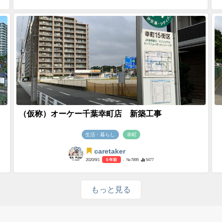
（仮称）オーケー千葉幸町店 新築工事
生活・暮らし
幸町
caretaker
2020/9/1
5 年前
- №7895
5477
もっと見る