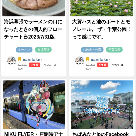
海浜幕張でラーメンの口に
大賀ハスと池のボートとモ
なったときの個人的フロー
ノレール。 ザ・千葉公園！
チャート🍜2023/7/31版
って感じです。
ラーメン
海浜幕張
お散歩・公園
千葉公園
caretaker
caretaker
2023/7/31
3 年前
- №14217
2021/6/29
5 年前
- №9248
2306
5024
MIKU FLYER・戸閉時アナ
ちばみなとjpのFacebook