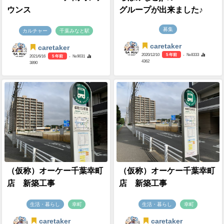
ウンス
グループが出来ました♪
募集
カルチャー
千葉みなと駅
caretaker
caretaker
2020/12/10
5 年前
- №8333
2021/6/16
5 年前
- №9031
4362
3890
（仮称）オーケー千葉幸町
（仮称）オーケー千葉幸町
店 新築工事
店 新築工事
生活・暮らし
幸町
生活・暮らし
幸町
caretaker
caretaker