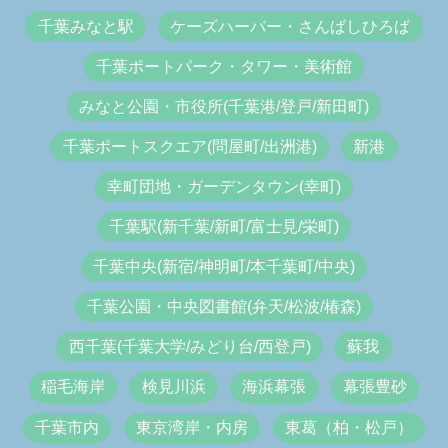
千葉みなと駅
ケーズハーバー・さんばしひろば
千葉ポートパーク・タワー・美術館
みなと公園・市役所(千葉港/登戸/新田町)
千葉ポートスクエア(問屋町/出洲港)
新港
幸町団地・ガーデンタウン(幸町)
千葉駅(新千葉/新町/富士見/栄町)
千葉中央(新宿/神明町/本千葉町/中央)
千葉公園・中央図書館(弁天/松波/椿森)
西千葉(千葉大学/みどり台/西登戸)
蘇我
稲毛海岸
検見川浜
海浜幕張
幕張豊砂
千葉市内
東京湾岸・内房
東葛（柏・松戸）