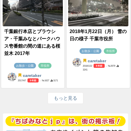
千葉銀行本店とブラウシ
2018年1月22日（月） 雪の
ア・千葉みなとパークハウ
日の様子 千葉市役所
ス壱番館の間の道にある桜
お散歩・公園
市役所
並木 2017年
caretaker
お散歩・公園
市役所
2018/1/22
8 年前
- №2679
3241
caretaker
2017/4/7
9 年前
- №1627
3171
もっと見る