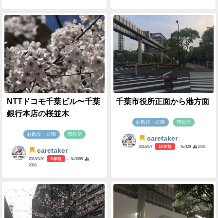
NTTドコモ千葉ビル〜千葉
千葉市役所正面から港方面
銀行本店の桜並木
お散歩・公園
市役所
お散歩・公園
市役所
caretaker
2016/5/7
10 年前
- №329
2426
caretaker
2018/3/30
8 年前
- №3085
2053