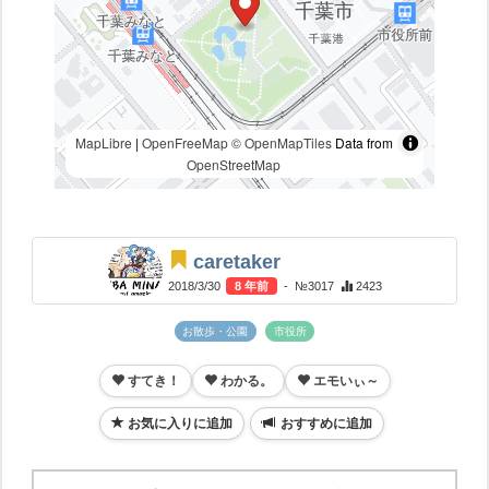
MapLibre
|
OpenFreeMap
© OpenMapTiles
Data from
OpenStreetMap
caretaker
2018/3/30
8 年前
- №3017
2423
お散歩・公園
市役所
すてき！
わかる。
エモいぃ～
お気に入りに追加
おすすめに追加