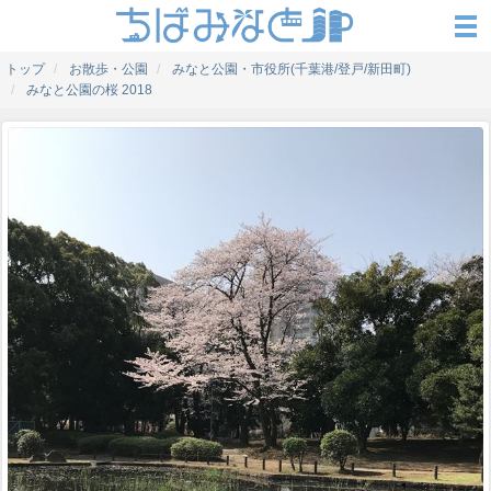
トップ
お散歩・公園
みなと公園・市役所(千葉港/登戸/新田町)
みなと公園の桜 2018