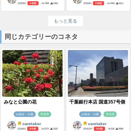
2020/9/1
5 年前
- №7895
5482
2020/9/1
5 年前
- №7894
4611
もっと見る
同じカテゴリーのコネタ
みなと公園の花
千葉銀行本店 国道357号側
お散歩・公園
市役所
お散歩・公園
市役所
caretaker
caretaker
2018/6/2
8 年前
- №3375
1920
2016/10/7
9 年前
- №528
4998