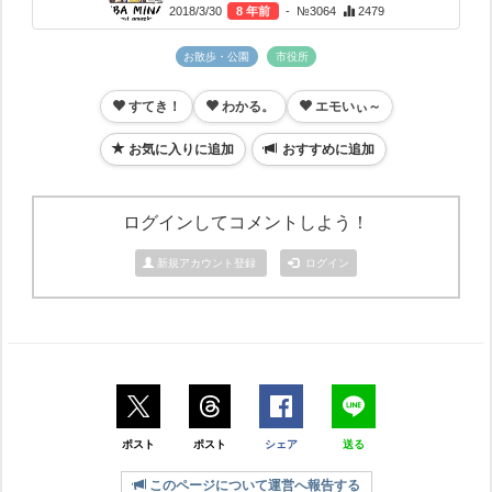
2018/3/30
8 年前
- №3064
2479
お散歩・公園
市役所
すてき！
わかる。
エモいぃ～
お気に入りに追加
おすすめに追加
ログインしてコメントしよう！
新規アカウント登録
ログイン
ポスト
ポスト
シェア
送る
このページについて運営へ報告する