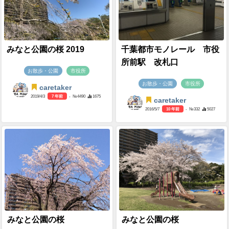
みなと公園の桜 2019
千葉都市モノレール 市役
所前駅 改札口
お散歩・公園
市役所
お散歩・公園
市役所
caretaker
2019/4/3
7 年前
- №4490
1675
caretaker
2016/5/7
10 年前
- №332
5027
みなと公園の桜
みなと公園の桜