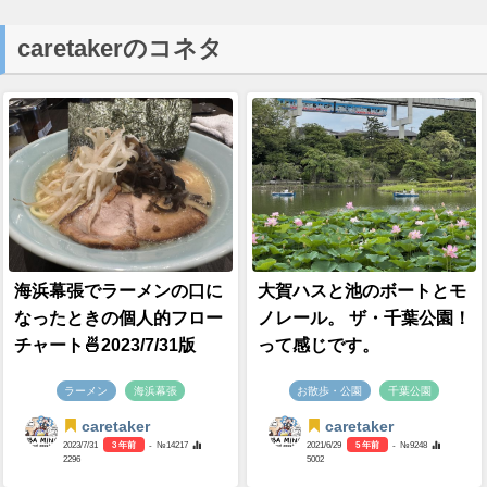
caretakerのコネタ
海浜幕張でラーメンの口に
大賀ハスと池のボートとモ
なったときの個人的フロー
ノレール。 ザ・千葉公園！
チャート🍜2023/7/31版
って感じです。
ラーメン
海浜幕張
お散歩・公園
千葉公園
caretaker
caretaker
2023/7/31
3 年前
- №14217
2021/6/29
5 年前
- №9248
2296
5002