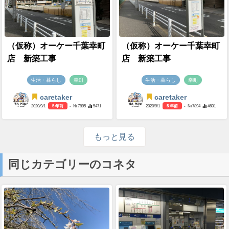
（仮称）オーケー千葉幸町
（仮称）オーケー千葉幸町
店 新築工事
店 新築工事
生活・暮らし
幸町
生活・暮らし
幸町
caretaker
caretaker
2020/9/1
5 年前
- №7895
5471
2020/9/1
5 年前
- №7894
4601
もっと見る
同じカテゴリーのコネタ