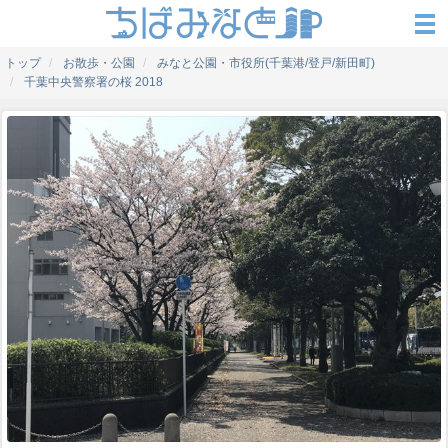
トップ
お散歩・公園
みなと公園・市役所(千葉港/登戸/新田町)
千葉中央警察署の桜 2018