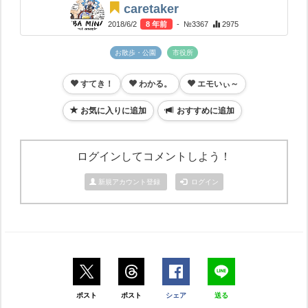
caretaker
2018/6/2
8 年前
- №3367
2975
お散歩・公園
市役所
すてき！
わかる。
エモいぃ～
お気に入りに追加
おすすめに追加
ログインしてコメントしよう！
新規アカウント登録
ログイン
ポスト
ポスト
シェア
送る