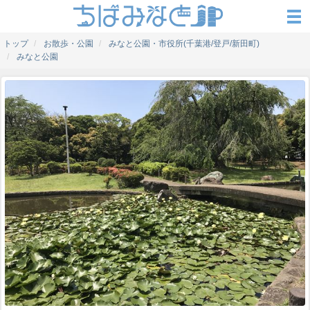
トップ
お散歩・公園
みなと公園・市役所(千葉港/登戸/新田町)
みなと公園