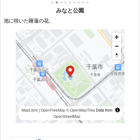
みなと公園
池に咲いた睡蓮の花。
MapLibre
|
OpenFreeMap
© OpenMapTiles
Data from
OpenStreetMap