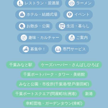
レストラン・居酒屋
ラーメン
ホテル・結婚式場
イベント
お散歩・公園
生活・暮らし
趣味・カルチャー
ご案内
募集中！
専門サービス
千葉みなと駅
ケーズハーバー・さんばしひろば
千葉ポートパーク・タワー・美術館
みなと公園・市役所(千葉港/登戸/新田町)
千葉ポートスクエア(問屋町/出洲港)
新港
幸町団地・ガーデンタウン(幸町)