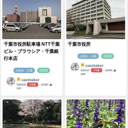
千葉市役所駐車場 NTT千葉
千葉市役所
ビル・ブラウシア・千葉銀
お散歩・公園
市役所
行本店
caretaker
お散歩・公園
市役所
2020/1/27
6 年前
- №6950
1908
caretaker
2018/3/30
8 年前
- №2987
2621