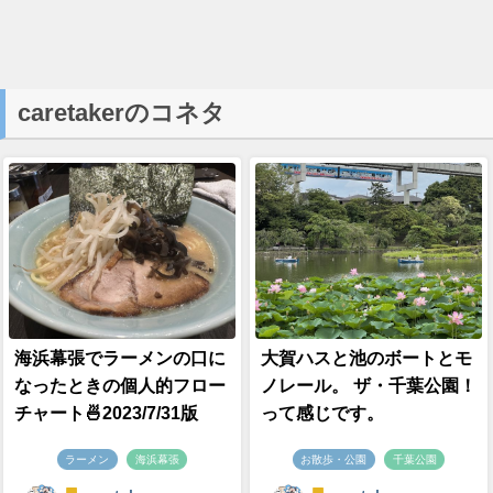
caretakerのコネタ
海浜幕張でラーメンの口に
大賀ハスと池のボートとモ
なったときの個人的フロー
ノレール。 ザ・千葉公園！
チャート🍜2023/7/31版
って感じです。
ラーメン
海浜幕張
お散歩・公園
千葉公園