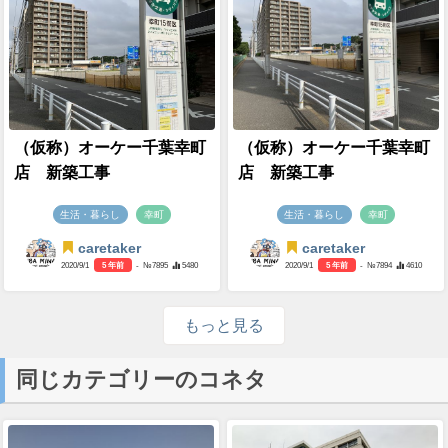
（仮称）オーケー千葉幸町
（仮称）オーケー千葉幸町
店 新築工事
店 新築工事
生活・暮らし
幸町
生活・暮らし
幸町
caretaker
caretaker
2020/9/1
5 年前
- №7895
5480
2020/9/1
5 年前
- №7894
4610
もっと見る
同じカテゴリーのコネタ