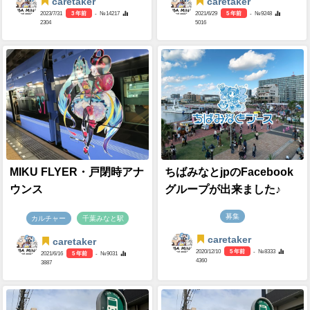
caretaker
caretaker
2023/7/31
3 年前
- №14217
2021/6/29
5 年前
- №9248
2304
5016
MIKU FLYER・戸閉時アナ
ちばみなとjpのFacebook
ウンス
グループが出来ました♪
募集
カルチャー
千葉みなと駅
caretaker
caretaker
2020/12/10
5 年前
- №8333
2021/6/16
5 年前
- №9031
4360
3887