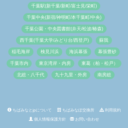
千葉駅(新千葉/新町/富士見/栄町)
千葉中央(新宿/神明町/本千葉町/中央)
千葉公園・中央図書館(弁天/松波/椿森)
西千葉(千葉大学/みどり台/西登戸)
蘇我
稲毛海岸
検見川浜
海浜幕張
幕張豊砂
千葉市内
東京湾岸・内房
東葛（柏・松戸）
北総・八千代
九十九里・外房
南房総
ちばみなとjpについて
ちばみなぽ交換所
利用規約
個人情報保護方針
お問い合わせ