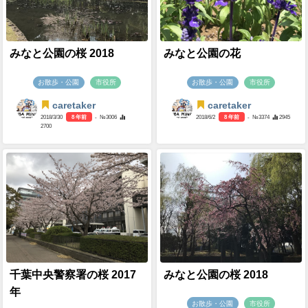
みなと公園の桜 2018
みなと公園の花
お散歩・公園
市役所
お散歩・公園
市役所
caretaker
caretaker
2018/3/30
8 年前
- №3006
2018/6/2
8 年前
- №3374
2945
2700
千葉中央警察署の桜 2017
みなと公園の桜 2018
年
お散歩・公園
市役所