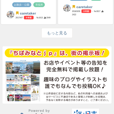
お散歩・公園
市役所
caretaker
2018/3/30
8 年前
- №3017
caretaker
2422
2017/4/7
9 年前
- №1613
2049
もっと見る