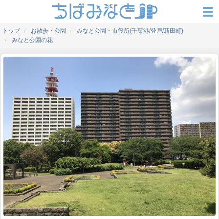
トップ
お散歩・公園
みなと公園・市役所(千葉港/登戸/新田町)
みなと公園の花