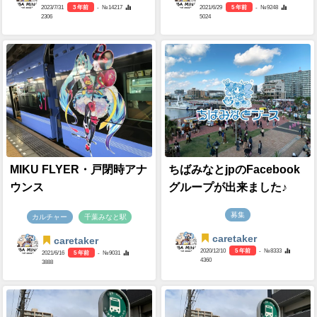
2023/7/31
3 年前
- №14217
2021/6/29
5 年前
- №9248
2306
5024
MIKU FLYER・戸閉時アナ
ちばみなとjpのFacebook
ウンス
グループが出来ました♪
募集
カルチャー
千葉みなと駅
caretaker
caretaker
2020/12/10
5 年前
- №8333
2021/6/16
5 年前
- №9031
4360
3888