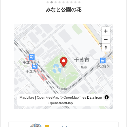
みなと公園の花
MapLibre
|
OpenFreeMap
© OpenMapTiles
Data from
OpenStreetMap