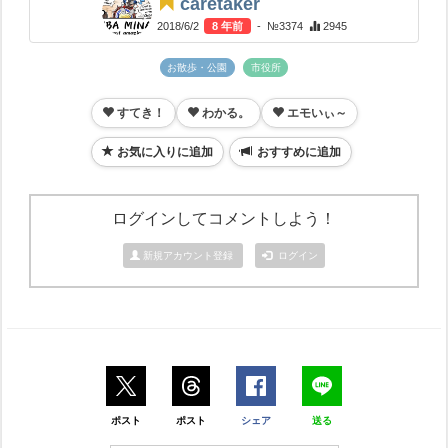
caretaker
2018/6/2
8 年前
- №3374
2945
お散歩・公園
市役所
すてき！
わかる。
エモいぃ～
お気に入りに追加
おすすめに追加
ログインしてコメントしよう！
新規アカウント登録
ログイン
ポスト
ポスト
シェア
送る