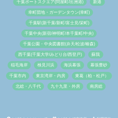
千葉ポートスクエア(問屋町/出洲港)
新港
幸町団地・ガーデンタウン(幸町)
千葉駅(新千葉/新町/富士見/栄町)
千葉中央(新宿/神明町/本千葉町/中央)
千葉公園・中央図書館(弁天/松波/椿森)
西千葉(千葉大学/みどり台/西登戸)
蘇我
稲毛海岸
検見川浜
海浜幕張
幕張豊砂
千葉市内
東京湾岸・内房
東葛（柏・松戸）
北総・八千代
九十九里・外房
南房総