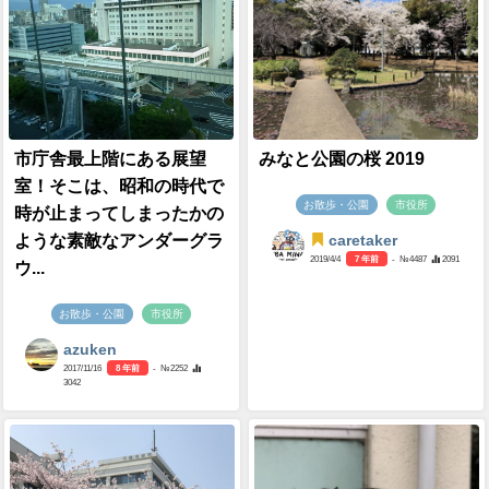
市庁舎最上階にある展望
みなと公園の桜 2019
室！そこは、昭和の時代で
お散歩・公園
市役所
時が止まってしまったかの
ような素敵なアンダーグラ
caretaker
2019/4/4
7 年前
- №4487
2091
ウ...
お散歩・公園
市役所
azuken
2017/11/16
8 年前
- №2252
3042