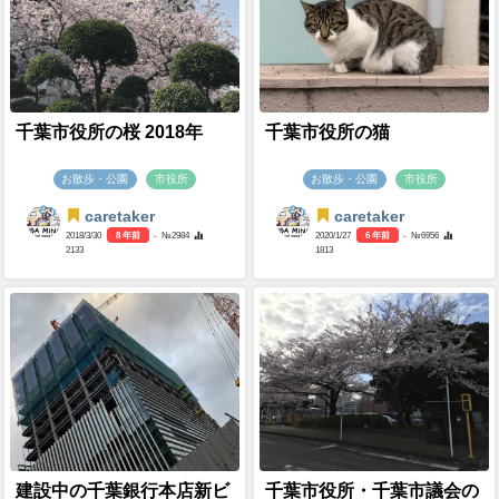
千葉市役所の桜 2018年
千葉市役所の猫
お散歩・公園
市役所
お散歩・公園
市役所
caretaker
caretaker
2018/3/30
8 年前
- №2984
2020/1/27
6 年前
- №6956
2133
1813
建設中の千葉銀行本店新ビ
千葉市役所・千葉市議会の