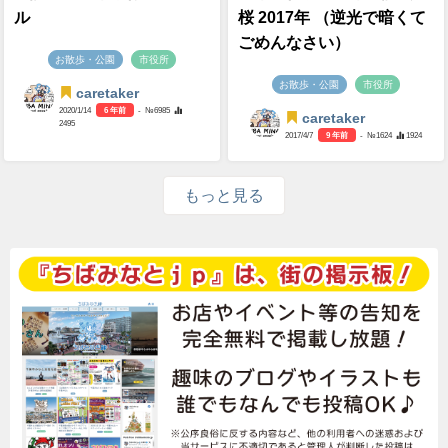
ル
桜 2017年 （逆光で暗くて
ごめんなさい）
お散歩・公園
市役所
お散歩・公園
市役所
caretaker
2020/1/14
6 年前
- №6985
caretaker
2495
2017/4/7
9 年前
- №1624
1924
もっと見る