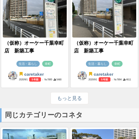
（仮称）オーケー千葉幸町
（仮称）オーケー千葉幸町
店 新築工事
店 新築工事
生活・暮らし
幸町
生活・暮らし
幸町
caretaker
caretaker
2020/9/1
5 年前
- №7895
5480
2020/9/1
5 年前
- №7894
4611
もっと見る
同じカテゴリーのコネタ