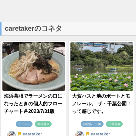
caretakerのコネタ
海浜幕張でラーメンの口に
大賀ハスと池のボートとモ
なったときの個人的フロー
ノレール。 ザ・千葉公園！
チャート🍜2023/7/31版
って感じです。
ラーメン
海浜幕張
お散歩・公園
千葉公園
caretaker
caretaker