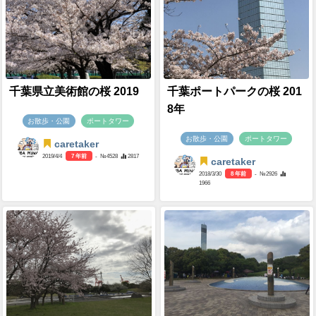
千葉県立美術館の桜 2019
千葉ポートパークの桜 201
8年
お散歩・公園
ポートタワー
お散歩・公園
ポートタワー
caretaker
2019/4/4
7 年前
- №4528
2817
caretaker
2018/3/30
8 年前
- №2926
1966