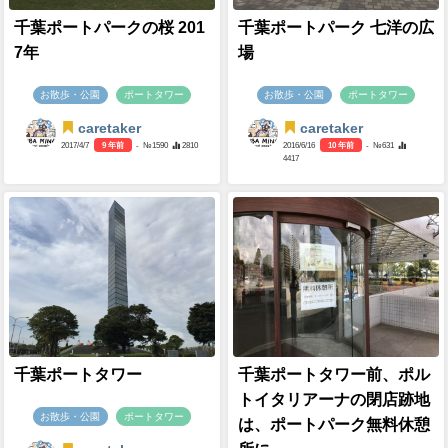
千葉ポートパークの桜 201
千葉ポートパーク 七洋の広
7年
場
お散歩・公園
ポートタワー
お散歩・公園
ポートタワー
caretaker
caretaker
2017/4/7
9 年前
- №1590
2810
2016/6/16
10 年前
- №631
4417
千葉ポートタワー
千葉ポートタワー前、ポル
トイタリアーナの閉店跡地
お散歩・公園
ポートタワー
は、ポートパーク無料休憩