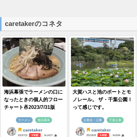
caretakerのコネタ
海浜幕張でラーメンの口に
大賀ハスと池のボートとモ
なったときの個人的フロー
ノレール。 ザ・千葉公園！
チャート🍜2023/7/31版
って感じです。
ラーメン
海浜幕張
お散歩・公園
千葉公園
caretaker
caretaker
2023/7/31
3 年前
- №14217
2021/6/29
5 年前
- №9248