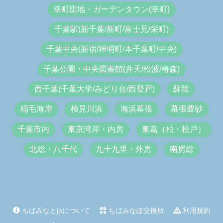
幸町団地・ガーデンタウン(幸町)
千葉駅(新千葉/新町/富士見/栄町)
千葉中央(新宿/神明町/本千葉町/中央)
千葉公園・中央図書館(弁天/松波/椿森)
西千葉(千葉大学/みどり台/西登戸)
蘇我
稲毛海岸
検見川浜
海浜幕張
幕張豊砂
千葉市内
東京湾岸・内房
東葛（柏・松戸）
北総・八千代
九十九里・外房
南房総
ちばみなとjpについて
ちばみなぽ交換所
利用規約