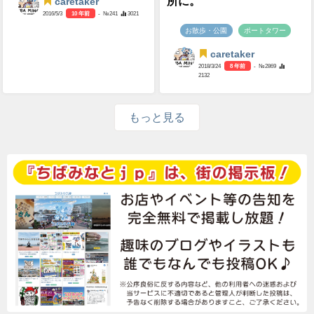
所に。
caretaker
2016/5/3
10 年前
- №241
3021
お散歩・公園
ポートタワー
caretaker
2018/3/24
8 年前
- №2869
2132
もっと見る