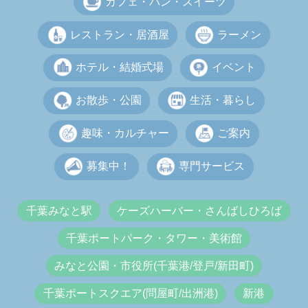
カフェ・パン・スイーツ
レストラン・居酒屋
ラーメン
ホテル・結婚式場
イベント
お散歩・公園
生活・暮らし
趣味・カルチャー
ご案内
募集中！
専門サービス
千葉みなと駅
ケーズハーバー・さんばしひろば
千葉ポートパーク・タワー・美術館
みなと公園・市役所(千葉港/登戸/新田町)
千葉ポートスクエア(問屋町/出洲港)
新港