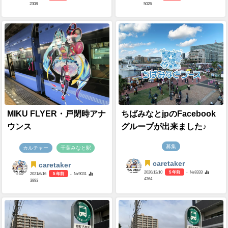
2308
5026
MIKU FLYER・戸閉時アナ
ちばみなとjpのFacebook
ウンス
グループが出来ました♪
募集
カルチャー
千葉みなと駅
caretaker
caretaker
2020/12/10
5 年前
- №8333
2021/6/16
5 年前
- №9031
4364
3893