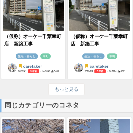
（仮称）オーケー千葉幸町
（仮称）オーケー千葉幸町
店 新築工事
店 新築工事
生活・暮らし
幸町
生活・暮らし
幸町
caretaker
caretaker
2020/9/1
5 年前
- №7895
5483
2020/9/1
5 年前
- №7894
4611
もっと見る
同じカテゴリーのコネタ