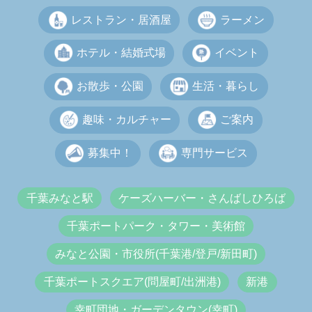
レストラン・居酒屋
ラーメン
ホテル・結婚式場
イベント
お散歩・公園
生活・暮らし
趣味・カルチャー
ご案内
募集中！
専門サービス
千葉みなと駅
ケーズハーバー・さんばしひろば
千葉ポートパーク・タワー・美術館
みなと公園・市役所(千葉港/登戸/新田町)
千葉ポートスクエア(問屋町/出洲港)
新港
幸町団地・ガーデンタウン(幸町)