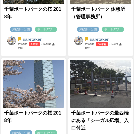
千葉ポートパークの桜 201
千葉ポートパーク 休憩所
8年
（管理事務所）
お散歩・公園
ポートタワー
お散歩・公園
ポートタワー
caretaker
caretaker
2018/3/30
8 年前
- №2956
2016/6/16
10 年前
- №624
3028
4737
千葉ポートパークの桜 201
千葉ポートパークの最西端
8年
にある「シーガル広場」入
口付近
お散歩・公園
ポートタワー