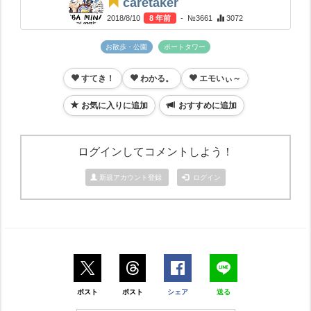
caretaker
2018/8/10
8 年前
- №3661
3072
お散歩・公園
ポートタワー
すてき！
わかる。
エモいぃ～
お気に入りに追加
おすすめに追加
ログインしてコメントしよう！
新規アカウント登録
ログイン
ポスト
ポスト
シェア
送る