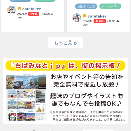
お散歩・公園
ポートタワー
caretaker
2018/3/30
8 年前
- №2926
caretaker
1968
2016/7/10
10 年前
- №718
2480
もっと見る