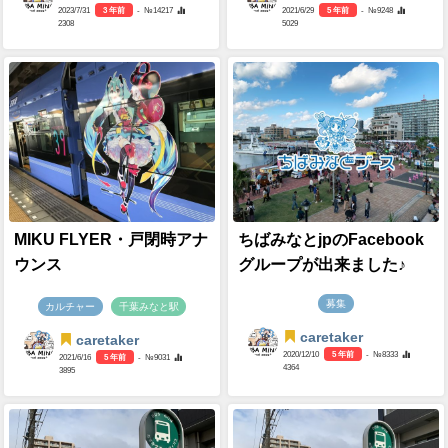
2023/7/31
3 年前
- №14217
2021/6/29
5 年前
- №9248
2308
5029
MIKU FLYER・戸閉時アナ
ちばみなとjpのFacebook
ウンス
グループが出来ました♪
募集
カルチャー
千葉みなと駅
caretaker
caretaker
2020/12/10
5 年前
- №8333
2021/6/16
5 年前
- №9031
4364
3895