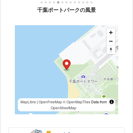
千葉ポートパークの風景
MapLibre
|
OpenFreeMap
© OpenMapTiles
Data from
OpenStreetMap