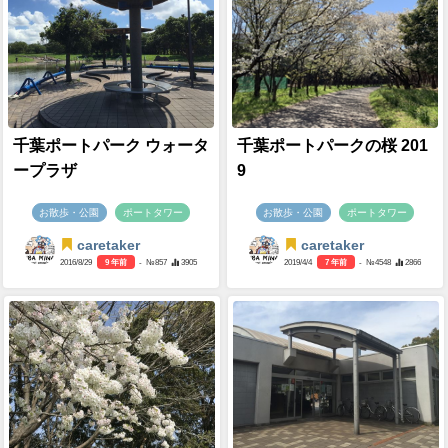
千葉ポートパーク ウォータ
千葉ポートパークの桜 201
ープラザ
9
お散歩・公園
ポートタワー
お散歩・公園
ポートタワー
caretaker
caretaker
2016/8/29
9 年前
- №857
3905
2019/4/4
7 年前
- №4548
2866