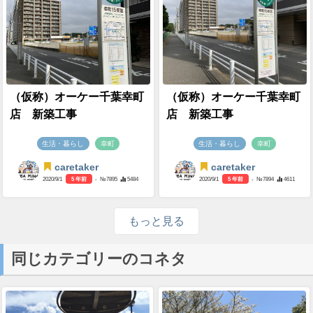
（仮称）オーケー千葉幸町
（仮称）オーケー千葉幸町
店 新築工事
店 新築工事
生活・暮らし
幸町
生活・暮らし
幸町
caretaker
caretaker
2020/9/1
5 年前
- №7895
5484
2020/9/1
5 年前
- №7894
4611
もっと見る
同じカテゴリーのコネタ