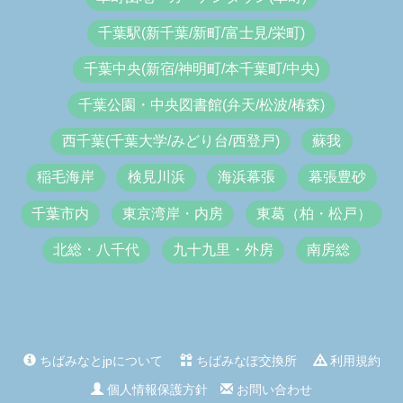
千葉駅(新千葉/新町/富士見/栄町)
千葉中央(新宿/神明町/本千葉町/中央)
千葉公園・中央図書館(弁天/松波/椿森)
西千葉(千葉大学/みどり台/西登戸)
蘇我
稲毛海岸
検見川浜
海浜幕張
幕張豊砂
千葉市内
東京湾岸・内房
東葛（柏・松戸）
北総・八千代
九十九里・外房
南房総
ちばみなとjpについて
ちばみなぽ交換所
利用規約
個人情報保護方針
お問い合わせ