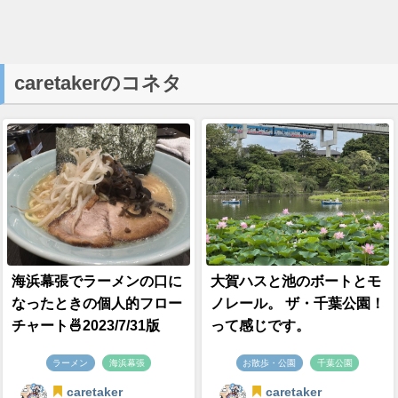
caretakerのコネタ
海浜幕張でラーメンの口に
大賀ハスと池のボートとモ
なったときの個人的フロー
ノレール。 ザ・千葉公園！
チャート🍜2023/7/31版
って感じです。
ラーメン
海浜幕張
お散歩・公園
千葉公園
caretaker
caretaker