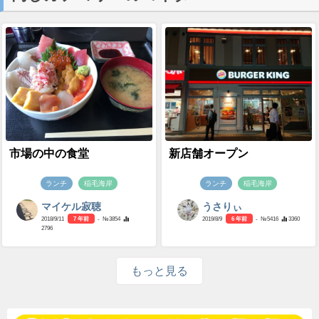
市場の中の食堂
新店舗オープン
ランチ
稲毛海岸
ランチ
稲毛海岸
マイケル寂聴
うさりぃ
2018/9/11
7 年前
- №3854
2019/8/9
6 年前
- №5416
3360
2796
もっと見る