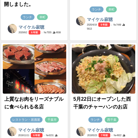
開しました。
ランチ
幸町
ランチ
幸町
マイケル寂聴
2020/4/19
6 年前
- №7448
マイケル寂聴
5613
2020/6/2
6 年前
- №7555
4938
上質なお肉をリーズナブル
5月22日にオープンした西
に食べられる名店
千葉のチャーハンのお店
レストラン・居酒屋
千葉市
ランチ
西千葉
マイケル寂聴
マイケル寂聴
2019/11/11
6 年前
- №6231
2019/5/23
7 年前
- №4922