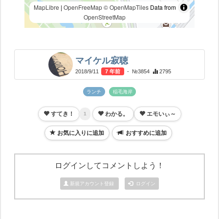
MapLibre
|
OpenFreeMap
© OpenMapTiles
Data from
OpenStreetMap
マイケル寂聴
2018/9/11
7 年前
- №3854
2795
ランチ
稲毛海岸
すてき！
わかる。
エモいぃ～
1
お気に入りに追加
おすすめに追加
ログインしてコメントしよう！
新規アカウント登録
ログイン