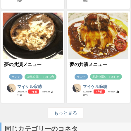
2530
3168
夢の共演メニュー
夢の共演メニュー
ランチ
花島公園/こてはし台
ランチ
花島公園/こてはし台
マイケル寂聴
マイケル寂聴
2019/5/14
7 年前
- №4835
2019/5/14
7 年前
- №4834
2198
3255
もっと見る
同じカテゴリーのコネタ