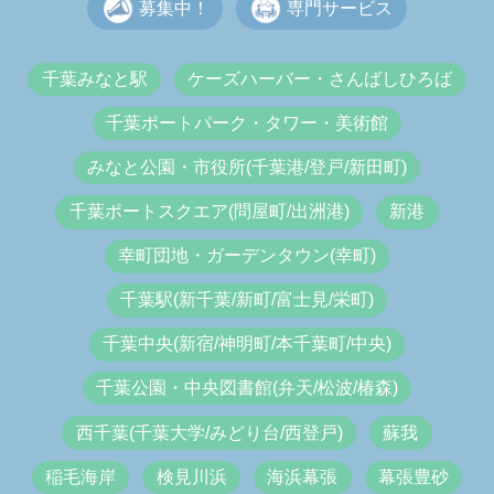
募集中！
専門サービス
千葉みなと駅
ケーズハーバー・さんばしひろば
千葉ポートパーク・タワー・美術館
みなと公園・市役所(千葉港/登戸/新田町)
千葉ポートスクエア(問屋町/出洲港)
新港
幸町団地・ガーデンタウン(幸町)
千葉駅(新千葉/新町/富士見/栄町)
千葉中央(新宿/神明町/本千葉町/中央)
千葉公園・中央図書館(弁天/松波/椿森)
西千葉(千葉大学/みどり台/西登戸)
蘇我
稲毛海岸
検見川浜
海浜幕張
幕張豊砂