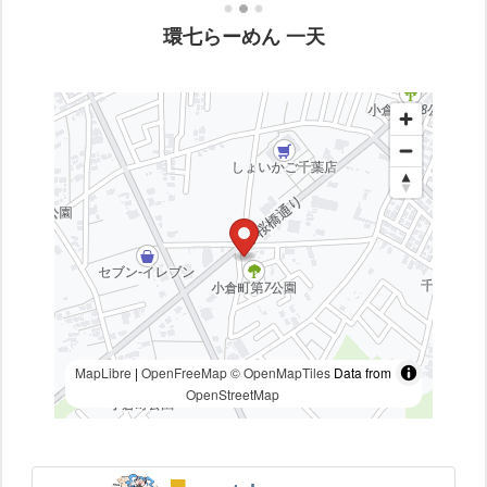
環七らーめん 一天
MapLibre
|
OpenFreeMap
© OpenMapTiles
Data from
OpenStreetMap