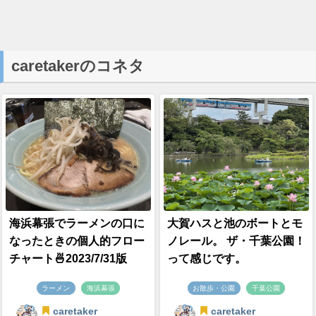
caretakerのコネタ
海浜幕張でラーメンの口に
大賀ハスと池のボートとモ
なったときの個人的フロー
ノレール。 ザ・千葉公園！
チャート🍜2023/7/31版
って感じです。
ラーメン
海浜幕張
お散歩・公園
千葉公園
caretaker
caretaker