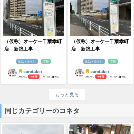
（仮称）オーケー千葉幸町
（仮称）オーケー千葉幸町
店 新築工事
店 新築工事
生活・暮らし
幸町
生活・暮らし
幸町
caretaker
caretaker
2020/9/1
5 年前
- №7895
5482
2020/9/1
5 年前
- №7894
4611
もっと見る
同じカテゴリーのコネタ