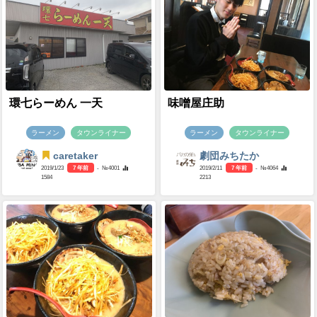
環七らーめん 一天
味噌屋庄助
ラーメン
タウンライナー
ラーメン
タウンライナー
caretaker
劇団みちたか
2019/1/23
7 年前
- №4001
2019/2/11
7 年前
- №4064
1584
2213