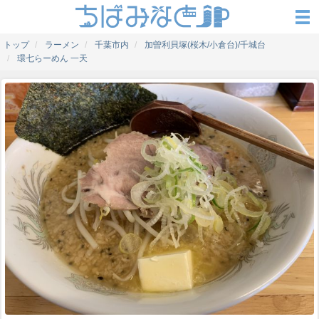
トップ
ラーメン
千葉市内
加曽利貝塚(桜木/小倉台)/千城台
環七らーめん 一天