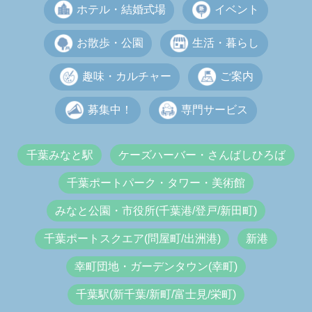
ホテル・結婚式場
イベント
お散歩・公園
生活・暮らし
趣味・カルチャー
ご案内
募集中！
専門サービス
千葉みなと駅
ケーズハーバー・さんばしひろば
千葉ポートパーク・タワー・美術館
みなと公園・市役所(千葉港/登戸/新田町)
千葉ポートスクエア(問屋町/出洲港)
新港
幸町団地・ガーデンタウン(幸町)
千葉駅(新千葉/新町/富士見/栄町)