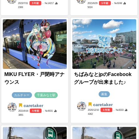
2023/7/31
3 年前
- №14217
2021/6/29
5 年前
- №9248
2306
5024
MIKU FLYER・戸閉時アナ
ちばみなとjpのFacebook
ウンス
グループが出来ました♪
募集
カルチャー
千葉みなと駅
caretaker
caretaker
2020/12/10
5 年前
- №8333
2021/6/16
5 年前
- №9031
4362
3891