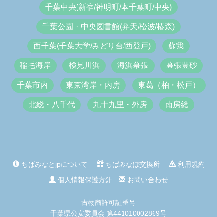
千葉中央(新宿/神明町/本千葉町/中央)
千葉公園・中央図書館(弁天/松波/椿森)
西千葉(千葉大学/みどり台/西登戸)
蘇我
稲毛海岸
検見川浜
海浜幕張
幕張豊砂
千葉市内
東京湾岸・内房
東葛（柏・松戸）
北総・八千代
九十九里・外房
南房総
ちばみなとjpについて
ちばみなぽ交換所
利用規約
個人情報保護方針
お問い合わせ
古物商許可証番号
千葉県公安委員会 第441010002869号