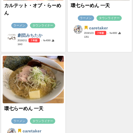
カルテット・オブ・らーめ
環七らーめん 一天
ん
ラーメン
タウンライナー
ラーメン
タウンライナー
caretaker
2019/1/23
7 年前
- №4000
劇団みちたか
1351
2019/2/11
7 年前
- №4069
1643
環七らーめん 一天
ラーメン
タウンライナー
caretaker